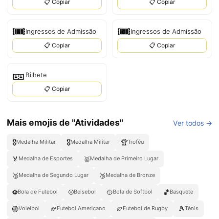
📋 Copiar
📋 Copiar
🎟️
🎟
Ingressos de Admissão
Ingressos de Admissão
📋 Copiar
📋 Copiar
🎫
Bilhete
📋 Copiar
Mais emojis de "Atividades"
Ver todos →
🎖️
🎖
🏆
Medalha Militar
Medalha Militar
Troféu
🏅
🥇
Medalha de Esportes
Medalha de Primeiro Lugar
🥈
🥉
Medalha de Segundo Lugar
Medalha de Bronze
⚽
⚾
🥎
🏀
Bola de Futebol
Beisebol
Bola de Softbol
Basquete
🏐
🏈
🏉
🎾
Voleibol
Futebol Americano
Futebol de Rugby
Tênis