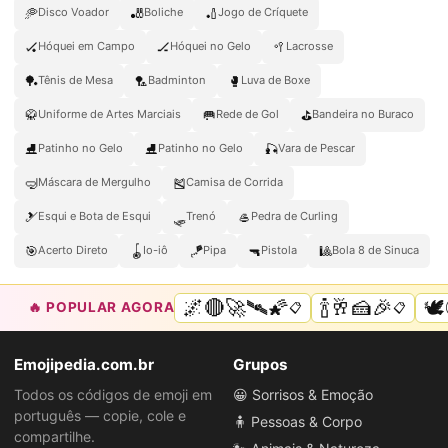
🥏
🎳
🏏
Disco Voador
Boliche
Jogo de Críquete
🏑
🏒
🥍
Hóquei em Campo
Hóquei no Gelo
Lacrosse
🏓
🏸
🥊
Tênis de Mesa
Badminton
Luva de Boxe
🥋
🥅
⛳
Uniforme de Artes Marciais
Rede de Gol
Bandeira no Buraco
⛸️
⛸
🎣
Patinho no Gelo
Patinho no Gelo
Vara de Pescar
🤿
🎽
Máscara de Mergulho
Camisa de Corrida
🎿
🛷
🥌
Esqui e Bota de Esqui
Trenó
Pedra de Curling
🎯
🪀
🪁
🔫
🎱
Acerto Direto
Io-iô
Pipa
Pistola
Bola 8 de Sinuca
🌌🔴🚀🛰🌠
🍾🥂🍰🎉
🕊
🔥 POPULAR AGORA
📋
📋
Emojipedia.com.br
Grupos
Todos os códigos de emoji em
😀 Sorrisos & Emoção
português — copie, cole e
🧍 Pessoas & Corpo
compartilhe.