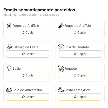
Emojis semanticamente parecidos
via similaridade vetorial · cruza grupos
🎇
🧨
Fogos de Artifício
Fogos de Artifício
📋 Copiar
📋 Copiar
🎉
🎊
Estouro de Festa
Bola de Confete
📋 Copiar
📋 Copiar
🎈
🚀
Balão
Foguete
📋 Copiar
📋 Copiar
🎂
🥳
Bolo de Aniversário
Rosto Festejando
📋 Copiar
📋 Copiar