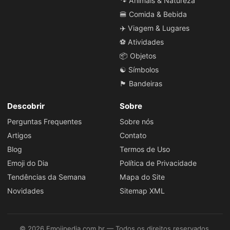
🐾 Animais & Natureza
🍔 Comida & Bebida
✈️ Viagem & Lugares
⚽ Atividades
📦 Objetos
☯️ Símbolos
🏴 Bandeiras
Descobrir
Sobre
Perguntas Frequentes
Sobre nós
Artigos
Contato
Blog
Termos de Uso
Emoji do Dia
Política de Privacidade
Tendências da Semana
Mapa do Site
Novidades
Sitemap XML
© 2026 Emojipedia.com.br — Todos os direitos reservados.