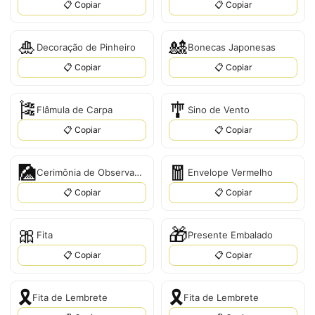
📋 Copiar
📋 Copiar
🎍
🎎
Decoração de Pinheiro
Bonecas Japonesas
📋 Copiar
📋 Copiar
🎏
🎐
Flâmula de Carpa
Sino de Vento
📋 Copiar
📋 Copiar
🎑
🧧
Cerimônia de Observação da Lua
Envelope Vermelho
📋 Copiar
📋 Copiar
🎀
🎁
Fita
Presente Embalado
📋 Copiar
📋 Copiar
🎗️
🎗
Fita de Lembrete
Fita de Lembrete