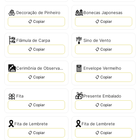
🎍
🎎
Decoração de Pinheiro
Bonecas Japonesas
📋 Copiar
📋 Copiar
🎏
🎐
Flâmula de Carpa
Sino de Vento
📋 Copiar
📋 Copiar
🎑
🧧
Cerimônia de Observação da Lua
Envelope Vermelho
📋 Copiar
📋 Copiar
🎀
🎁
Fita
Presente Embalado
📋 Copiar
📋 Copiar
🎗️
🎗
Fita de Lembrete
Fita de Lembrete
📋 Copiar
📋 Copiar