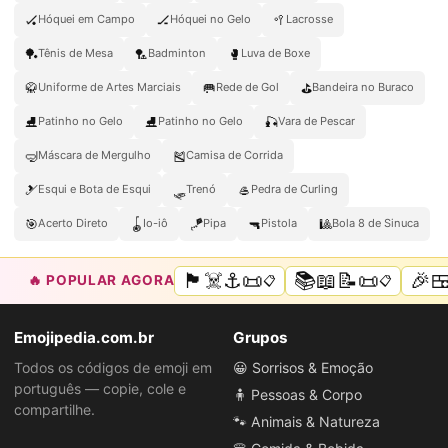
🏑
🏒
🥍
Hóquei em Campo
Hóquei no Gelo
Lacrosse
🏓
🏸
🥊
Tênis de Mesa
Badminton
Luva de Boxe
🥋
🥅
⛳
Uniforme de Artes Marciais
Rede de Gol
Bandeira no Buraco
⛸️
⛸
🎣
Patinho no Gelo
Patinho no Gelo
Vara de Pescar
🤿
🎽
Máscara de Mergulho
Camisa de Corrida
🎿
🛷
🥌
Esqui e Bota de Esqui
Trenó
Pedra de Curling
🎯
🪀
🪁
🔫
🎱
Acerto Direto
Io-iô
Pipa
Pistola
Bola 8 de Sinuca
🏴‍☠️⚓📜
📚📖📝📜
🎉
🔥 POPULAR AGORA
📋
📋
Emojipedia.com.br
Grupos
Todos os códigos de emoji em
😀 Sorrisos & Emoção
português — copie, cole e
🧍 Pessoas & Corpo
compartilhe.
🐾 Animais & Natureza