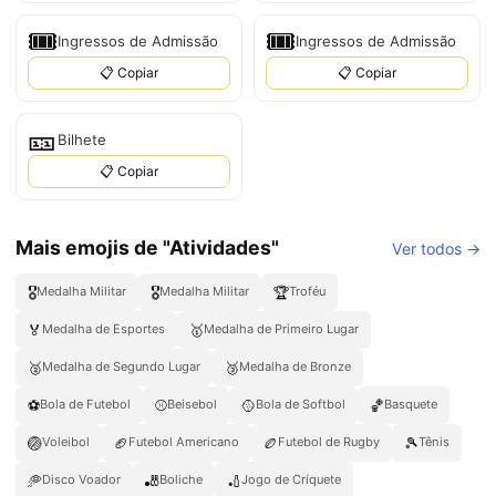
🎟️
🎟
Ingressos de Admissão
Ingressos de Admissão
📋 Copiar
📋 Copiar
🎫
Bilhete
📋 Copiar
Mais emojis de "Atividades"
Ver todos →
🎖️
🎖
🏆
Medalha Militar
Medalha Militar
Troféu
🏅
🥇
Medalha de Esportes
Medalha de Primeiro Lugar
🥈
🥉
Medalha de Segundo Lugar
Medalha de Bronze
⚽
⚾
🥎
🏀
Bola de Futebol
Beisebol
Bola de Softbol
Basquete
🏐
🏈
🏉
🎾
Voleibol
Futebol Americano
Futebol de Rugby
Tênis
🥏
🎳
🏏
Disco Voador
Boliche
Jogo de Críquete