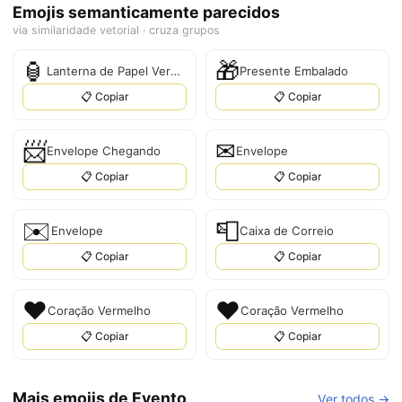
Emojis semanticamente parecidos
via similaridade vetorial · cruza grupos
🏮
🎁
Lanterna de Papel Vermelha
Presente Embalado
📋 Copiar
📋 Copiar
📨
✉
Envelope Chegando
Envelope
📋 Copiar
📋 Copiar
✉️
📮
Envelope
Caixa de Correio
📋 Copiar
📋 Copiar
❤️
❤
Coração Vermelho
Coração Vermelho
📋 Copiar
📋 Copiar
Mais emojis de Evento
Ver todos →