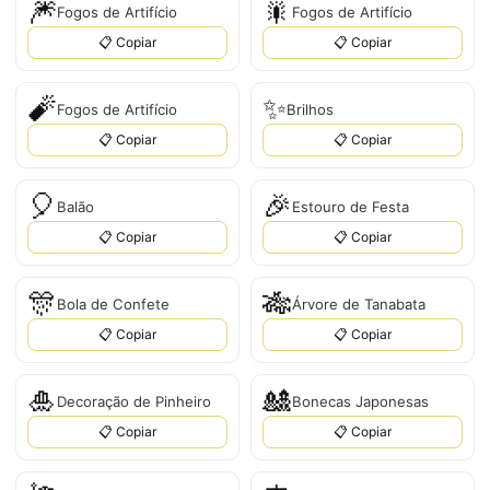
🎆
🎇
Fogos de Artifício
Fogos de Artifício
📋 Copiar
📋 Copiar
🧨
✨
Fogos de Artifício
Brilhos
📋 Copiar
📋 Copiar
🎈
🎉
Balão
Estouro de Festa
📋 Copiar
📋 Copiar
🎊
🎋
Bola de Confete
Árvore de Tanabata
📋 Copiar
📋 Copiar
🎍
🎎
Decoração de Pinheiro
Bonecas Japonesas
📋 Copiar
📋 Copiar