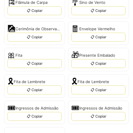
🎏
🎐
Flâmula de Carpa
Sino de Vento
📋 Copiar
📋 Copiar
🎑
🧧
Cerimônia de Observação da Lua
Envelope Vermelho
📋 Copiar
📋 Copiar
🎀
🎁
Fita
Presente Embalado
📋 Copiar
📋 Copiar
🎗️
🎗
Fita de Lembrete
Fita de Lembrete
📋 Copiar
📋 Copiar
🎟️
🎟
Ingressos de Admissão
Ingressos de Admissão
📋 Copiar
📋 Copiar