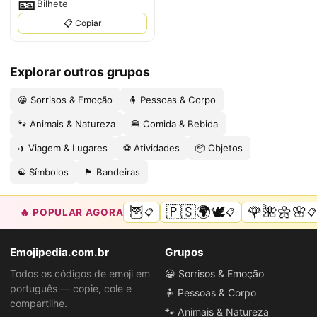
🎫
Bilhete
📋 Copiar
Explorar outros grupos
😀 Sorrisos & Emoção
🧍 Pessoas & Corpo
🐾 Animais & Natureza
🍔 Comida & Bebida
✈️ Viagem & Lugares
⚽ Atividades
📦 Objetos
☯️ Símbolos
🏴 Bandeiras
🦉
🇵🇸🌍🕊️
🌹🌺🌼🌸
🔥 POPULAR AGORA
📋
📋
📋
Emojipedia.com.br
Grupos
Todos os códigos de emoji em
😀 Sorrisos & Emoção
português — copie, cole e
🧍 Pessoas & Corpo
compartilhe.
🐾 Animais & Natureza