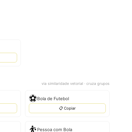
via similaridade vetorial · cruza grupos
⚽
Bola de Futebol
📋 Copiar
⛹️
Pessoa com Bola