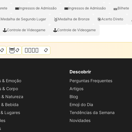
🎟️
🎟
🎫
brete
Ingressos de Admissão
Ingressos de Admissão
Bilhete

🥉
🎯
Medalha de Segundo Lugar
Medalha de Bronze
Acerto Direto
🕹️
🕹
Controle de Videogame
Controle de Videogame
️
🦉
🏳️‍🌈🌈💜
📋
📋
📋
Descobrir
os & Emoção
Perguntas Frequentes
s & Corpo
Artigos
s & Natureza
Blog
 & Bebida
Emoji do Dia
 & Lugares
Tendências da Semana
des
Novidades
s