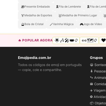
🎁
🎗️
🎗
Presente Embalado
Fita de Lembrete
Fita de Lem
🏅
🥇

Medalha de Esportes
Medalha de Primeiro Lugar
🔮
🪄
🎮
Bola de Cristal
Varinha Mágica
Jogo de Vídeo
🌟🎶🎤👑
👀🗺️
❤
🔥 POPULAR AGORA
📋
📋
Emojipedia.com.br
Grupos
Todos os códigos de emoji em português
😀 Sorris
— copie, cole e compartilhe.
🧍 Pessoa
🐾 Animai
🍔 Comida
✈️ Viagem
⚽ Ativida
📦 Objeto