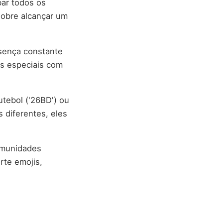
ubar todos os
sobre alcançar um
sença constante
es especiais com
utebol ('26BD') ou
 diferentes, eles
omunidades
rte emojis,