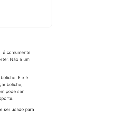
oji é comumente
orte'. Não é um
boliche. Ele é
ar boliche,
ém pode ser
sporte.
e ser usado para