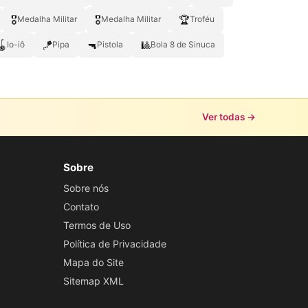
🎖️
🎖
🏆
Medalha Militar
Medalha Militar
Troféu
🪀
🪁
🔫
🎱
Io-iô
Pipa
Pistola
Bola 8 de Sinuca
Ver todas →
Sobre
Sobre nós
Contato
Termos de Uso
Política de Privacidade
Mapa do Site
Sitemap XML