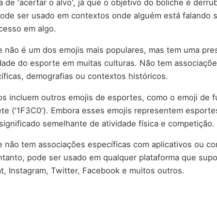
a de 'acertar o alvo', já que o objetivo do boliche é derr
pode ser usado em contextos onde alguém está falando 
ucesso em algo.
he não é um dos emojis mais populares, mas tem uma pre
dade do esporte em muitas culturas. Não tem associaçõ
íficas, demografias ou contextos históricos.
os incluem outros emojis de esportes, como o emoji de f
te ('1F3C0'). Embora esses emojis representem esportes
ignificado semelhante de atividade física e competição.
e não tem associações específicas com aplicativos ou c
ntanto, pode ser usado em qualquer plataforma que supo
t, Instagram, Twitter, Facebook e muitos outros.