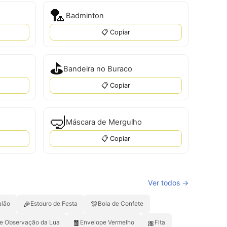
🏸
Badminton
📋 Copiar
⛳
Bandeira no Buraco
📋 Copiar
🤿
Máscara de Mergulho
📋 Copiar
Ver todos →
🎉
🎊
alão
Estouro de Festa
Bola de Confete
🧧
🎀
de Observação da Lua
Envelope Vermelho
Fita