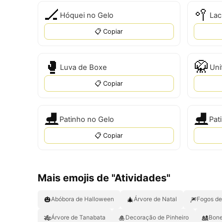
🏒
🥍
Hóquei no Gelo
Lac
📋 Copiar
🥊
🥋
Luva de Boxe
Uni
📋 Copiar
⛸️
⛸
Patinho no Gelo
Pat
📋 Copiar
Mais emojis de "Atividades"
🎃
🎄
🎆
Abóbora de Halloween
Árvore de Natal
Fogos de 
🎋
🎍
🎎
Árvore de Tanabata
Decoração de Pinheiro
Bone