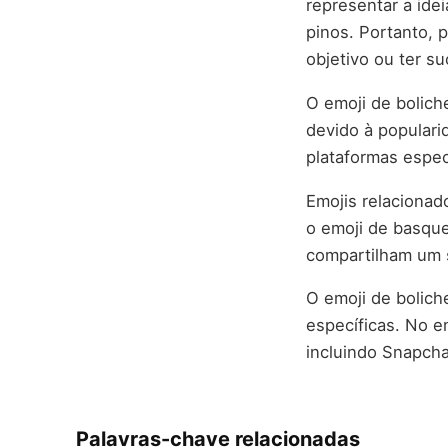
representar a idei
pinos. Portanto, 
objetivo ou ter s
O emoji de bolic
devido à populari
plataformas espec
Emojis relacionad
o emoji de basque
compartilham um s
O emoji de bolich
específicas. No e
incluindo Snapcha
Palavras-chave relacionadas