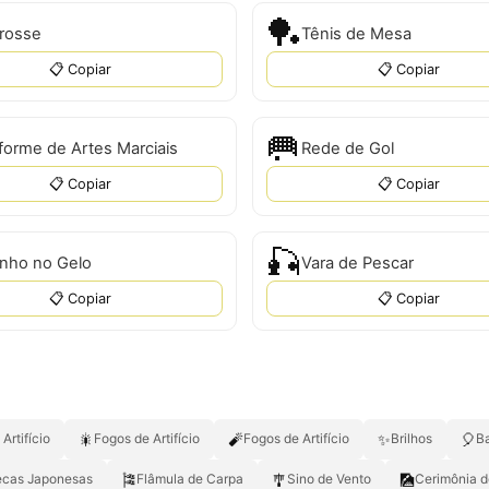
🏓
rosse
Tênis de Mesa
📋 Copiar
📋 Copiar
🥅
forme de Artes Marciais
Rede de Gol
📋 Copiar
📋 Copiar
🎣
inho no Gelo
Vara de Pescar
📋 Copiar
📋 Copiar
🎇
🧨
✨
🎈
Artifício
Fogos de Artifício
Fogos de Artifício
Brilhos
B
🎏
🎐
🎑
cas Japonesas
Flâmula de Carpa
Sino de Vento
Cerimônia 