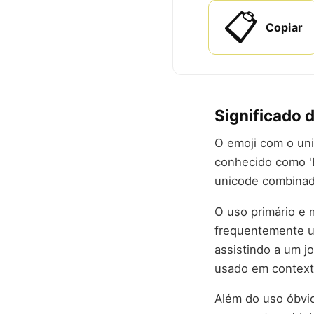
📋
Copiar
Significado d
O emoji com o uni
conhecido como 'B
unicode combinad
O uso primário e 
frequentemente us
assistindo a um 
usado em contexto
Além do uso óbvio