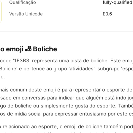
Qualificação
fully-qualified
Versão Unicode
E0.6
o emoji 🎳 Boliche
code '1F3B3' representa uma pista de boliche. Este em
oliche' e pertence ao grupo 'atividades', subgrupo 'esp
o.
mais comum deste emoji é para representar o esporte de 
ado em conversas para indicar que alguém está indo jog
jogo de boliche ou simplesmente gosta do esporte. Tamb
s de mídia social para expressar entusiasmo por este e
 relacionado ao esporte, o emoji de boliche também pod