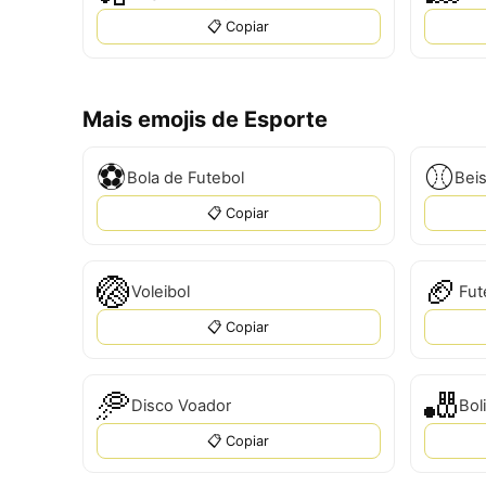
📋 Copiar
Mais emojis de Esporte
⚽
⚾
Bola de Futebol
Bei
📋 Copiar
🏐
🏈
Voleibol
Fut
📋 Copiar
🥏
🎳
Disco Voador
Bol
📋 Copiar