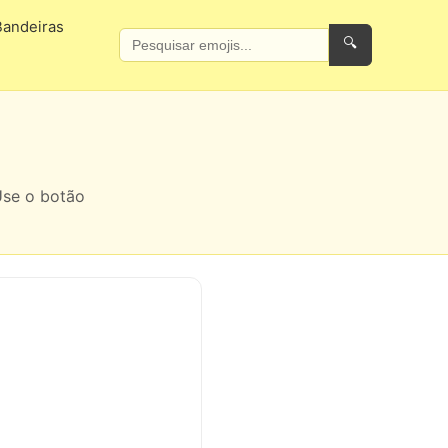
Bandeiras
🔍
Use o botão