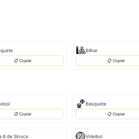
🎱
quete
Bilhar
📋 Copiar
📋 Copiar
🏀
sebol
Basquete
📋 Copiar
📋 Copiar
🏐
a 8 de Sinuca
Voleibol