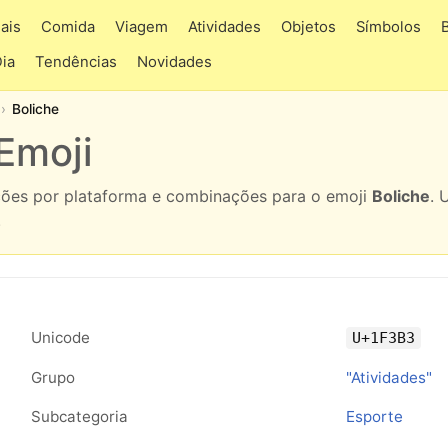
ais
Comida
Viagem
Atividades
Objetos
Símbolos
Dia
Tendências
Novidades
Boliche
Emoji
ações por plataforma e combinações para o emoji
Boliche
. 
.
Unicode
U+1F3B3
Grupo
"Atividades"
Subcategoria
Esporte