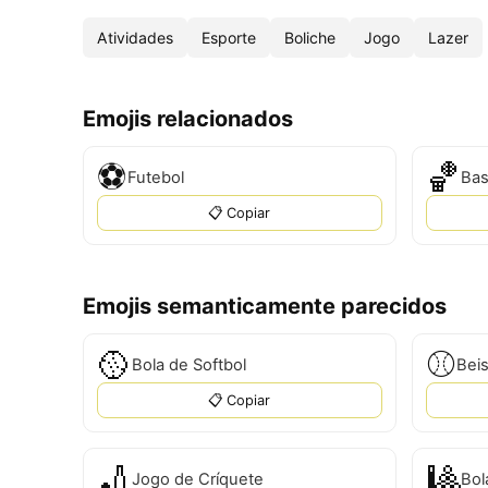
Atividades
Esporte
Boliche
Jogo
Lazer
Emojis relacionados
⚽
🏀
Futebol
Bas
📋 Copiar
Emojis semanticamente parecidos
🥎
⚾
Bola de Softbol
Bei
📋 Copiar
🏏
🎱
Jogo de Críquete
Bol