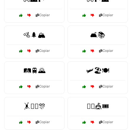
Copiar
Copiar
🚵🌲🏔️
🛋️📚
Copiar
Copiar
🛤️🚆🌄
🛩️🏖️🍽️
Copiar
Copiar
🤸🤸‍♂️🎊
🤹‍♂️🎪🎟️
Copiar
Copiar