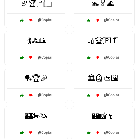
🏉🏆🇵🇹
🏊🏅🌊
Copiar
Copiar
🏌️⛳🌅
🏏🏆🇵🇹
Copiar
Copiar
🏓🏆🎉
🏛️🗿🎨🖼️
Copiar
Copiar
🏰🎠🦄
🏰📸🍷
Copiar
Copiar