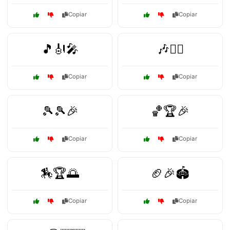
Copiar
Copiar
🎵🎻🎤
🎶💆‍♂️
Copiar
Copiar
🎾🎾🎉
🏀🏆🎉
Copiar
Copiar
🏇🏆🌅
🏈🎉🏟️
Copiar
Copiar