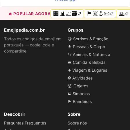
🏢📊📈🗃️
🏴‍☠️⚓📜
🙏
🔥 POPULAR AGORA
📋
📋
📋
Emojipedia.com.br
Grupos
Todos os códigos de emoji em
😀 Sorrisos & Emoção
português — copie, cole e
🧍 Pessoas & Corpo
compartilhe.
🐾 Animais & Natureza
🍔 Comida & Bebida
✈️ Viagem & Lugares
⚽ Atividades
📦 Objetos
☯️ Símbolos
🏴 Bandeiras
Descobrir
Sobre
Perguntas Frequentes
Sobre nós