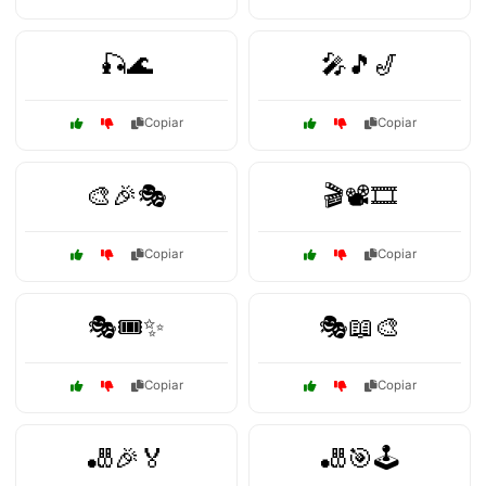
🎣🌊
🎤🎵🎷
Copiar
Copiar
🎨🎉🎭
🎬📽️🎞️
Copiar
Copiar
🎭🎟️✨
🎭📖🎨
Copiar
Copiar
🎳🎉🏅
🎳🎯🕹️