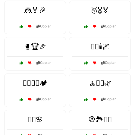
🤼🏅🎉
🥇🎖️🏅
Copiar
Copiar
🥊🏆🎉
🧖‍♀️🕯️🌌
Copiar
Copiar
🧗‍♀️🚵‍♂️🏕️
🧘🧘‍♂️🌿
Copiar
Copiar
🧘‍♂️🌸
🧭🏞️🚵‍♂️