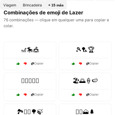
Viagem
Brincadeira
+ 15 más
Combinações de emoji de Lazer
76 combinações — clique em qualquer uma para copiar e
colar.
🎢🎠🎪
🎾🏸🏆
Copiar
Copiar
🏊‍♂️🏄‍♀️🌴
🏖️🌅🍦🍉
Copiar
Copiar
🏞️🚶‍♂️🌳🍃
🧗‍♀️🗻🌲