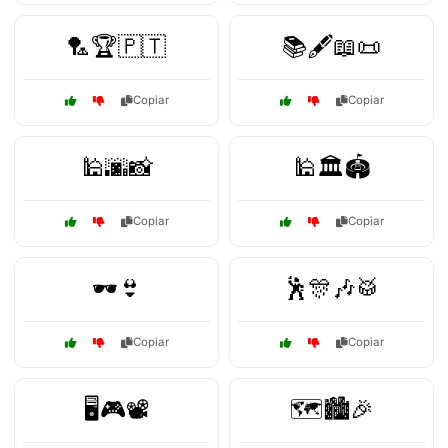
🏸🏆🇵🇹
📚🖋️📖📜
Copiar
Copiar
🕌🌆📸
🕌🏛️🏟️
Copiar
Copiar
🕶️👙
🕺🎊🎶🥁
Copiar
Copiar
🖥️🎮📽️
🗺️🏙️🎉