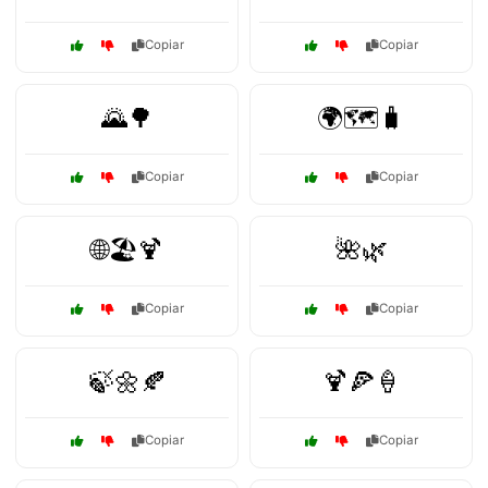
Copiar
Copiar
🌄🌳
🌍🗺️🧳
Copiar
Copiar
🌐🏖️🍹
🌺🌿
Copiar
Copiar
🍃🌼🍂
🍹🍕🍦
Copiar
Copiar