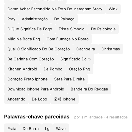
Como Achar Escondido Na Foto Do Instagram Story
Wink
Pray
Administração
Do Palhaço
O Que Significa De Fogo
Triste Símbolo
De Psicologia
Mão Na Boca Png
Com Fumaça No Rosto
Qual O Significado Do De Coração
Cachoeira
Christmas
De Carinha Com Coração
Significado Do ✨
Kitchen Android
De Pombo
Oração Png
Coração Preto Iphone
Seta Para Direita
Download Iphone Para Android
Bandeira Do Reggae
Anotando
De Lobo
😮💨 Iphone
Palavras-chave parecidas
por similaridade · 4 resultados
Praia
De Barra
Lg
Wave