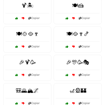
🍹🏝️
🍽️🍰
Copiar
Copiar
🍽️🍲🥘🍷
🍽️🥘🍷🍤
Copiar
Copiar
🎉🍹🥳
🎉🎊🥳🎭
Copiar
Copiar
🎒🌄🏔️🌌
🎢🎡🏰
Copiar
Copiar