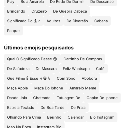
Play
Bola Amarela
De Rede De Dormir
De Descanso
Brincando
Cruzeiro
De Quebra Cabeça
Significado Do 🏄♂️
Adultos
De Diversão
Cabana
Parque
Últimos emojis pesquisados
Qual O Significado Desse 😏
Carrinho De Compras
De Safadeza
De Mascara
Feliz Whatsapp
Café
Que Filme É Esse 👦💀🎸
Com Sono
Abobora
Maça Apple
Maça Do Iphone
Amarelo Meme
Dando Joia
Chateado
Tatuagem De
Copiar De Iphone
Estrela Teclado
De Boa Tarde
De Praia
Olhando Para Cima
Beijinho
Calendar
Bio Instagram
Mao Na Boca
Instagram Bio