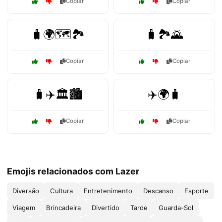
Copiar
Copiar
🧳🌍🗺️🏞️
🧳🏞️🌄
Copiar
Copiar
🧳✈️🏛️🏙️
✈️🌍🧳
Copiar
Copiar
Emojis relacionados com Lazer
Diversão
Cultura
Entretenimento
Descanso
Esporte
Viagem
Brincadeira
Divertido
Tarde
Guarda-Sol