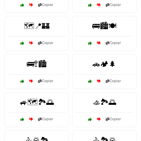
Copiar
Copiar
🗺️📍🏰
🚌🏙️🍽️
Copiar
Copiar
🚌🚏🏙️
🚗🏕️🌲
Copiar
Copiar
🚙🗺️🏞️🌅
🚣🏞️🌅
Copiar
Copiar
🚴🌄🏞️
🚴🏞️🌄