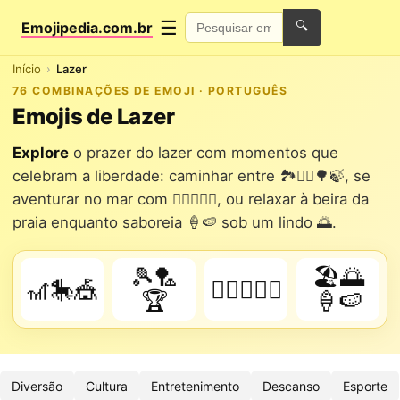
☰
Emojipedia.com.br
🔍
Início
Lazer
76 COMBINAÇÕES DE EMOJI · PORTUGUÊS
Emojis de Lazer
Explore
o prazer do lazer com momentos que
celebram a liberdade: caminhar entre 🏞️🚶‍♂️🌳🍃, se
aventurar no mar com 🏊‍♂️🏄‍♀️🌴, ou relaxar à beira da
praia enquanto saboreia 🍦🍉 sob um lindo 🌅.
🎾🏸
🏖️🌅
🎢🎠🎪
🏊‍♂️🏄‍♀️🌴
🏆
🍦🍉
Diversão
Cultura
Entretenimento
Descanso
Esporte