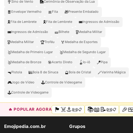
🎐
🎑
Sino de Vento
Cerimônia de Observação da Lua
🧧
🎀
🎁
Envelope Vermelho
Fita
Presente Embalado
🎗️
🎗
🎟️
Fita de Lembrete
Fita de Lembrete
Ingressos de Admissão
🎟
🎫
🎖️
Ingressos de Admissão
Bilhete
Medalha Militar
🎖
🏆
🏅
Medalha Militar
Troféu
Medalha de Esportes
🥇
🥈
Medalha de Primeiro Lugar
Medalha de Segundo Lugar
🥉
🎯
🪀
🪁
Medalha de Bronze
Acerto Direto
Io-iô
Pipa
🔫
🎱
🔮
🪄
Pistola
Bola 8 de Sinuca
Bola de Cristal
Varinha Mágica
🎮
🕹️
Jogo de Vídeo
Controle de Videogame
🕹
Controle de Videogame
🏴‍☠️⚓📜
📚📖📝📜
🎉
🔥 POPULAR AGORA
📋
📋
Emojipedia.com.br
Grupos