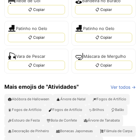
🥅
⛳
Rede de Gol
Bandeira no Buraco
📋 Copiar
📋 Copiar
⛸️
⛸
Patinho no Gelo
Patinho no Gelo
📋 Copiar
📋 Copiar
🎣
🤿
Vara de Pescar
Máscara de Mergulho
📋 Copiar
📋 Copiar
Mais emojis de "Atividades"
Ver todos →
🎃
🎄
🎆
Abóbora de Halloween
Árvore de Natal
Fogos de Artifício
🎇
🧨
✨
🎈
Fogos de Artifício
Fogos de Artifício
Brilhos
Balão
🎉
🎊
🎋
Estouro de Festa
Bola de Confete
Árvore de Tanabata
🎍
🎎
🎏
Decoração de Pinheiro
Bonecas Japonesas
Flâmula de Carpa