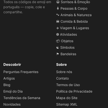
Todos os códigos de emoji em
😀 Sorrisos & Emoção
português — copie, cole e
🧍 Pessoas & Corpo
compartilhe.
🐾 Animais & Natureza
🍔 Comida & Bebida
✈️ Viagem & Lugares
⚽ Atividades
📦 Objetos
☯️ Símbolos
🏴 Bandeiras
Descobrir
Sobre
Perguntas Frequentes
Sobre nós
Artigos
Contato
Blog
Termos de Uso
Emoji do Dia
Política de Privacidade
Tendências da Semana
Mapa do Site
Novidades
Sitemap XML