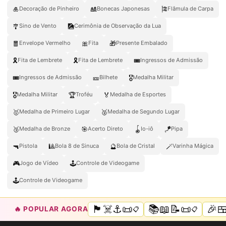
🎍
🎎
🎏
Decoração de Pinheiro
Bonecas Japonesas
Flâmula de Carpa
🎐
🎑
Sino de Vento
Cerimônia de Observação da Lua
🧧
🎀
🎁
Envelope Vermelho
Fita
Presente Embalado
🎗️
🎗
🎟️
Fita de Lembrete
Fita de Lembrete
Ingressos de Admissão
🎟
🎫
🎖️
Ingressos de Admissão
Bilhete
Medalha Militar
🎖
🏆
🏅
Medalha Militar
Troféu
Medalha de Esportes
🥇
🥈
Medalha de Primeiro Lugar
Medalha de Segundo Lugar
🥉
🎯
🪀
🪁
Medalha de Bronze
Acerto Direto
Io-iô
Pipa
🔫
🎱
🔮
🪄
Pistola
Bola 8 de Sinuca
Bola de Cristal
Varinha Mágica
🎮
🕹️
Jogo de Vídeo
Controle de Videogame
🕹
Controle de Videogame
🏴‍☠️⚓📜
📚📖📝📜
🎉
🔥 POPULAR AGORA
📋
📋