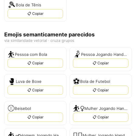
🎾
Bola de Tênis
📋 Copiar
Emojis semanticamente parecidos
via similaridade vetorial · cruza grupos
⛹️
🤾
Pessoa com Bola
Pessoa Jogando Handebol
📋 Copiar
📋 Copiar
🥊
⚽
Luva de Boxe
Bola de Futebol
📋 Copiar
📋 Copiar
⚾
⛹‍♀️
Beisebol
Mulher Jogando Handebol
📋 Copiar
📋 Copiar
⛹‍♂
🤾‍♀
Homem Jogando Handebol
Mulher Jogando Handebol