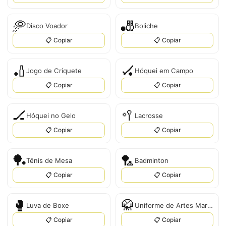
🥏
🎳
Disco Voador
Boliche
📋 Copiar
📋 Copiar
🏏
🏑
Jogo de Críquete
Hóquei em Campo
📋 Copiar
📋 Copiar
🏒
🥍
Hóquei no Gelo
Lacrosse
📋 Copiar
📋 Copiar
🏓
🏸
Tênis de Mesa
Badminton
📋 Copiar
📋 Copiar
🥊
🥋
Luva de Boxe
Uniforme de Artes Marciais
📋 Copiar
📋 Copiar