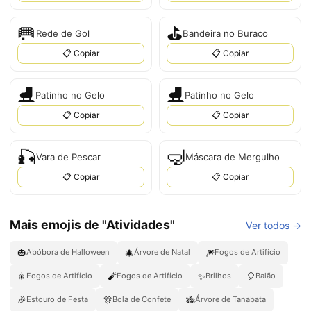
🥅
⛳
Rede de Gol
Bandeira no Buraco
📋 Copiar
📋 Copiar
⛸️
⛸
Patinho no Gelo
Patinho no Gelo
📋 Copiar
📋 Copiar
🎣
🤿
Vara de Pescar
Máscara de Mergulho
📋 Copiar
📋 Copiar
Mais emojis de "Atividades"
Ver todos →
🎃
🎄
🎆
Abóbora de Halloween
Árvore de Natal
Fogos de Artifício
🎇
🧨
✨
🎈
Fogos de Artifício
Fogos de Artifício
Brilhos
Balão
🎉
🎊
🎋
Estouro de Festa
Bola de Confete
Árvore de Tanabata