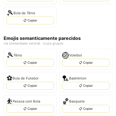
🎾
Bola de Tênis
📋 Copiar
Emojis semanticamente parecidos
via similaridade vetorial · cruza grupos
🎾
🏐
Tênis
Voleibol
📋 Copiar
📋 Copiar
⚽
🏸
Bola de Futebol
Badminton
📋 Copiar
📋 Copiar
⛹️
🏀
Pessoa com Bola
Basquete
📋 Copiar
📋 Copiar