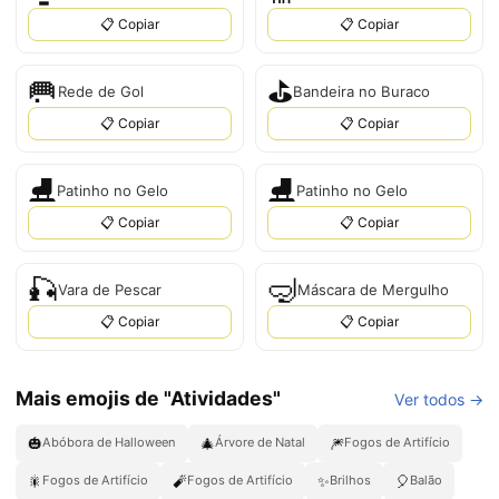
📋 Copiar
📋 Copiar
🥅
⛳
Rede de Gol
Bandeira no Buraco
📋 Copiar
📋 Copiar
⛸️
⛸
Patinho no Gelo
Patinho no Gelo
📋 Copiar
📋 Copiar
🎣
🤿
Vara de Pescar
Máscara de Mergulho
📋 Copiar
📋 Copiar
Mais emojis de "Atividades"
Ver todos →
🎃
🎄
🎆
Abóbora de Halloween
Árvore de Natal
Fogos de Artifício
🎇
🧨
✨
🎈
Fogos de Artifício
Fogos de Artifício
Brilhos
Balão