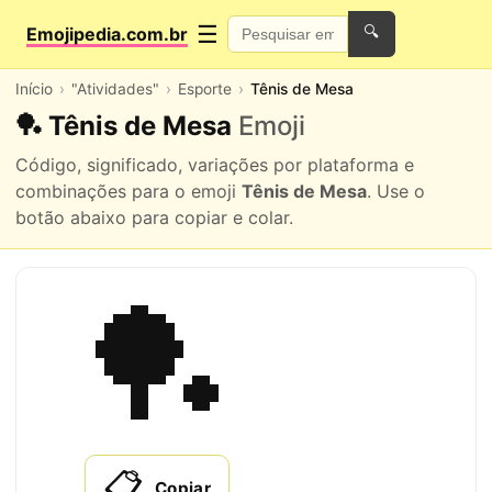
☰
Emojipedia.com.br
🔍
Início
"Atividades"
Esporte
Tênis de Mesa
🏓 Tênis de Mesa
Emoji
Código, significado, variações por plataforma e
combinações para o emoji
Tênis de Mesa
. Use o
botão abaixo para copiar e colar.
🏓
📋
Copiar