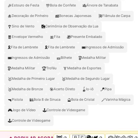
🎉
🎊
🎋
Estouro de Festa
Bola de Confete
Árvore de Tanabata
🎍
🎎
🎏
Decoração de Pinheiro
Bonecas Japonesas
Flâmula de Carpa
🎐
🎑
Sino de Vento
Cerimônia de Observação da Lua
🧧
🎀
🎁
Envelope Vermelho
Fita
Presente Embalado
🎗️
🎗
🎟️
Fita de Lembrete
Fita de Lembrete
Ingressos de Admissão
🎟
🎫
🎖️
Ingressos de Admissão
Bilhete
Medalha Militar
🎖
🏆
🏅
Medalha Militar
Troféu
Medalha de Esportes
🥇
🥈
Medalha de Primeiro Lugar
Medalha de Segundo Lugar
🥉
🎯
🪀
🪁
Medalha de Bronze
Acerto Direto
Io-iô
Pipa
🔫
🎱
🔮
🪄
Pistola
Bola 8 de Sinuca
Bola de Cristal
Varinha Mágica
🎮
🕹️
Jogo de Vídeo
Controle de Videogame
🕹
Controle de Videogame