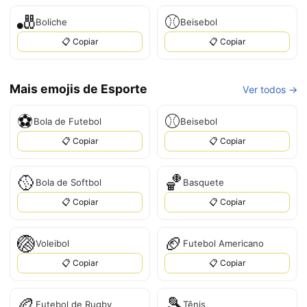
🎳
⚾
Boliche
Beisebol
📋 Copiar
📋 Copiar
Mais emojis de Esporte
Ver todos →
⚽
⚾
Bola de Futebol
Beisebol
📋 Copiar
📋 Copiar
🥎
🏀
Bola de Softbol
Basquete
📋 Copiar
📋 Copiar
🏐
🏈
Voleibol
Futebol Americano
📋 Copiar
📋 Copiar
🏉
🎾
Futebol de Rugby
Tênis