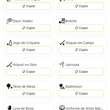
📋 Copiar
📋 Copiar
🥏
🎳
Disco Voador
Boliche
📋 Copiar
📋 Copiar
🏏
🏑
Jogo de Críquete
Hóquei em Campo
📋 Copiar
📋 Copiar
🏒
🥍
Hóquei no Gelo
Lacrosse
📋 Copiar
📋 Copiar
🏓
🏸
Tênis de Mesa
Badminton
📋 Copiar
📋 Copiar
🥊
🥋
Luva de Boxe
Uniforme de Artes Marciais