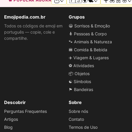
🦉
🇵🇸🌍🕊️
🌹🌺🌼🌸
🔥 POPULAR AGORA
📋
📋
📋
Emojipedia.com.br
Grupos
Todos os códigos de emoji em
😀 Sorrisos & Emoção
português — copie, cole e
🧍 Pessoas & Corpo
compartilhe.
🐾 Animais & Natureza
🍔 Comida & Bebida
✈️ Viagem & Lugares
⚽ Atividades
📦 Objetos
☯️ Símbolos
🏴 Bandeiras
Descobrir
Sobre
Perguntas Frequentes
Sobre nós
Artigos
Contato
Blog
Termos de Uso