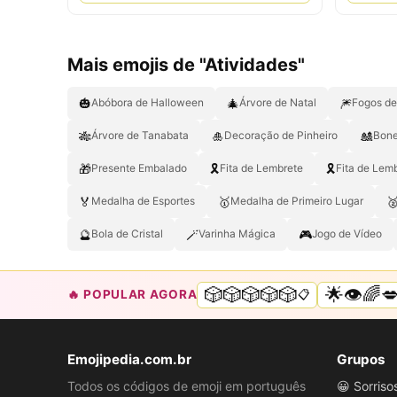
Mais emojis de "Atividades"
🎃
🎄
🎆
Abóbora de Halloween
Árvore de Natal
Fogos de 
🎋
🎍
🎎
Árvore de Tanabata
Decoração de Pinheiro
Bone
🎁
🎗️
🎗
Presente Embalado
Fita de Lembrete
Fita de Lem
🏅
🥇

Medalha de Esportes
Medalha de Primeiro Lugar
🔮
🪄
🎮
Bola de Cristal
Varinha Mágica
Jogo de Vídeo
🎲🎲🎲🎲🎲
🌟👁️🌈
🔥 POPULAR AGORA
📋
Emojipedia.com.br
Grupos
Todos os códigos de emoji em português
😀 Sorris