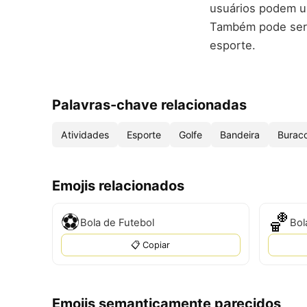
usuários podem us
Também pode ser 
esporte.
Palavras-chave relacionadas
Atividades
Esporte
Golfe
Bandeira
Burac
Emojis relacionados
⚽
🏀
Bola de Futebol
Bol
📋 Copiar
Emojis semanticamente parecidos