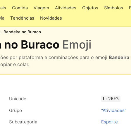
ais
Comida
Viagem
Atividades
Objetos
Símbolos
Dia
Tendências
Novidades
Bandeira no Buraco
a no Buraco
Emoji
ações por plataforma e combinações para o emoji
Bandeira
piar e colar.
Unicode
U+26F3
Grupo
"Atividades"
Subcategoria
Esporte