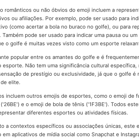
o românticos ou não óbvios do emoji incluem a represen
ivos ou afiliações. Por exemplo, pode ser usado para in
ivo (como acertar a bola no buraco no golfe), ou para rep
vo'. Também pode ser usado para indicar uma pausa ou u
ue o golfe é muitas vezes visto como um esporte relaxan
ante popular entre os amantes do golfe e é frequentem
 esporte. Não tem uma significância cultural específica,
ensação de prestígio ou exclusividade, já que o golfe é 
e elite.
os incluem outros emojis de esportes, como o emoji de fu
 ('26BE') e o emoji de bola de tênis ('1F3BE'). Todos es
epresentar diferentes esportes ou atividades físicas.
to a contextos específicos ou associações únicas, este 
em aplicativos de mídia social como Snapchat e Instagr