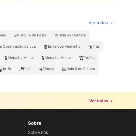
Ver todos →
🎉
🎊
alão
Estouro de Festa
Bola de Confete
🧧
🎀
de Observação da Lua
Envelope Vermelho
Fita
🎖️
🎖
🏆
Medalha Militar
Medalha Militar
Troféu
🪀
🪁
🔫
🎱
Io-iô
Pipa
Pistola
Bola 8 de Sinuca
Ver todas →
Sobre
Sobre nós