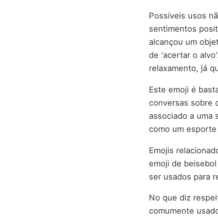
Possíveis usos nã
sentimentos posit
alcançou um objet
de 'acertar o al
relaxamento, já q
Este emoji é bast
conversas sobre o
associado a uma s
como um esporte d
Emojis relacionad
emoji de beisebol
ser usados para r
No que diz respei
comumente usado 