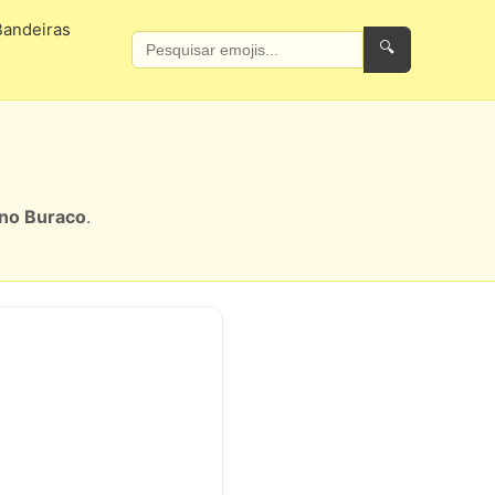
Bandeiras
🔍
 no Buraco
.