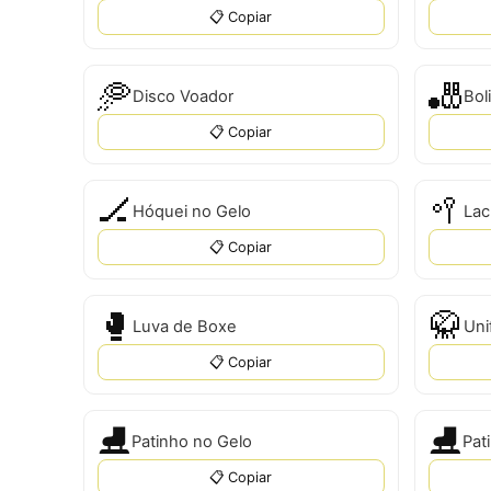
📋 Copiar
🥏
🎳
Disco Voador
Bol
📋 Copiar
🏒
🥍
Hóquei no Gelo
Lac
📋 Copiar
🥊
🥋
Luva de Boxe
Uni
📋 Copiar
⛸️
⛸
Patinho no Gelo
Pat
📋 Copiar