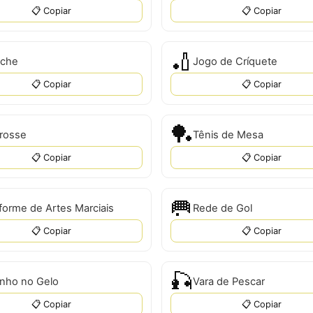
📋 Copiar
📋 Copiar
🏏
iche
Jogo de Críquete
📋 Copiar
📋 Copiar
🏓
rosse
Tênis de Mesa
📋 Copiar
📋 Copiar
🥅
forme de Artes Marciais
Rede de Gol
📋 Copiar
📋 Copiar
🎣
inho no Gelo
Vara de Pescar
📋 Copiar
📋 Copiar