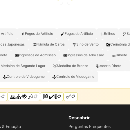
🎇
🧨
✨
🎈
Artifício
Fogos de Artifício
Fogos de Artifício
Brilhos
B
🎏
🎐
🎑
cas Japonesas
Flâmula de Carpa
Sino de Vento
Cerimônia 
🎟️
🎟
🎫
brete
Ingressos de Admissão
Ingressos de Admissão
Bilhete

🥉
🎯
Medalha de Segundo Lugar
Medalha de Bronze
Acerto Direto
🕹️
🕹
Controle de Videogame
Controle de Videogame

🙏⛪🌟🎶
🏁✔️🚦
✅
📋
📋
📋
📋
Descobrir
os & Emoção
Perguntas Frequentes