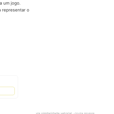
 a um jogo.
 representar o
via similaridade vetorial · cruza grupos