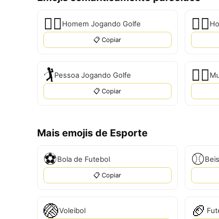
🏌️‍♂
🏌‍♂️
Homem Jogando Golfe
Ho
📋 Copiar
🏌
🏌‍♀
Pessoa Jogando Golfe
Mu
📋 Copiar
Mais emojis de Esporte
⚽
⚾
Bola de Futebol
Bei
📋 Copiar
🏐
🏈
Voleibol
Fut