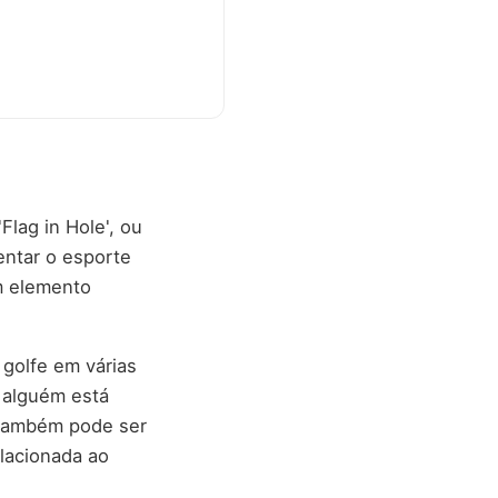
Flag in Hole', ou
entar o esporte
m elemento
 golfe em várias
 alguém está
. Também pode ser
elacionada ao