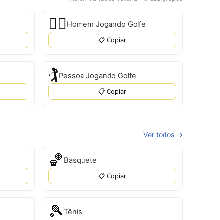
🏌‍♂
Homem Jogando Golfe
📋 Copiar
🏌️
Pessoa Jogando Golfe
📋 Copiar
Ver todos →
🏀
Basquete
📋 Copiar
🎾
Tênis