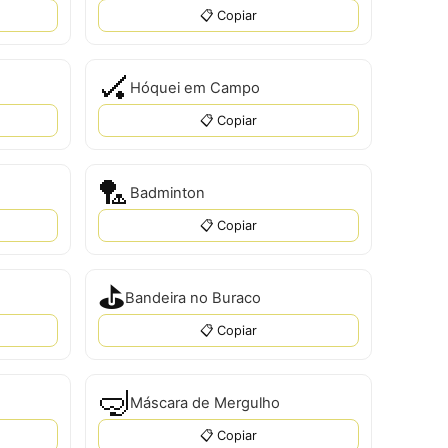
📋 Copiar
🏑
Hóquei em Campo
📋 Copiar
🏸
Badminton
📋 Copiar
⛳
Bandeira no Buraco
📋 Copiar
🤿
Máscara de Mergulho
📋 Copiar