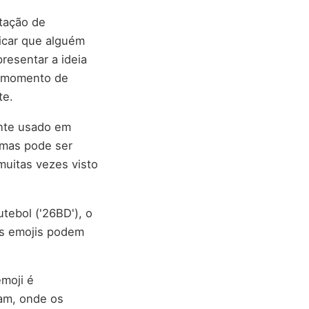
tação de
dicar que alguém
resentar a ideia
m momento de
te.
ente usado em
 mas pode ser
muitas vezes visto
tebol ('26BD'), o
tes emojis podem
emoji é
am, onde os