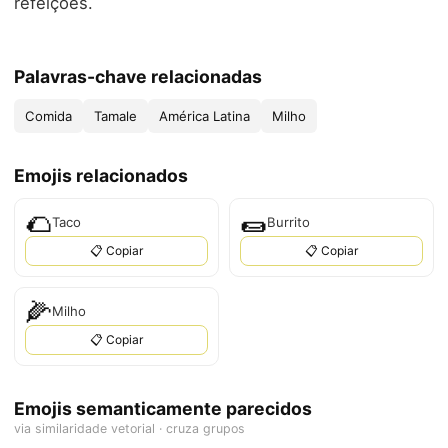
refeições.
Palavras-chave relacionadas
Comida
Tamale
América Latina
Milho
Emojis relacionados
🌮
🌯
Taco
Burrito
📋 Copiar
📋 Copiar
🌽
Milho
📋 Copiar
Emojis semanticamente parecidos
via similaridade vetorial · cruza grupos