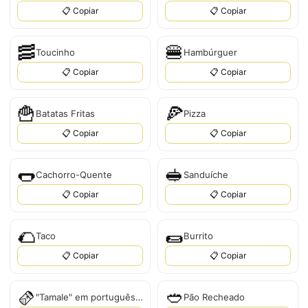
📋 Copiar
📋 Copiar
🥓
🍔
Toucinho
Hambúrguer
📋 Copiar
📋 Copiar
🍟
🍕
Batatas Fritas
Pizza
📋 Copiar
📋 Copiar
🌭
🥪
Cachorro-Quente
Sanduíche
📋 Copiar
📋 Copiar
🌮
🌯
Taco
Burrito
📋 Copiar
📋 Copiar
🫔
🥙
"Tamale" em português é "Tamale".
Pão Recheado