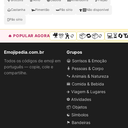
🥦
🧄
🧅
🥜
🫘
Brócolis
Alho
Cebola
Amendoins
Feijão
🌰
🫚
🫛
🍄‍🟫
Castanha
Pimentão
Pão sírio
Não disponível
🫜
Pão sírio
🎥🎊🕺
📦🔁📦
💻⏳🔄
🔥 POPULAR AGORA
📋
📋
Emojipedia.com.br
Grupos
Todos os códigos de emoji em
😀 Sorrisos & Emoção
português — copie, cole e
🧍 Pessoas & Corpo
compartilhe.
🐾 Animais & Natureza
🍔 Comida & Bebida
✈️ Viagem & Lugares
⚽ Atividades
📦 Objetos
☯️ Símbolos
🏴 Bandeiras