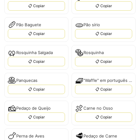
📋 Copiar
📋 Copiar
🥖
🫓
Pão Baguete
Pão sírio
📋 Copiar
📋 Copiar
🥨
🥯
Rosquinha Salgada
Rosquinha
📋 Copiar
📋 Copiar
🥞
🧇
Panquecas
"Waffle" em português é "Waffle".
📋 Copiar
📋 Copiar
🧀
🍖
Pedaço de Queijo
Carne no Osso
📋 Copiar
📋 Copiar
🍗
🥩
Perna de Aves
Pedaço de Carne