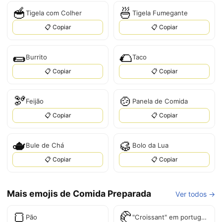
🥣
🍜
Tigela com Colher
Tigela Fumegante
📋 Copiar
📋 Copiar
🌯
🌮
Burrito
Taco
📋 Copiar
📋 Copiar
🫘
🍲
Feijão
Panela de Comida
📋 Copiar
📋 Copiar
🫖
🥮
Bule de Chá
Bolo da Lua
📋 Copiar
📋 Copiar
Mais emojis de Comida Preparada
Ver todos →
🍞
🥐
Pão
"Croissant" em português é "Croissant".