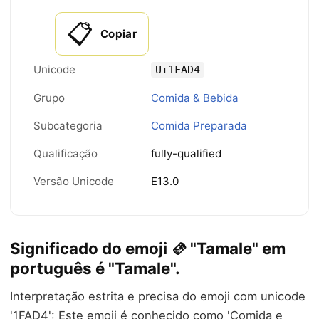
📋
Copiar
Unicode
U+1FAD4
Grupo
Comida & Bebida
Subcategoria
Comida Preparada
Qualificação
fully-qualified
Versão Unicode
E13.0
Significado do emoji 🫔 "Tamale" em
português é "Tamale".
Interpretação estrita e precisa do emoji com unicode
'1FAD4': Este emoji é conhecido como 'Comida e