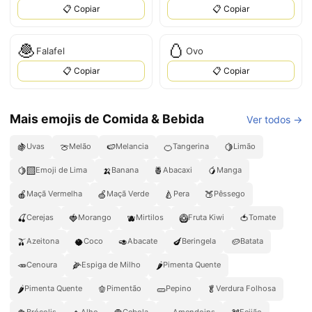
📋 Copiar
📋 Copiar
🧆
🥚
Falafel
Ovo
📋 Copiar
📋 Copiar
Mais emojis de Comida & Bebida
Ver todos →
🍇
🍈
🍉
🍊
🍋
Uvas
Melão
Melancia
Tangerina
Limão
🍋‍🟩
🍌
🍍
🥭
Emoji de Lima
Banana
Abacaxi
Manga
🍎
🍏
🍐
🍑
Maçã Vermelha
Maçã Verde
Pera
Pêssego
🍒
🍓
🫐
🥝
🍅
Cerejas
Morango
Mirtilos
Fruta Kiwi
Tomate
🫒
🥥
🥑
🍆
🥔
Azeitona
Coco
Abacate
Beringela
Batata
🥕
🌽
🌶️
Cenoura
Espiga de Milho
Pimenta Quente
🌶
🫑
🥒
🥬
Pimenta Quente
Pimentão
Pepino
Verdura Folhosa