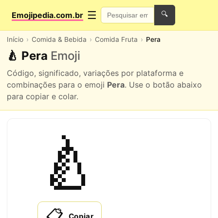
☰
Emojipedia.com.br
🔍
Início
Comida & Bebida
Comida Fruta
Pera
🍐 Pera
Emoji
Código, significado, variações por plataforma e
combinações para o emoji
Pera
. Use o botão abaixo
para copiar e colar.
🍐
📋
Copiar