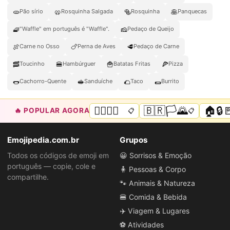
🫓
🥨
🥯
🥞
Pão sírio
Rosquinha Salgada
Rosquinha
Panquecas
🧇
🧀
"Waffle" em português é "Waffle".
Pedaço de Queijo
🍖
🍗
🥩
Carne no Osso
Perna de Aves
Pedaço de Carne
🥓
🍔
🍟
🍕
Toucinho
Hambúrguer
Batatas Fritas
Pizza
🌭
🥪
🌮
🌯
Cachorro-Quente
Sanduíche
Taco
Burrito
🏳️‍🌈🌈💜
🇧🇷🏳️🌄
🏠🔒
🔥 POPULAR AGORA
📋
📋
Emojipedia.com.br
Grupos
Todos os códigos de emoji em
😀 Sorrisos & Emoção
português — copie, cole e
🧍 Pessoas & Corpo
compartilhe.
🐾 Animais & Natureza
🍔 Comida & Bebida
✈️ Viagem & Lugares
⚽ Atividades