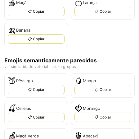
🍎
🍊
Maçã
Laranja
📋 Copiar
📋 Copiar
🍌
Banana
📋 Copiar
Emojis semanticamente parecidos
via similaridade vetorial · cruza grupos
🍑
🥭
Pêssego
Manga
📋 Copiar
📋 Copiar
🍒
🍓
Cerejas
Morango
📋 Copiar
📋 Copiar
🍏
🍍
Maçã Verde
Abacaxi