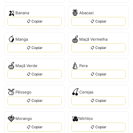
🍌
🍍
Banana
Abacaxi
📋 Copiar
📋 Copiar
🥭
🍎
Manga
Maçã Vermelha
📋 Copiar
📋 Copiar
🍏
🍐
Maçã Verde
Pera
📋 Copiar
📋 Copiar
🍑
🍒
Pêssego
Cerejas
📋 Copiar
📋 Copiar
🍓
🫐
Morango
Mirtilos
📋 Copiar
📋 Copiar