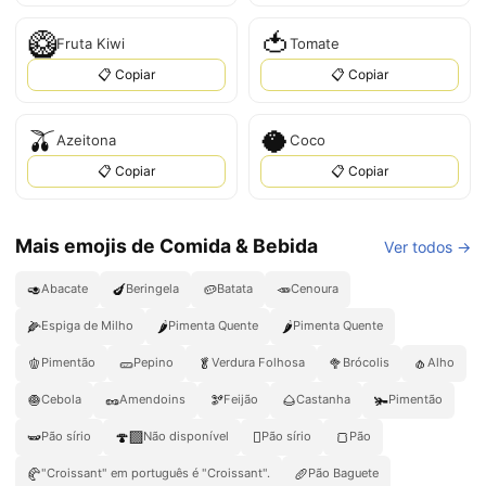
🥝
🍅
Fruta Kiwi
Tomate
📋 Copiar
📋 Copiar
🫒
🥥
Azeitona
Coco
📋 Copiar
📋 Copiar
Mais emojis de Comida & Bebida
Ver todos →
🥑
🍆
🥔
🥕
Abacate
Beringela
Batata
Cenoura
🌽
🌶️
🌶
Espiga de Milho
Pimenta Quente
Pimenta Quente
🫑
🥒
🥬
🥦
🧄
Pimentão
Pepino
Verdura Folhosa
Brócolis
Alho
🧅
🥜
🫘
🌰
🫚
Cebola
Amendoins
Feijão
Castanha
Pimentão
🫛
🍄‍🟫
🫜
🍞
Pão sírio
Não disponível
Pão sírio
Pão
🥐
🥖
"Croissant" em português é "Croissant".
Pão Baguete