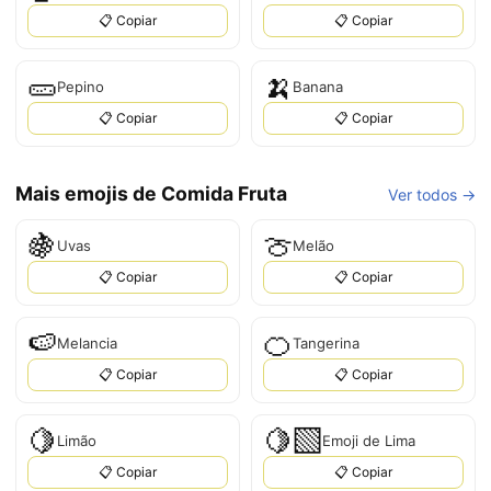
📋 Copiar
📋 Copiar
🥒
🍌
Pepino
Banana
📋 Copiar
📋 Copiar
Mais emojis de Comida Fruta
Ver todos →
🍇
🍈
Uvas
Melão
📋 Copiar
📋 Copiar
🍉
🍊
Melancia
Tangerina
📋 Copiar
📋 Copiar
🍋
🍋‍🟩
Limão
Emoji de Lima
📋 Copiar
📋 Copiar