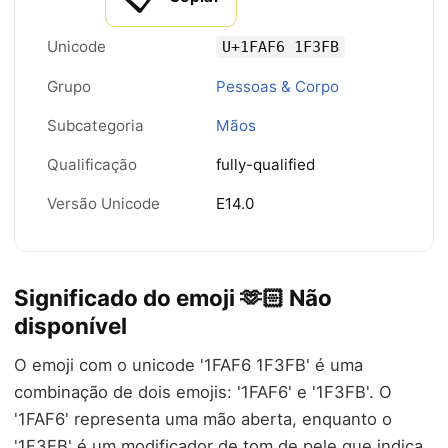
Unicode
U+1FAF6 1F3FB
Grupo
Pessoas & Corpo
Subcategoria
Mãos
Qualificação
fully-qualified
Versão Unicode
E14.0
Significado do emoji 🫶🏻 Não
disponível
O emoji com o unicode '1FAF6 1F3FB' é uma
combinação de dois emojis: '1FAF6' e '1F3FB'. O
'1FAF6' representa uma mão aberta, enquanto o
'1F3FB' é um modificador de tom de pele que indica