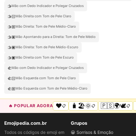
🫱
Mão com Dedo Indicador e Polegar Cruzados
🫱🏻
Mão Direita com Tom de Pele Claro
🫱🏼
Mão Direita: Tom de Pele Médio-Claro
🫱🏽
Mão Apontando para a Direita: Tom de Pele Médio
🫱🏾
Mão Direita: Tom de Pele Médio-Escuro
🫱🏿
Mão Direita com Tom de Pele Escuro
🫲
Mão com Dedo Indicador e Polegar Cruzados
🫲🏻
Mão Esquerda com Tom de Pele Claro
🫲🏼
Mão Esquerda com Tom de Pele Médio-Claro
❤️
🧳🏖️🌞
🇵🇸🌍🕊️
🔥 POPULAR AGORA
📋
📋
📋
Emojipedia.com.br
Grupos
Todos os códigos de emoji em
😀 Sorrisos & Emoção