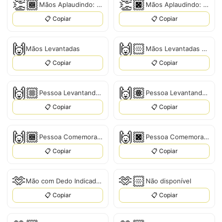
👏🏾
👏🏿
Mãos Aplaudindo: Tom de Pele Médio-Escuro
Mãos Aplaudindo: Tom de Pele Escuro
📋 Copiar
📋 Copiar
🙌
🙌🏻
Mãos Levantadas
Mãos Levantadas com Pele Clara
📋 Copiar
📋 Copiar
🙌🏼
🙌🏽
Pessoa Levantando Ambas as Mãos em Celebração
Pessoa Levantando Ambas as Mãos em Celebração
📋 Copiar
📋 Copiar
🙌🏾
🙌🏿
Pessoa Comemorando com Ambas as Mãos para Cima: Tom de Pele Médio-Escuro
Pessoa Comemorando com Ambas as Mãos Levantadas: Pele Escura
📋 Copiar
📋 Copiar
🫶
🫶🏻
Mão com Dedo Indicador e Polegar Cruzados
Não disponível
📋 Copiar
📋 Copiar