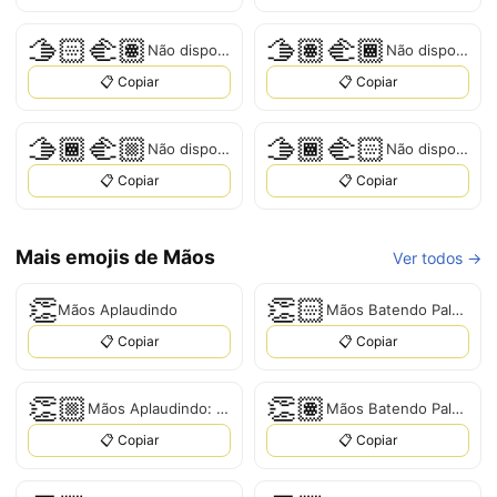
🫱🏻‍🫲🏽
🫱🏽‍🫲🏾
Não disponível
Não disponível
📋 Copiar
📋 Copiar
🫱🏾‍🫲🏼
🫱🏾‍🫲🏻
Não disponível
Não disponível
📋 Copiar
📋 Copiar
Mais emojis de Mãos
Ver todos →
👏
👏🏻
Mãos Aplaudindo
Mãos Batendo Palmas: Tom de Pele Claro
📋 Copiar
📋 Copiar
👏🏼
👏🏽
Mãos Aplaudindo: Tom de Pele Médio-Claro
Mãos Batendo Palmas: Tom de Pele Médio
📋 Copiar
📋 Copiar