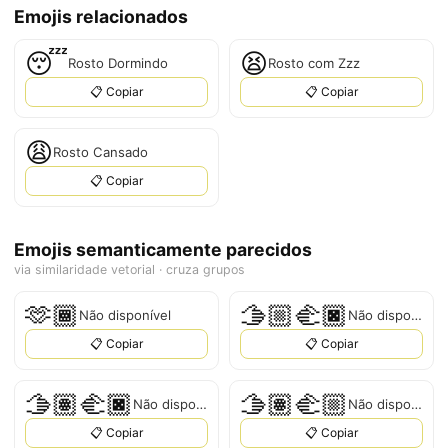
Emojis relacionados
😴
😫
Rosto Dormindo
Rosto com Zzz
📋 Copiar
📋 Copiar
😩
Rosto Cansado
📋 Copiar
Emojis semanticamente parecidos
via similaridade vetorial · cruza grupos
🫶🏾
🫱🏼‍🫲🏿
Não disponível
Não disponível
📋 Copiar
📋 Copiar
🫱🏽‍🫲🏿
🫱🏽‍🫲🏼
Não disponível
Não disponível
📋 Copiar
📋 Copiar