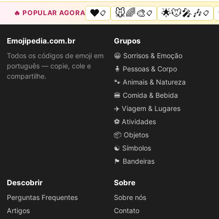
❤️
🐭🌈🎨
🌟🐭🎤🎶
🔥 POPULAR AGORA
📋
📋
📋
Emojipedia.com.br
Grupos
Todos os códigos de emoji em
😀 Sorrisos & Emoção
português — copie, cole e
🧍 Pessoas & Corpo
compartilhe.
🐾 Animais & Natureza
🍔 Comida & Bebida
✈️ Viagem & Lugares
⚽ Atividades
📦 Objetos
☯️ Símbolos
🏴 Bandeiras
Descobrir
Sobre
Perguntas Frequentes
Sobre nós
Artigos
Contato