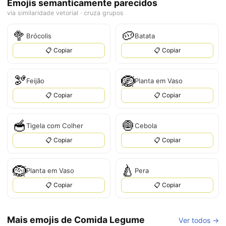
Emojis semanticamente parecidos
via similaridade vetorial · cruza grupos
🥦
🥔
Brócolis
Batata
📋 Copiar
📋 Copiar
🫘
🪺
Feijão
Planta em Vaso
📋 Copiar
📋 Copiar
🥣
🧅
Tigela com Colher
Cebola
📋 Copiar
📋 Copiar
🪹
🍐
Planta em Vaso
Pera
📋 Copiar
📋 Copiar
Mais emojis de Comida Legume
Ver todos →