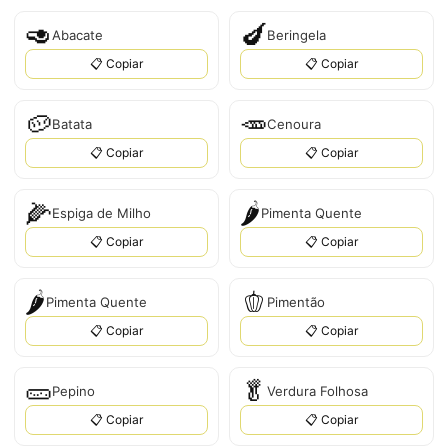
🥑
🍆
Abacate
Beringela
📋 Copiar
📋 Copiar
🥔
🥕
Batata
Cenoura
📋 Copiar
📋 Copiar
🌽
🌶️
Espiga de Milho
Pimenta Quente
📋 Copiar
📋 Copiar
🌶
🫑
Pimenta Quente
Pimentão
📋 Copiar
📋 Copiar
🥒
🥬
Pepino
Verdura Folhosa
📋 Copiar
📋 Copiar