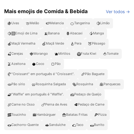
Mais emojis de Comida & Bebida
Ver todos →
🍇
🍈
🍉
🍊
🍋
Uvas
Melão
Melancia
Tangerina
Limão
🍋‍🟩
🍌
🍍
🥭
Emoji de Lima
Banana
Abacaxi
Manga
🍎
🍏
🍐
🍑
Maçã Vermelha
Maçã Verde
Pera
Pêssego
🍒
🍓
🫐
🥝
🍅
Cerejas
Morango
Mirtilos
Fruta Kiwi
Tomate
🫒
🥥
🍞
Azeitona
Coco
Pão
🥐
🥖
"Croissant" em português é "Croissant".
Pão Baguete
🫓
🥨
🥯
🥞
Pão sírio
Rosquinha Salgada
Rosquinha
Panquecas
🧇
🧀
"Waffle" em português é "Waffle".
Pedaço de Queijo
🍖
🍗
🥩
Carne no Osso
Perna de Aves
Pedaço de Carne
🥓
🍔
🍟
🍕
Toucinho
Hambúrguer
Batatas Fritas
Pizza
🌭
🥪
🌮
🌯
Cachorro-Quente
Sanduíche
Taco
Burrito