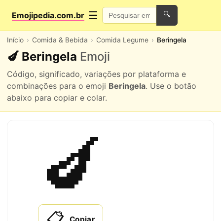
☰
Emojipedia.com.br
🔍
Início
Comida & Bebida
Comida Legume
Beringela
🍆 Beringela
Emoji
Código, significado, variações por plataforma e
combinações para o emoji
Beringela
. Use o botão
abaixo para copiar e colar.
🍆
📋
Copiar