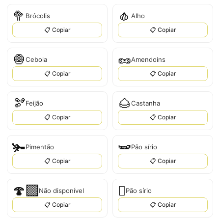
🥦
🧄
Brócolis
Alho
📋 Copiar
📋 Copiar
🧅
🥜
Cebola
Amendoins
📋 Copiar
📋 Copiar
🫘
🌰
Feijão
Castanha
📋 Copiar
📋 Copiar
🫚
🫛
Pimentão
Pão sírio
📋 Copiar
📋 Copiar
🍄‍🟫
🫜
Não disponível
Pão sírio
📋 Copiar
📋 Copiar