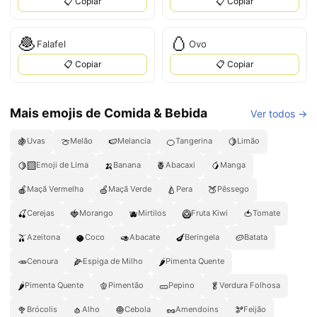
📋 Copiar
📋 Copiar
🧆
🥚
Falafel
Ovo
📋 Copiar
📋 Copiar
Mais emojis de Comida & Bebida
Ver todos →
🍇
🍈
🍉
🍊
🍋
Uvas
Melão
Melancia
Tangerina
Limão
🍋‍🟩
🍌
🍍
🥭
Emoji de Lima
Banana
Abacaxi
Manga
🍎
🍏
🍐
🍑
Maçã Vermelha
Maçã Verde
Pera
Pêssego
🍒
🍓
🫐
🥝
🍅
Cerejas
Morango
Mirtilos
Fruta Kiwi
Tomate
🫒
🥥
🥑
🍆
🥔
Azeitona
Coco
Abacate
Beringela
Batata
🥕
🌽
🌶️
Cenoura
Espiga de Milho
Pimenta Quente
🌶
🫑
🥒
🥬
Pimenta Quente
Pimentão
Pepino
Verdura Folhosa
🥦
🧄
🧅
🥜
🫘
Brócolis
Alho
Cebola
Amendoins
Feijão