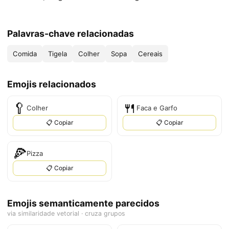
Palavras-chave relacionadas
Comida
Tigela
Colher
Sopa
Cereais
Emojis relacionados
🥄
🍴
Colher
Faca e Garfo
📋 Copiar
📋 Copiar
🍕
Pizza
📋 Copiar
Emojis semanticamente parecidos
via similaridade vetorial · cruza grupos