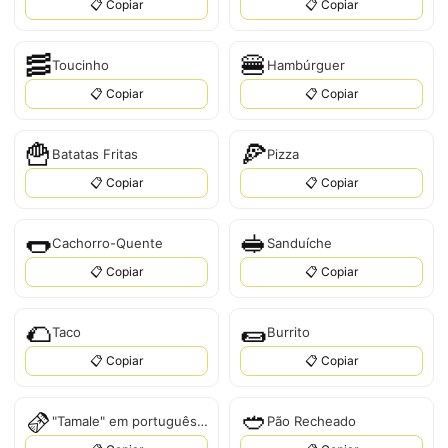
📋 Copiar
📋 Copiar
🥓
🍔
Toucinho
Hambúrguer
📋 Copiar
📋 Copiar
🍟
🍕
Batatas Fritas
Pizza
📋 Copiar
📋 Copiar
🌭
🥪
Cachorro-Quente
Sanduíche
📋 Copiar
📋 Copiar
🌮
🌯
Taco
Burrito
📋 Copiar
📋 Copiar
🫔
🥙
"Tamale" em português é "Tamale".
Pão Recheado