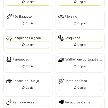
📋 Copiar
📋 Copiar
🥖
🫓
Pão Baguete
Pão sírio
📋 Copiar
📋 Copiar
🥨
🥯
Rosquinha Salgada
Rosquinha
📋 Copiar
📋 Copiar
🥞
🧇
Panquecas
"Waffle" em português é "Waffle".
📋 Copiar
📋 Copiar
🧀
🍖
Pedaço de Queijo
Carne no Osso
📋 Copiar
📋 Copiar
🍗
🥩
Perna de Aves
Pedaço de Carne