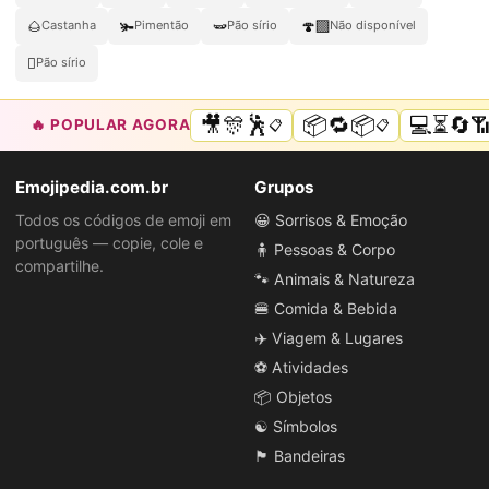
🌰
🫚
🫛
🍄‍🟫
Castanha
Pimentão
Pão sírio
Não disponível
🫜
Pão sírio
🎥🎊🕺
📦🔁📦
💻⏳🔄
🔥 POPULAR AGORA
📋
📋
Emojipedia.com.br
Grupos
Todos os códigos de emoji em
😀 Sorrisos & Emoção
português — copie, cole e
🧍 Pessoas & Corpo
compartilhe.
🐾 Animais & Natureza
🍔 Comida & Bebida
✈️ Viagem & Lugares
⚽ Atividades
📦 Objetos
☯️ Símbolos
🏴 Bandeiras