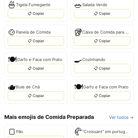
🍜
🥗
Tigela Fumegante
Salada Verde
📋 Copiar
📋 Copiar
🍲
🥡
Panela de Comida
Caixa de Comida para Levar
📋 Copiar
📋 Copiar
🍽
🍳
Garfo e Faca com Prato
Cozinhando
📋 Copiar
📋 Copiar
🫖
🍽️
Bule de Chá
Garfo e Faca com Prato
📋 Copiar
📋 Copiar
Mais emojis de Comida Preparada
Ver todos →
🍞
🥐
Pão
"Croissant" em português é "Croissant".