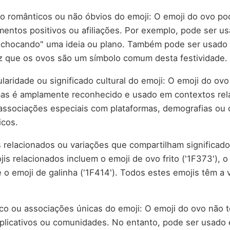
o românticos ou não óbvios do emoji: O emoji do ovo po
mentos positivos ou afiliações. Por exemplo, pode ser us
"chocando" uma ideia ou plano. Também pode ser usado 
z que os ovos são um símbolo comum desta festividade.
laridade ou significado cultural do emoji: O emoji do ov
mas é amplamente reconhecido e usado em contextos rel
associações especiais com plataformas, demografias ou 
icos.
relacionados ou variações que compartilham significad
is relacionados incluem o emoji de ovo frito ('1F373'), o
e o emoji de galinha ('1F414'). Todos estes emojis têm a
co ou associações únicas do emoji: O emoji do ovo não 
aplicativos ou comunidades. No entanto, pode ser usado