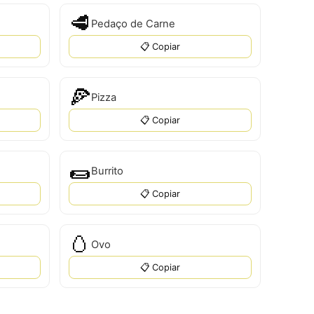
🥩
Pedaço de Carne
📋 Copiar
🍕
Pizza
📋 Copiar
🌯
Burrito
📋 Copiar
🥚
Ovo
📋 Copiar