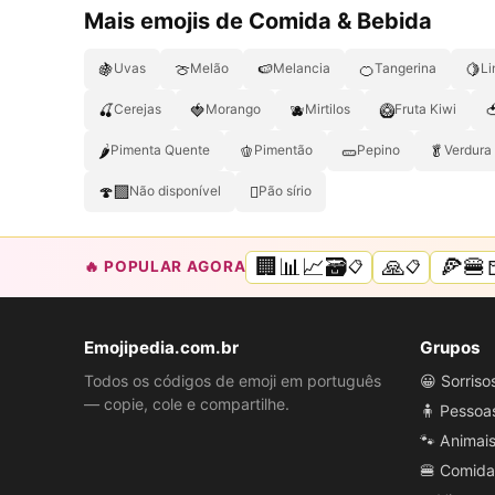
Mais emojis de Comida & Bebida
🍇
🍈
🍉
🍊
🍋
Uvas
Melão
Melancia
Tangerina
L
🍒
🍓
🫐
🥝

Cerejas
Morango
Mirtilos
Fruta Kiwi
🌶
🫑
🥒
🥬
Pimenta Quente
Pimentão
Pepino
Verdura
🍄‍🟫
🫜
Não disponível
Pão sírio
🏢📊📈🗃️
🙏
🍕🍔
🔥 POPULAR AGORA
📋
📋
Emojipedia.com.br
Grupos
Todos os códigos de emoji em português
😀 Sorris
— copie, cole e compartilhe.
🧍 Pessoa
🐾 Animai
🍔 Comida