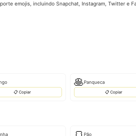
porte emojis, incluindo Snapchat, Instagram, Twitter e 
🥞
ngo
Panqueca
📋 Copiar
📋 Copiar
🍞
inha
Pão