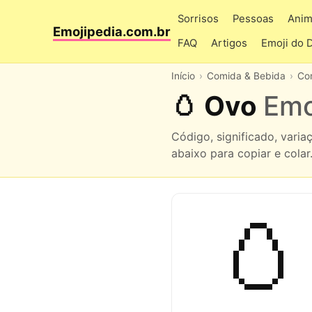
Sorrisos
Pessoas
Anim
Emojipedia.com.br
FAQ
Artigos
Emoji do 
Início
Comida & Bebida
Co
🥚 Ovo
Emo
Código, significado, vari
abaixo para copiar e colar
🥚