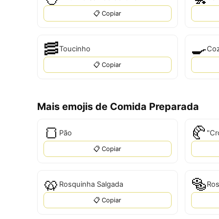
📋 Copiar
🥓
🍳
Toucinho
Coz
📋 Copiar
Mais emojis de Comida Preparada
🍞
🥐
Pão
📋 Copiar
🥨
🥯
Rosquinha Salgada
Ros
📋 Copiar