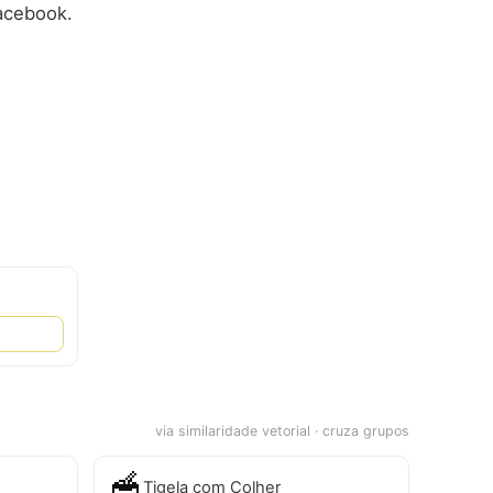
Facebook.
via similaridade vetorial · cruza grupos
🥣
Tigela com Colher