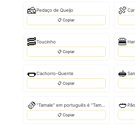
🧀
🍖
Pedaço de Queijo
Car
📋 Copiar
🥓
🍔
Toucinho
Ha
📋 Copiar
🌭
🥪
Cachorro-Quente
San
📋 Copiar
🫔
🥙
"Tamale" em português é "Tamale".
Pão
📋 Copiar