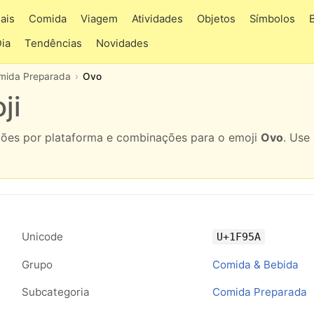
ais
Comida
Viagem
Atividades
Objetos
Símbolos
Dia
Tendências
Novidades
mida Preparada
Ovo
ji
ações por plataforma e combinações para o emoji
Ovo
. Use
.
Unicode
U+1F95A
Grupo
Comida & Bebida
Subcategoria
Comida Preparada