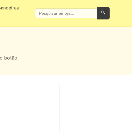
Bandeiras
🔍
 o botão