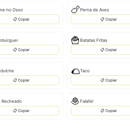
🍗
ne no Osso
Perna de Aves
📋 Copiar
📋 Copiar
🍟
mbúrguer
Batatas Fritas
📋 Copiar
📋 Copiar
🌮
duíche
Taco
📋 Copiar
📋 Copiar
🧆
 Recheado
Falafel
📋 Copiar
📋 Copiar