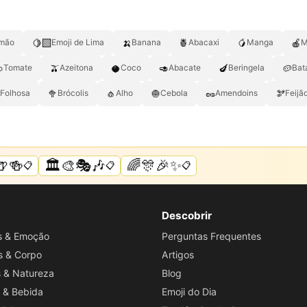
🍋‍🟩
🍌
🍍
🥭
🍎
imão
Emoji de Lima
Banana
Abacaxi
Manga
M

🫒
🥥
🥑
🍆
🥔
Tomate
Azeitona
Coco
Abacate
Beringela
Bat
🥦
🧄
🧅
🥜
🫘
 Folhosa
Brócolis
Alho
Cebola
Amendoins
Feijã
🍺🍻
🏛️🎨🎭🎶
🌈🎊🎉✨
📋
📋
📋
Descobrir
os & Emoção
Perguntas Frequentes
s & Corpo
Artigos
s & Natureza
Blog
 & Bebida
Emoji do Dia