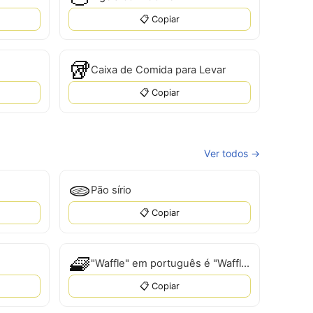
📋 Copiar
🥡
Caixa de Comida para Levar
📋 Copiar
Ver todos →
🫓
Pão sírio
📋 Copiar
🧇
"Waffle" em português é "Waffle".
📋 Copiar