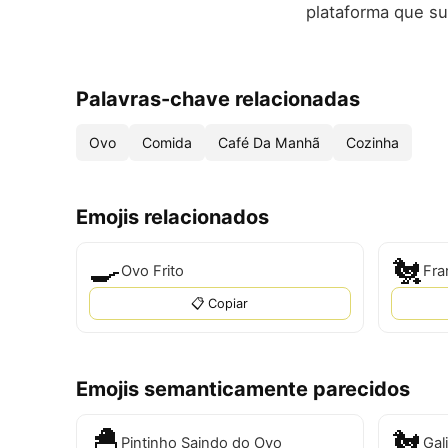
plataforma que su
Palavras-chave relacionadas
Ovo
Comida
Café Da Manhã
Cozinha
Emojis relacionados
🍳
🐔
Ovo Frito
Fra
📋 Copiar
Emojis semanticamente parecidos
🐣
🐔
Pintinho Saindo do Ovo
Gal