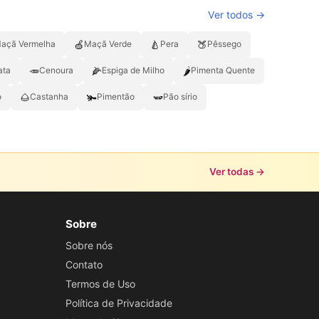
Ver todos →
🍏
🍐
🍑
açã Vermelha
Maçã Verde
Pera
Pêssego
🥕
🌽
🌶️
ata
Cenoura
Espiga de Milho
Pimenta Quente
🌰
🫚
🫛
o
Castanha
Pimentão
Pão sírio
Ver todas →
Sobre
Sobre nós
Contato
Termos de Uso
Política de Privacidade