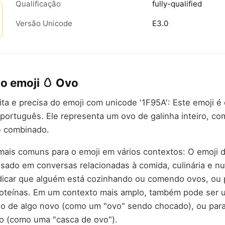
Qualificação
fully-qualified
Versão Unicode
E3.0
do emoji 🥚 Ovo
rita e precisa do emoji com unicode '1F95A': Este emoji 
 português. Ele representa um ovo de galinha inteiro, co
e combinado.
mais comuns para o emoji em vários contextos: O emoji 
ado em conversas relacionadas à comida, culinária e nu
dicar que alguém está cozinhando ou comendo ovos, ou p
proteínas. Em um contexto mais amplo, também pode ser 
cio de algo novo (como um "ovo" sendo chocado), ou para
ado (como uma "casca de ovo").