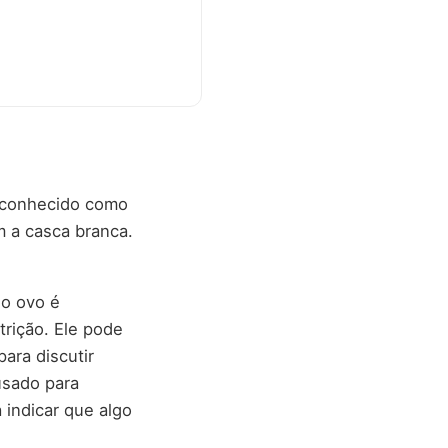
é conhecido como
m a casca branca.
do ovo é
trição. Ele pode
ara discutir
usado para
 indicar que algo