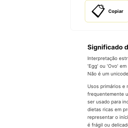
📋
Copiar
Significado 
Interpretação est
'Egg' ou 'Ovo' em
Não é um unicod
Usos primários e 
frequentemente us
ser usado para in
dietas ricas em 
representar o iní
é frágil ou delic