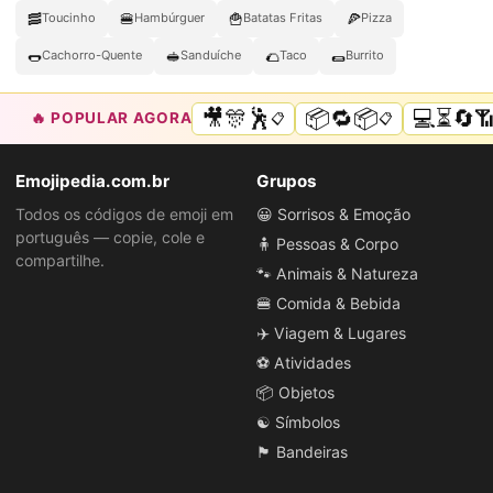
🥓
🍔
🍟
🍕
Toucinho
Hambúrguer
Batatas Fritas
Pizza
🌭
🥪
🌮
🌯
Cachorro-Quente
Sanduíche
Taco
Burrito
🎥🎊🕺
📦🔁📦
💻⏳🔄
🔥 POPULAR AGORA
📋
📋
Emojipedia.com.br
Grupos
Todos os códigos de emoji em
😀 Sorrisos & Emoção
português — copie, cole e
🧍 Pessoas & Corpo
compartilhe.
🐾 Animais & Natureza
🍔 Comida & Bebida
✈️ Viagem & Lugares
⚽ Atividades
📦 Objetos
☯️ Símbolos
🏴 Bandeiras