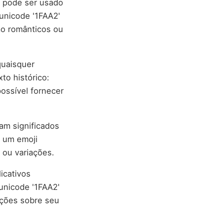
e pode ser usado
unicode '1FAA2'
ão românticos ou
quaisquer
to histórico:
ossível fornecer
am significados
a um emoji
 ou variações.
icativos
unicode '1FAA2'
ações sobre seu