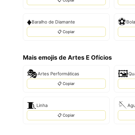
📋 Copiar
♦
⚽
Baralho de Diamante
Bola
📋 Copiar
Mais emojis de Artes E Ofícios
🎭
🖼️
Artes Performáticas
Qu
📋 Copiar
🧵
🪡
Linha
Agu
📋 Copiar