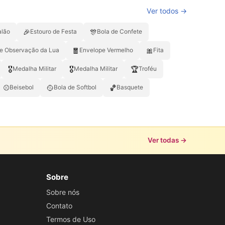
Ver todos →
🎉
🎊
alão
Estouro de Festa
Bola de Confete
🧧
🎀
de Observação da Lua
Envelope Vermelho
Fita
🎖️
🎖
🏆
Medalha Militar
Medalha Militar
Troféu
⚾
🥎
🏀
Beisebol
Bola de Softbol
Basquete
Ver todas →
Sobre
Sobre nós
Contato
Termos de Uso