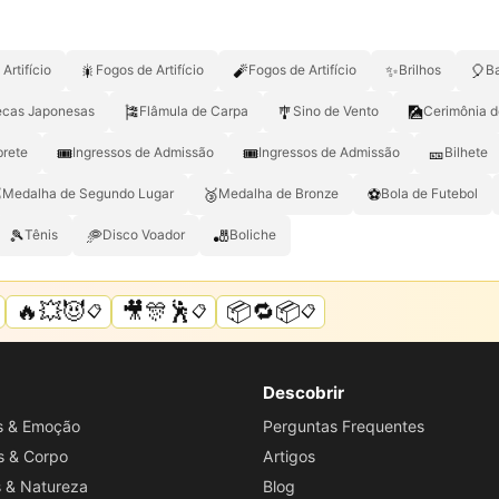
🎇
🧨
✨
🎈
Artifício
Fogos de Artifício
Fogos de Artifício
Brilhos
B
🎏
🎐
🎑
cas Japonesas
Flâmula de Carpa
Sino de Vento
Cerimônia 
🎟️
🎟
🎫
brete
Ingressos de Admissão
Ingressos de Admissão
Bilhete

🥉
⚽
Medalha de Segundo Lugar
Medalha de Bronze
Bola de Futebol
🎾
🥏
🎳
Tênis
Disco Voador
Boliche
🔥💥😈
🎥🎊🕺
📦🔁📦
📋
📋
📋
Descobrir
os & Emoção
Perguntas Frequentes
s & Corpo
Artigos
s & Natureza
Blog