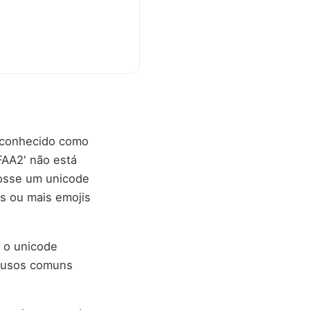
é conhecido como
1FAA2' não está
fosse um unicode
is ou mais emojis
 o unicode
r usos comuns