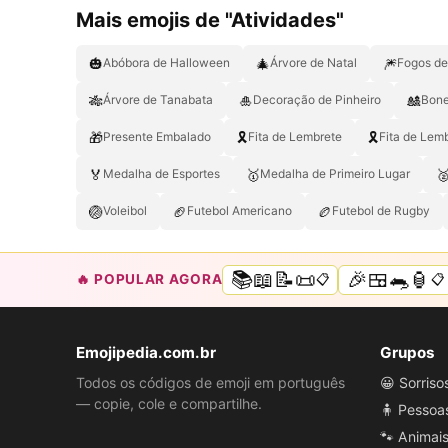
Mais emojis de "Atividades"
🎃
🎄
🎆
Abóbora de Halloween
Árvore de Natal
Fogos de 
🎋
🎍
🎎
Árvore de Tanabata
Decoração de Pinheiro
Bone
🎁
🎗️
🎗
Presente Embalado
Fita de Lembrete
Fita de Lem
🏅
🥇

Medalha de Esportes
Medalha de Primeiro Lugar
🏐
🏈
🏉
Voleibol
Futebol Americano
Futebol de Rugby
📚📖📝📜
🎉🍱🐀🏮
🔥 POPULAR AGORA
📋
📋
Emojipedia.com.br
Grupos
Todos os códigos de emoji em português
😀 Sorris
— copie, cole e compartilhe.
🧍 Pessoa
🐾 Animai