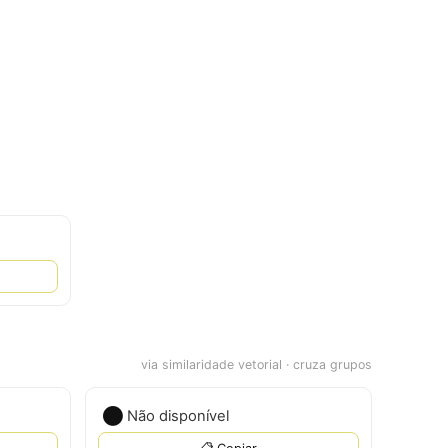
via similaridade vetorial · cruza grupos
⏺️
Não disponível