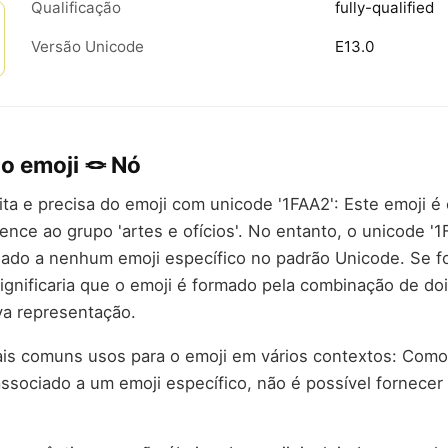
Qualificação
fully-qualified
Versão Unicode
E13.0
o emoji 🪢 Nó
rita e precisa do emoji com unicode '1FAA2': Este emoji 
tence ao grupo 'artes e ofícios'. No entanto, o unicode '
iado a nenhum emoji específico no padrão Unicode. Se 
ignificaria que o emoji é formado pela combinação de do
va representação.
ais comuns usos para o emoji em vários contextos: Como
associado a um emoji específico, não é possível fornece