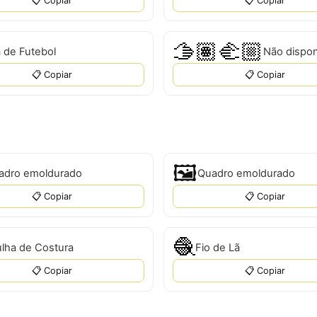
📋 Copiar
📋 Copiar
🫱🏽‍🫲🏼
 de Futebol
Não dispon
📋 Copiar
📋 Copiar
🖼
adro emoldurado
Quadro emoldurado
📋 Copiar
📋 Copiar
🧶
lha de Costura
Fio de Lã
📋 Copiar
📋 Copiar