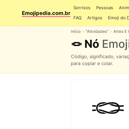
Sorrisos
Pessoas
Anim
Emojipedia.com.br
FAQ
Artigos
Emoji do 
Início
"Atividades"
Artes E 
🪢 Nó
Emoj
Código, significado, vari
para copiar e colar.
🪢