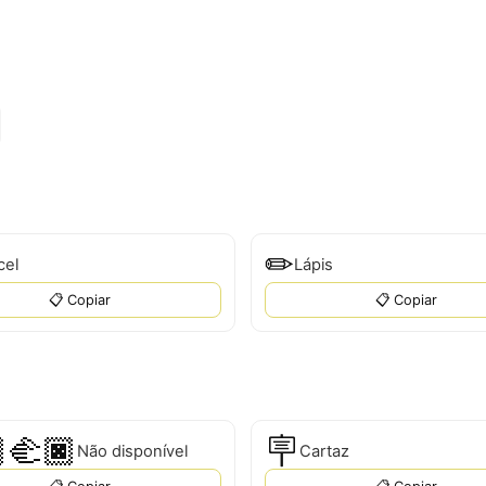
✏
cel
Lápis
📋 Copiar
📋 Copiar
‍🫲🏿
🪧
Não disponível
Cartaz