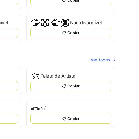
📋 Copiar
🫱🏼‍🫲🏿
ível
Não disponível
📋 Copiar
Ver todos →
🎨
Paleta de Artista
📋 Copiar
🪢
Nó
📋 Copiar