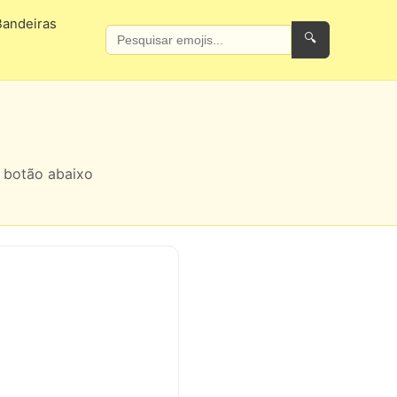
Bandeiras
🔍
o botão abaixo