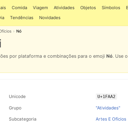
ais
Comida
Viagem
Atividades
Objetos
Símbolos
Dia
Tendências
Novidades
Ofícios
Nó
i
ações por plataforma e combinações para o emoji
Nó
. Use 
Unicode
U+1FAA2
Grupo
"Atividades"
Subcategoria
Artes E Ofícios