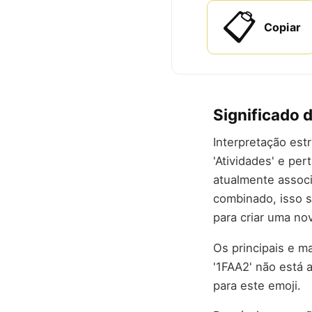
📋
Copiar
Significado d
Interpretação est
'Atividades' e per
atualmente assoc
combinado, isso s
para criar uma no
Os principais e m
'1FAA2' não está 
para este emoji.