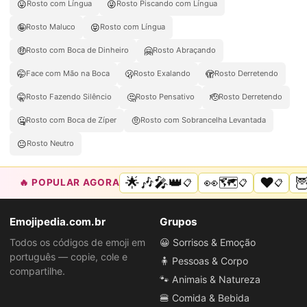
😛
😜
Rosto com Língua
Rosto Piscando com Língua
🤪
😝
Rosto Maluco
Rosto com Língua
🤑
🤗
Rosto com Boca de Dinheiro
Rosto Abraçando
🤭
🫢
🫣
Face com Mão na Boca
Rosto Exalando
Rosto Derretendo
🤫
🤔
🫡
Rosto Fazendo Silêncio
Rosto Pensativo
Rosto Derretendo
🤐
🤨
Rosto com Boca de Zíper
Rosto com Sobrancelha Levantada
😐
Rosto Neutro
🌟🎶🎤👑
👀🗺️
❤️

🔥 POPULAR AGORA
📋
📋
📋
Emojipedia.com.br
Grupos
Todos os códigos de emoji em
😀 Sorrisos & Emoção
português — copie, cole e
🧍 Pessoas & Corpo
compartilhe.
🐾 Animais & Natureza
🍔 Comida & Bebida