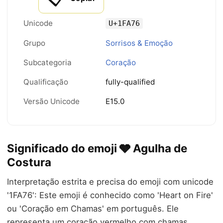
Unicode
U+1FA76
Grupo
Sorrisos & Emoção
Subcategoria
Coração
Qualificação
fully-qualified
Versão Unicode
E15.0
Significado do emoji 🩶 Agulha de
Costura
Interpretação estrita e precisa do emoji com unicode
'1FA76': Este emoji é conhecido como 'Heart on Fire'
ou 'Coração em Chamas' em português. Ele
representa um coração vermelho com chamas