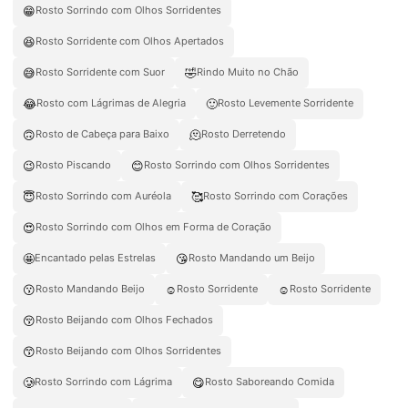
😁
Rosto Sorrindo com Olhos Sorridentes
😆
Rosto Sorridente com Olhos Apertados
😅
🤣
Rosto Sorridente com Suor
Rindo Muito no Chão
😂
🙂
Rosto com Lágrimas de Alegria
Rosto Levemente Sorridente
🙃
🫠
Rosto de Cabeça para Baixo
Rosto Derretendo
😉
😊
Rosto Piscando
Rosto Sorrindo com Olhos Sorridentes
😇
🥰
Rosto Sorrindo com Auréola
Rosto Sorrindo com Corações
😍
Rosto Sorrindo com Olhos em Forma de Coração
🤩
😘
Encantado pelas Estrelas
Rosto Mandando um Beijo
😗
☺️
☺
Rosto Mandando Beijo
Rosto Sorridente
Rosto Sorridente
😚
Rosto Beijando com Olhos Fechados
😙
Rosto Beijando com Olhos Sorridentes
🥲
😋
Rosto Sorrindo com Lágrima
Rosto Saboreando Comida