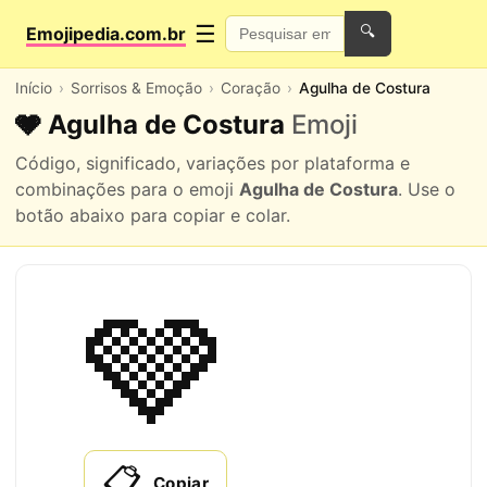
☰
Emojipedia.com.br
🔍
Início
Sorrisos & Emoção
Coração
Agulha de Costura
🩶 Agulha de Costura
Emoji
Código, significado, variações por plataforma e
combinações para o emoji
Agulha de Costura
. Use o
botão abaixo para copiar e colar.
🩶
📋
Copiar