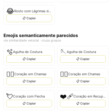
😂
Rosto com Lágrimas de Alegria
📋 Copiar
Emojis semanticamente parecidos
via similaridade vetorial · cruza grupos
🫧
🪡
Agulha de Costura
Agulha de Costura
📋 Copiar
📋 Copiar
❤️‍🔥
❤‍🔥
Coração em Chamas
Coração em Chamas
📋 Copiar
📋 Copiar
💘
❤‍🩹
Coração com Flecha
Coração em Recuperação
📋 Copiar
📋 Copiar