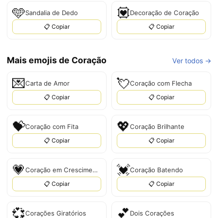
🩵
💟
Sandalia de Dedo
Decoração de Coração
📋 Copiar
📋 Copiar
Mais emojis de Coração
Ver todos →
💌
💘
Carta de Amor
Coração com Flecha
📋 Copiar
📋 Copiar
💝
💖
Coração com Fita
Coração Brilhante
📋 Copiar
📋 Copiar
💗
💓
Coração em Crescimento
Coração Batendo
📋 Copiar
📋 Copiar
💞
💕
Corações Giratórios
Dois Corações