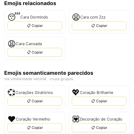
Emojis relacionados
😴
😫
Cara Dormindo
Cara com Zzz
📋 Copiar
📋 Copiar
😩
Cara Cansada
📋 Copiar
Emojis semanticamente parecidos
via similaridade vetorial · cruza grupos
💞
💖
Corações Giratórios
Coração Brilhante
📋 Copiar
📋 Copiar
❤️
💟
Coração Vermelho
Decoração de Coração
📋 Copiar
📋 Copiar