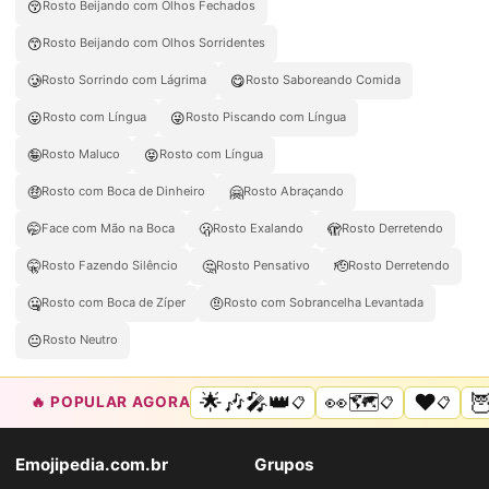
😚
Rosto Beijando com Olhos Fechados
😙
Rosto Beijando com Olhos Sorridentes
🥲
😋
Rosto Sorrindo com Lágrima
Rosto Saboreando Comida
😛
😜
Rosto com Língua
Rosto Piscando com Língua
🤪
😝
Rosto Maluco
Rosto com Língua
🤑
🤗
Rosto com Boca de Dinheiro
Rosto Abraçando
🤭
🫢
🫣
Face com Mão na Boca
Rosto Exalando
Rosto Derretendo
🤫
🤔
🫡
Rosto Fazendo Silêncio
Rosto Pensativo
Rosto Derretendo
🤐
🤨
Rosto com Boca de Zíper
Rosto com Sobrancelha Levantada
😐
Rosto Neutro
🌟🎶🎤👑
👀🗺️
❤️

🔥 POPULAR AGORA
📋
📋
📋
Emojipedia.com.br
Grupos