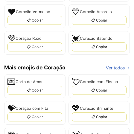
❤
💛
Coração Vermelho
Coração Amarelo
📋 Copiar
📋 Copiar
💜
💓
Coração Roxo
Coração Batendo
📋 Copiar
📋 Copiar
Mais emojis de Coração
Ver todos →
💌
💘
Carta de Amor
Coração com Flecha
📋 Copiar
📋 Copiar
💝
💖
Coração com Fita
Coração Brilhante
📋 Copiar
📋 Copiar