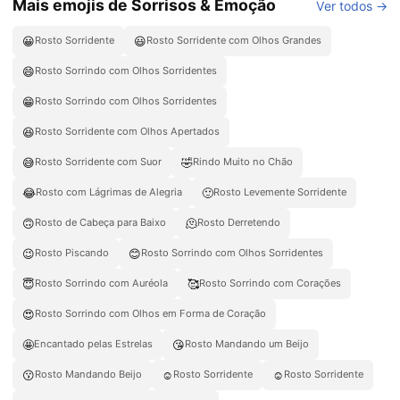
Mais emojis de Sorrisos & Emoção
Ver todos →
😀
😃
Rosto Sorridente
Rosto Sorridente com Olhos Grandes
😄
Rosto Sorrindo com Olhos Sorridentes
😁
Rosto Sorrindo com Olhos Sorridentes
😆
Rosto Sorridente com Olhos Apertados
😅
🤣
Rosto Sorridente com Suor
Rindo Muito no Chão
😂
🙂
Rosto com Lágrimas de Alegria
Rosto Levemente Sorridente
🙃
🫠
Rosto de Cabeça para Baixo
Rosto Derretendo
😉
😊
Rosto Piscando
Rosto Sorrindo com Olhos Sorridentes
😇
🥰
Rosto Sorrindo com Auréola
Rosto Sorrindo com Corações
😍
Rosto Sorrindo com Olhos em Forma de Coração
🤩
😘
Encantado pelas Estrelas
Rosto Mandando um Beijo
😗
☺️
☺
Rosto Mandando Beijo
Rosto Sorridente
Rosto Sorridente