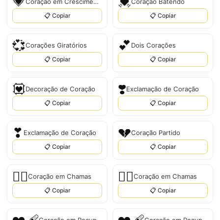
💗
💓
Coração em Crescimento
Coração Batendo
📋 Copiar
📋 Copiar
💞
💕
Corações Giratórios
Dois Corações
📋 Copiar
📋 Copiar
💟
❣️
Decoração de Coração
Exclamação de Coração
📋 Copiar
📋 Copiar
❣
💔
Exclamação de Coração
Coração Partido
📋 Copiar
📋 Copiar
❤️‍🔥
❤‍🔥
Coração em Chamas
Coração em Chamas
📋 Copiar
📋 Copiar