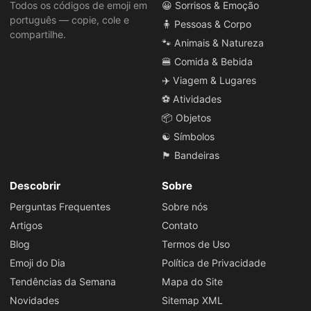
Todos os códigos de emoji em
😀 Sorrisos & Emoção
português — copie, cole e
🧍 Pessoas & Corpo
compartilhe.
🐾 Animais & Natureza
🍔 Comida & Bebida
✈️ Viagem & Lugares
⚽ Atividades
📦 Objetos
☯️ Símbolos
🏴 Bandeiras
Descobrir
Sobre
Perguntas Frequentes
Sobre nós
Artigos
Contato
Blog
Termos de Uso
Emoji do Dia
Política de Privacidade
Tendências da Semana
Mapa do Site
Novidades
Sitemap XML