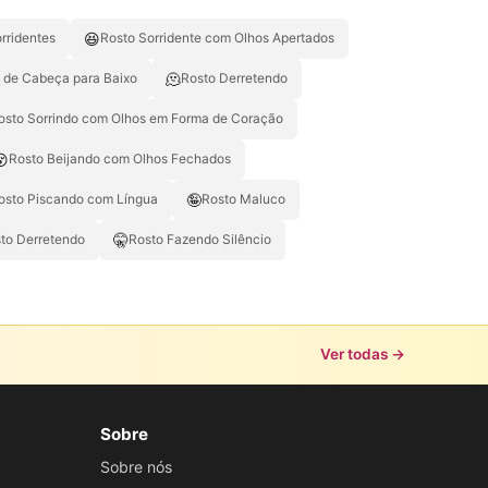
😆
rridentes
Rosto Sorridente com Olhos Apertados
🫠
 de Cabeça para Baixo
Rosto Derretendo
osto Sorrindo com Olhos em Forma de Coração
😚
Rosto Beijando com Olhos Fechados
🤪
osto Piscando com Língua
Rosto Maluco
🤫
to Derretendo
Rosto Fazendo Silêncio
Ver todas →
Sobre
Sobre nós