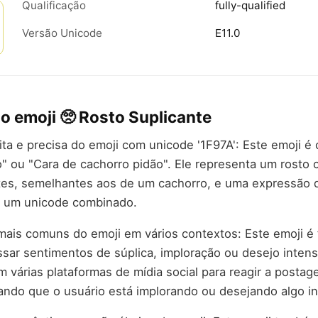
Qualificação
fully-qualified
Versão Unicode
E11.0
do emoji 🥺 Rosto Suplicante
rita e precisa do emoji com unicode '1F97A': Este emoji 
" ou "Cara de cachorro pidão". Ele representa um rosto
tes, semelhantes aos de um cachorro, e uma expressão d
é um unicode combinado.
mais comuns do emoji em vários contextos: Este emoji 
sar sentimentos de súplica, imploração ou desejo intenso
 várias plataformas de mídia social para reagir a postag
ando que o usuário está implorando ou desejando algo i