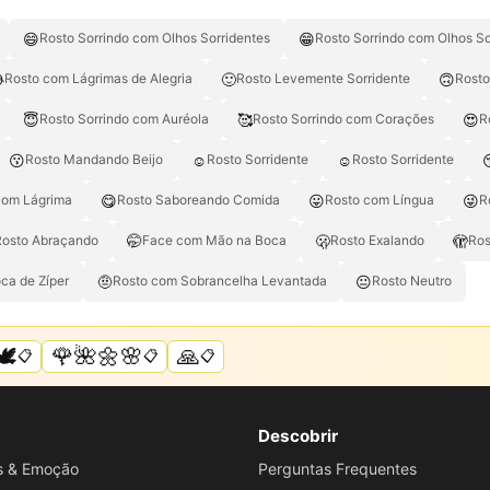
😄
😁
Rosto Sorrindo com Olhos Sorridentes
Rosto Sorrindo com Olhos So

🙂
🙃
Rosto com Lágrimas de Alegria
Rosto Levemente Sorridente
Rosto
😇
🥰
😍
Rosto Sorrindo com Auréola
Rosto Sorrindo com Corações
R
😗
☺️
☺
Rosto Mandando Beijo
Rosto Sorridente
Rosto Sorridente
😋
😛
😜
com Lágrima
Rosto Saboreando Comida
Rosto com Língua
R
🤭
🫢
🫣
Rosto Abraçando
Face com Mão na Boca
Rosto Exalando
Ros
🤨
😐
ca de Zíper
Rosto com Sobrancelha Levantada
Rosto Neutro
️
🌹🌺🌼🌸
🙏
📋
📋
📋
Descobrir
os & Emoção
Perguntas Frequentes