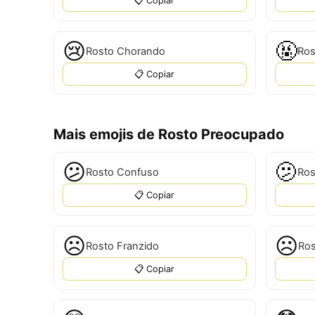
📋 Copiar
😢
🤬
Rosto Chorando
Ros
📋 Copiar
Mais emojis de Rosto Preocupado
😕
🫤
Rosto Confuso
Ros
📋 Copiar
☹️
☹
Rosto Franzido
Ros
📋 Copiar