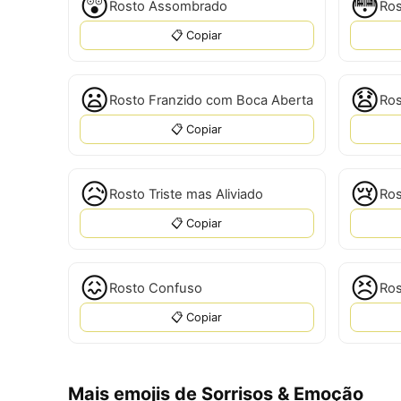
😲
😳
Rosto Assombrado
Ros
📋 Copiar
😦
😧
Rosto Franzido com Boca Aberta
Ros
📋 Copiar
😥
😢
Rosto Triste mas Aliviado
Ros
📋 Copiar
😖
😣
Rosto Confuso
Ros
📋 Copiar
Mais emojis de Sorrisos & Emoção