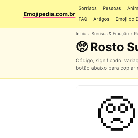
Sorrisos
Pessoas
Anim
Emojipedia.com.br
FAQ
Artigos
Emoji do 
Início
Sorrisos & Emoção
R
🥺 Rosto S
Código, significado, vari
botão abaixo para copiar e
🥺