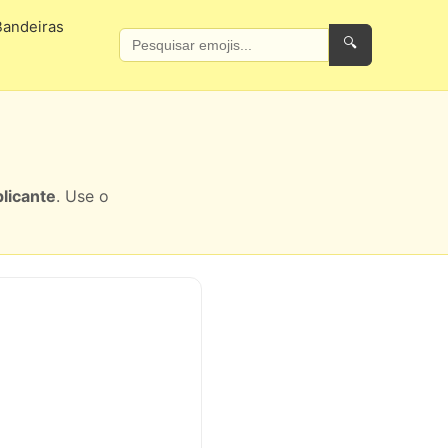
Bandeiras
🔍
licante
. Use o