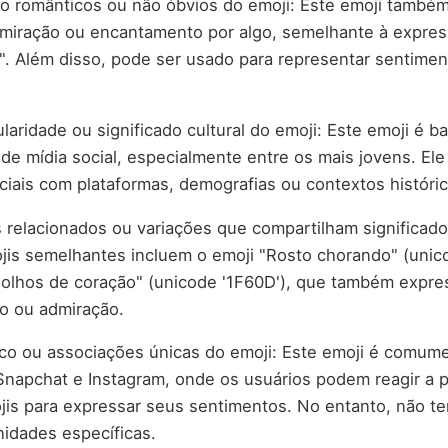
ão românticos ou não óbvios do emoji: Este emoji també
dmiração ou encantamento por algo, semelhante à expres
". Além disso, pode ser usado para representar sentimen
laridade ou significado cultural do emoji: Este emoji é b
 de mídia social, especialmente entre os mais jovens. El
iais com plataformas, demografias ou contextos históric
relacionados ou variações que compartilham significad
is semelhantes incluem o emoji "Rosto chorando" (unico
 olhos de coração" (unicode '1F60D'), que também expr
o ou admiração.
ico ou associações únicas do emoji: Este emoji é comu
Snapchat e Instagram, onde os usuários podem reagir a 
jis para expressar seus sentimentos. No entanto, não t
idades específicas.