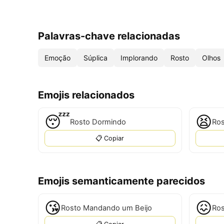
Palavras-chave relacionadas
Emoção
Súplica
Implorando
Rosto
Olhos
Emojis relacionados
😴
😫
Rosto Dormindo
Ros
📋 Copiar
Emojis semanticamente parecidos
😘
😖
Rosto Mandando um Beijo
Ros