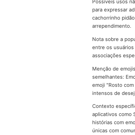
Possíveis usos n
para expressar a
cachorrinho pidão
arrependimento.
Nota sobre a popu
entre os usuários
associações espec
Menção de emojis 
semelhantes: Emoj
emoji "Rosto com
intensos de desej
Contexto específ
aplicativos como 
histórias com emo
únicas com comun