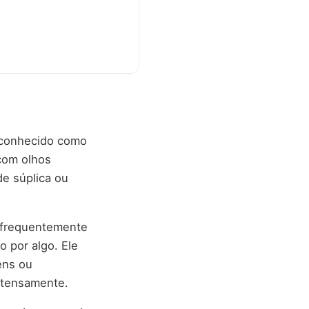
é conhecido como
 com olhos
e súplica ou
é frequentemente
 por algo. Ele
ens ou
ntensamente.