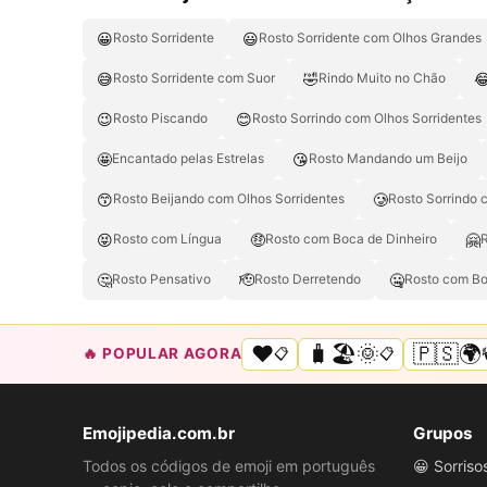
😀
😃
Rosto Sorridente
Rosto Sorridente com Olhos Grandes
😅
🤣

Rosto Sorridente com Suor
Rindo Muito no Chão
😉
😊
Rosto Piscando
Rosto Sorrindo com Olhos Sorridentes
🤩
😘
Encantado pelas Estrelas
Rosto Mandando um Beijo
😙
🥲
Rosto Beijando com Olhos Sorridentes
Rosto Sorrindo 
😝
🤑
🤗
Rosto com Língua
Rosto com Boca de Dinheiro
🤔
🫡
🤐
Rosto Pensativo
Rosto Derretendo
Rosto com Bo
❤️
🧳🏖️🌞
🇵🇸🌍
🔥 POPULAR AGORA
📋
📋
Emojipedia.com.br
Grupos
Todos os códigos de emoji em português
😀 Sorris