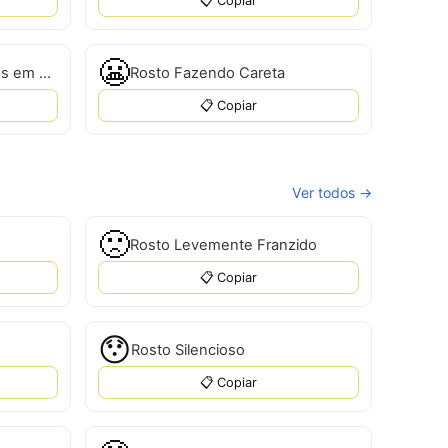
📋 Copiar
😬
Rosto Sorrindo com Olhos em Forma de Coração
Rosto Fazendo Careta
📋 Copiar
Ver todos →
🙁
Rosto Levemente Franzido
📋 Copiar
😯
Rosto Silencioso
📋 Copiar