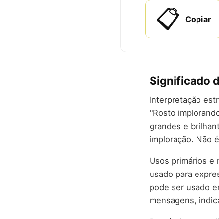
📋
Copiar
Significado 
Interpretação est
"Rosto implorando
grandes e brilhan
imploração. Não 
Usos primários e 
usado para expres
pode ser usado em
mensagens, indic