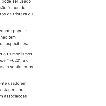
m pode ser usado
são "olhos de
tos de tristeza ou
astante popular
e não tem
os específicos.
os ou simbolismos
de '1F622') e o
essam sentimentos
mente usado em
postagens ou
em associações