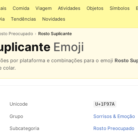
ais
Comida
Viagem
Atividades
Objetos
Símbolos
Dia
Tendências
Novidades
osto Preocupado
Rosto Suplicante
uplicante
Emoji
ações por plataforma e combinações para o emoji
Rosto Sup
 colar.
Unicode
U+1F97A
Grupo
Sorrisos & Emoção
Subcategoria
Rosto Preocupado