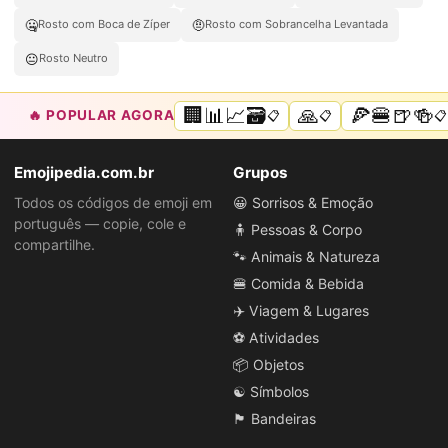
🤐
🤨
Rosto com Boca de Zíper
Rosto com Sobrancelha Levantada
😐
Rosto Neutro
🏢📊📈🗃️
🙏
🍕🍔🍺🍻
🔥 POPULAR AGORA
📋
📋
📋
Emojipedia.com.br
Grupos
Todos os códigos de emoji em
😀 Sorrisos & Emoção
português — copie, cole e
🧍 Pessoas & Corpo
compartilhe.
🐾 Animais & Natureza
🍔 Comida & Bebida
✈️ Viagem & Lugares
⚽ Atividades
📦 Objetos
☯️ Símbolos
🏴 Bandeiras