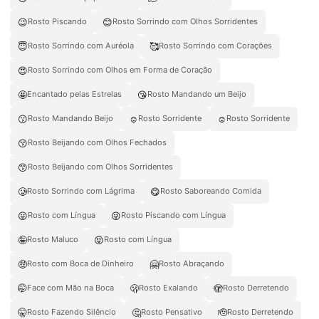
😉
😊
Rosto Piscando
Rosto Sorrindo com Olhos Sorridentes
😇
🥰
Rosto Sorrindo com Auréola
Rosto Sorrindo com Corações
😍
Rosto Sorrindo com Olhos em Forma de Coração
🤩
😘
Encantado pelas Estrelas
Rosto Mandando um Beijo
😗
☺️
☺
Rosto Mandando Beijo
Rosto Sorridente
Rosto Sorridente
😚
Rosto Beijando com Olhos Fechados
😙
Rosto Beijando com Olhos Sorridentes
🥲
😋
Rosto Sorrindo com Lágrima
Rosto Saboreando Comida
😛
😜
Rosto com Língua
Rosto Piscando com Língua
🤪
😝
Rosto Maluco
Rosto com Língua
🤑
🤗
Rosto com Boca de Dinheiro
Rosto Abraçando
🤭
🫢
🫣
Face com Mão na Boca
Rosto Exalando
Rosto Derretendo
🤫
🤔
🫡
Rosto Fazendo Silêncio
Rosto Pensativo
Rosto Derretendo