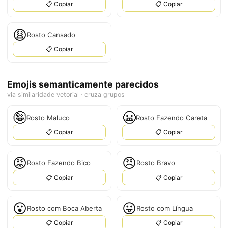
📋 Copiar
📋 Copiar
😩
Rosto Cansado
📋 Copiar
Emojis semanticamente parecidos
via similaridade vetorial · cruza grupos
🤪
😬
Rosto Maluco
Rosto Fazendo Careta
📋 Copiar
📋 Copiar
😡
😠
Rosto Fazendo Bico
Rosto Bravo
📋 Copiar
📋 Copiar
😮
😛
Rosto com Boca Aberta
Rosto com Língua
📋 Copiar
📋 Copiar