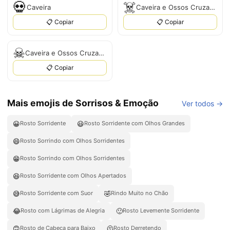
💀
☠️
Caveira
Caveira e Ossos Cruzados
📋 Copiar
📋 Copiar
☠
Caveira e Ossos Cruzados
📋 Copiar
Mais emojis de Sorrisos & Emoção
Ver todos →
😀
😃
Rosto Sorridente
Rosto Sorridente com Olhos Grandes
😄
Rosto Sorrindo com Olhos Sorridentes
😁
Rosto Sorrindo com Olhos Sorridentes
😆
Rosto Sorridente com Olhos Apertados
😅
🤣
Rosto Sorridente com Suor
Rindo Muito no Chão
😂
🙂
Rosto com Lágrimas de Alegria
Rosto Levemente Sorridente
🙃
🫠
Rosto de Cabeça para Baixo
Rosto Derretendo