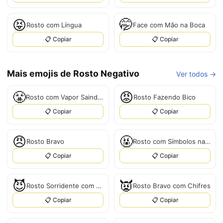
😝
🤭
Rosto com Língua
Face com Mão na Boca
📋 Copiar
📋 Copiar
Mais emojis de Rosto Negativo
Ver todos →
😤
😡
Rosto com Vapor Saindo do Nariz
Rosto Fazendo Bico
📋 Copiar
📋 Copiar
😠
🤬
Rosto Bravo
Rosto com Símbolos na Boca
📋 Copiar
📋 Copiar
😈
👿
Rosto Sorridente com Chifres
Rosto Bravo com Chifres
📋 Copiar
📋 Copiar