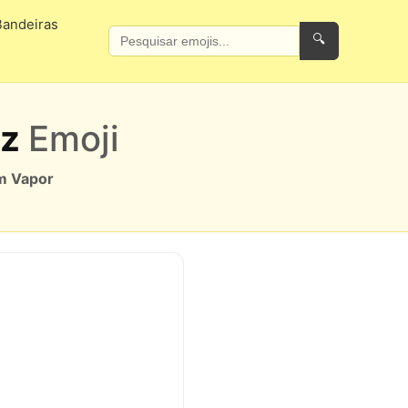
Bandeiras
🔍
iz
Emoji
m Vapor