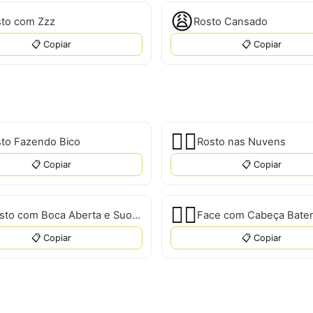
😩
to com Zzz
Rosto Cansado
📋 Copiar
📋 Copiar
😶‍🌫️
to Fazendo Bico
Rosto nas Nuvens
📋 Copiar
📋 Copiar
🙂‍↔️
Rosto com Boca Aberta e Suor Frio
Face com Cabeça Bate
📋 Copiar
📋 Copiar