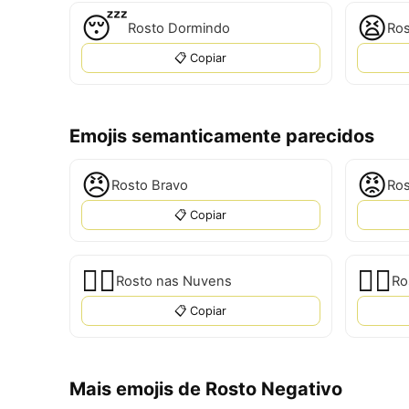
😴
😫
Rosto Dormindo
Ros
📋 Copiar
Emojis semanticamente parecidos
😠
😡
Rosto Bravo
Ros
📋 Copiar
😶‍🌫
😮‍💨
Rosto nas Nuvens
📋 Copiar
Mais emojis de Rosto Negativo