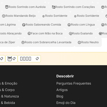
😇
🥰
😍
Rosto Sorrindo com Auréola
Rosto Sorrindo com Corações
R
😗
☺️
☺
Rosto Mandando Beijo
Rosto Sorridente
Rosto Sorridente
😋
😛
😜
com Lágrima
Rosto Saboreando Comida
Rosto com Língua
R
🤭
🫢
🫣
Rosto Abraçando
Face com Mão na Boca
Rosto Exalando
Ros
🤨
😐
ca de Zíper
Rosto com Sobrancelha Levantada
Rosto Neutro
️
🦉
🏳️‍🌈🌈💜
📋
📋
📋
Descobrir
os & Emoção
Perguntas Frequentes
s & Corpo
Artigos
s & Natureza
Blog
 & Bebida
Emoji do Dia