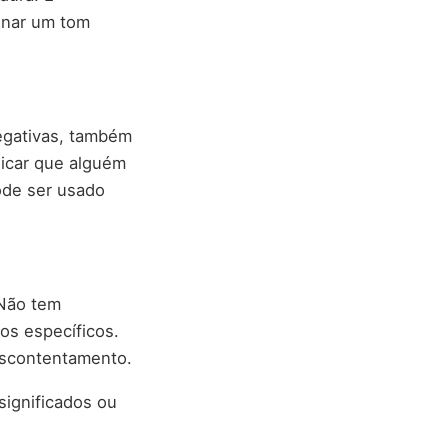
onar um tom
egativas, também
dicar que alguém
ode ser usado
 Não tem
os específicos.
escontentamento.
significados ou