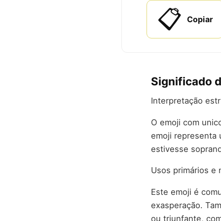
📋
Copiar
Significado 
Interpretação est
O emoji com unico
emoji representa 
estivesse sopran
Usos primários e 
Este emoji é com
exasperação. Tamb
ou triunfante, co