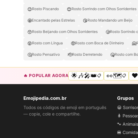
😉
😊
Rosto Piscando
Rosto Sorrindo com Olhos Sorridentes
🤩
😘
Encantado pelas Estrelas
Rosto Mandando um Beijo
😙
🥲
Rosto Beijando com Olhos Sorridentes
Rosto Sorrindo 
😝
🤑
🤗
Rosto com Língua
Rosto com Boca de Dinheiro
🤔
🫡
🤐
Rosto Pensativo
Rosto Derretendo
Rosto com Bo
🌟🎶🎤👑
👀🗺️
❤
🔥 POPULAR AGORA
📋
📋
Emojipedia.com.br
Grupos
Todos os códigos de emoji em português
😀 Sorris
— copie, cole e compartilhe.
🧍 Pessoa
🐾 Animai
🍔 Comida