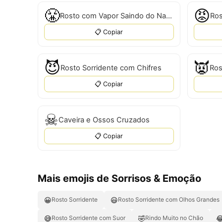
😤
😡
Rosto com Vapor Saindo do Nariz
Ros
📋 Copiar
😈
👿
Rosto Sorridente com Chifres
Ros
📋 Copiar
☠
Caveira e Ossos Cruzados
📋 Copiar
Mais emojis de Sorrisos & Emoção
😀
😃
Rosto Sorridente
Rosto Sorridente com Olhos Grandes
😅
🤣

Rosto Sorridente com Suor
Rindo Muito no Chão