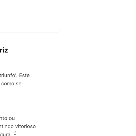
riz
iunfo'. Este
, como se
nto ou
tindo vitorioso
dura. É