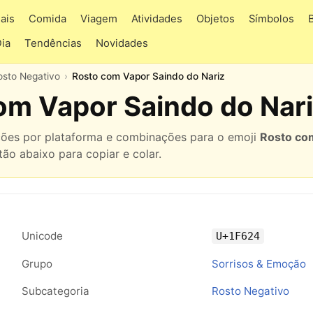
ais
Comida
Viagem
Atividades
Objetos
Símbolos
Dia
Tendências
Novidades
osto Negativo
Rosto com Vapor Saindo do Nariz
om Vapor Saindo do Nar
ações por plataforma e combinações para o emoji
Rosto co
tão abaixo para copiar e colar.
Unicode
U+1F624
Grupo
Sorrisos & Emoção
Subcategoria
Rosto Negativo