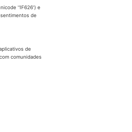
unicode '1F626') e
 sentimentos de
plicativos de
s com comunidades