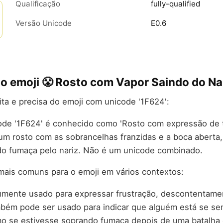
Qualificação
fully-qualified
Versão Unicode
E0.6
do emoji 😤 Rosto com Vapor Saindo do Na
rita e precisa do emoji com unicode '1F624':
de '1F624' é conhecido como 'Rosto com expressão de tr
um rosto com as sobrancelhas franzidas e a boca aberta
do fumaça pelo nariz. Não é um unicode combinado.
mais comuns para o emoji em vários contextos:
umente usado para expressar frustração, descontentame
ém pode ser usado para indicar que alguém está se sen
mo se estivesse soprando fumaça depois de uma batalha 