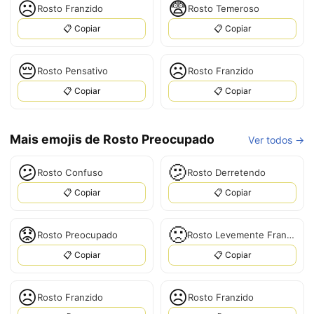
☹
😨
Rosto Franzido
Rosto Temeroso
📋 Copiar
📋 Copiar
😔
☹️
Rosto Pensativo
Rosto Franzido
📋 Copiar
📋 Copiar
Mais emojis de Rosto Preocupado
Ver todos →
😕
🫤
Rosto Confuso
Rosto Derretendo
📋 Copiar
📋 Copiar
😟
🙁
Rosto Preocupado
Rosto Levemente Franzido
📋 Copiar
📋 Copiar
☹️
☹
Rosto Franzido
Rosto Franzido