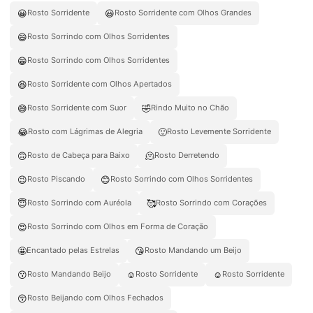
😀
😃
Rosto Sorridente
Rosto Sorridente com Olhos Grandes
😄
Rosto Sorrindo com Olhos Sorridentes
😁
Rosto Sorrindo com Olhos Sorridentes
😆
Rosto Sorridente com Olhos Apertados
😅
🤣
Rosto Sorridente com Suor
Rindo Muito no Chão
😂
🙂
Rosto com Lágrimas de Alegria
Rosto Levemente Sorridente
🙃
🫠
Rosto de Cabeça para Baixo
Rosto Derretendo
😉
😊
Rosto Piscando
Rosto Sorrindo com Olhos Sorridentes
😇
🥰
Rosto Sorrindo com Auréola
Rosto Sorrindo com Corações
😍
Rosto Sorrindo com Olhos em Forma de Coração
🤩
😘
Encantado pelas Estrelas
Rosto Mandando um Beijo
😗
☺️
☺
Rosto Mandando Beijo
Rosto Sorridente
Rosto Sorridente
😚
Rosto Beijando com Olhos Fechados