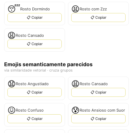
😴
😫
Rosto Dormindo
Rosto com Zzz
📋 Copiar
📋 Copiar
😩
Rosto Cansado
📋 Copiar
Emojis semanticamente parecidos
via similaridade vetorial · cruza grupos
😧
😩
Rosto Angustiado
Rosto Cansado
📋 Copiar
📋 Copiar
😖
😰
Rosto Confuso
Rosto Ansioso com Suor
📋 Copiar
📋 Copiar