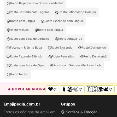
😙
Rosto Beijando com Olhos Sorridentes
🥲
😋
Rosto Sorrindo com Lágrima
Rosto Saboreando Comida
😛
😜
Rosto com Língua
Rosto Piscando com Língua
🤪
😝
Rosto Maluco
Rosto com Língua
🤑
🤗
Rosto com Boca de Dinheiro
Rosto Abraçando
🤭
🫢
🫣
Face com Mão na Boca
Rosto Exalando
Rosto Derretendo
🤫
🤔
🫡
Rosto Fazendo Silêncio
Rosto Pensativo
Rosto Derretendo
🤐
🤨
Rosto com Boca de Zíper
Rosto com Sobrancelha Levantada
😐
Rosto Neutro
❤️
🧳🏖️🌞
🇵🇸🌍🕊️
🔥 POPULAR AGORA
📋
📋
📋
Emojipedia.com.br
Grupos
Todos os códigos de emoji em
😀 Sorrisos & Emoção