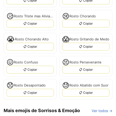
📋 Copiar
📋 Copiar
😥
😢
Rosto Triste mas Aliviado
Rosto Chorando
📋 Copiar
📋 Copiar
😭
😱
Rosto Chorando Alto
Rosto Gritando de Medo
📋 Copiar
📋 Copiar
😖
😣
Rosto Confuso
Rosto Perseverante
📋 Copiar
📋 Copiar
😞
😓
Rosto Desapontado
Rosto Abatido com Suor
📋 Copiar
📋 Copiar
Mais emojis de Sorrisos & Emoção
Ver todos →