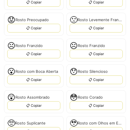
📋 Copiar
📋 Copiar
😟
🙁
Rosto Preocupado
Rosto Levemente Franzido
📋 Copiar
📋 Copiar
☹️
☹
Rosto Franzido
Rosto Franzido
📋 Copiar
📋 Copiar
😮
😯
Rosto com Boca Aberta
Rosto Silencioso
📋 Copiar
📋 Copiar
😲
😳
Rosto Assombrado
Rosto Corado
📋 Copiar
📋 Copiar
🥺
🥹
Rosto Suplicante
Rosto com Olhos em Espiral