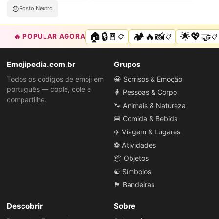
😐
Rosto Neutro
🏠🔒🚪
🏕️🔥📸
🌟💖🤝
🔥 POPULAR AGORA
📋
📋
📋
Emojipedia.com.br
Grupos
Todos os códigos de emoji em
😀 Sorrisos & Emoção
português — copie, cole e
🧍 Pessoas & Corpo
compartilhe.
🐾 Animais & Natureza
🍔 Comida & Bebida
✈️ Viagem & Lugares
⚽ Atividades
📦 Objetos
☯️ Símbolos
🏴 Bandeiras
Descobrir
Sobre