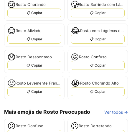
😢
🥲
Rosto Chorando
Rosto Sorrindo com Lágrima
📋 Copiar
📋 Copiar
😌
😂
Rosto Aliviado
Rosto com Lágrimas de Alegria
📋 Copiar
📋 Copiar
😞
😖
Rosto Desapontado
Rosto Confuso
📋 Copiar
📋 Copiar
🙁
😭
Rosto Levemente Franzido
Rosto Chorando Alto
📋 Copiar
📋 Copiar
Mais emojis de Rosto Preocupado
Ver todos →
😕
🫤
Rosto Confuso
Rosto Derretendo