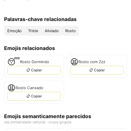
Palavras-chave relacionadas
Emoção
Triste
Aliviado
Rosto
Emojis relacionados
😴
😫
Rosto Dormindo
Rosto com Zzz
📋 Copiar
📋 Copiar
😩
Rosto Cansado
📋 Copiar
Emojis semanticamente parecidos
via similaridade vetorial · cruza grupos