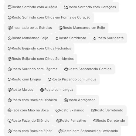
😇
🥰
Rosto Sorrindo com Auréola
Rosto Sorrindo com Corações
😍
Rosto Sorrindo com Olhos em Forma de Coração
🤩
😘
Encantado pelas Estrelas
Rosto Mandando um Beijo
😗
☺️
☺
Rosto Mandando Beijo
Rosto Sorridente
Rosto Sorridente
😚
Rosto Beijando com Olhos Fechados
😙
Rosto Beijando com Olhos Sorridentes
🥲
😋
Rosto Sorrindo com Lágrima
Rosto Saboreando Comida
😛
😜
Rosto com Língua
Rosto Piscando com Língua
🤪
😝
Rosto Maluco
Rosto com Língua
🤑
🤗
Rosto com Boca de Dinheiro
Rosto Abraçando
🤭
🫢
🫣
Face com Mão na Boca
Rosto Exalando
Rosto Derretendo
🤫
🤔
🫡
Rosto Fazendo Silêncio
Rosto Pensativo
Rosto Derretendo
🤐
🤨
Rosto com Boca de Zíper
Rosto com Sobrancelha Levantada