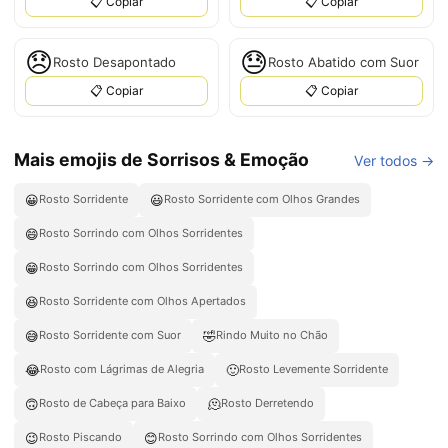
📋 Copiar
📋 Copiar
😞
😓
Rosto Desapontado
Rosto Abatido com Suor
📋 Copiar
📋 Copiar
Mais emojis de Sorrisos & Emoção
Ver todos →
😀
😃
Rosto Sorridente
Rosto Sorridente com Olhos Grandes
😄
Rosto Sorrindo com Olhos Sorridentes
😁
Rosto Sorrindo com Olhos Sorridentes
😆
Rosto Sorridente com Olhos Apertados
😅
🤣
Rosto Sorridente com Suor
Rindo Muito no Chão
😂
🙂
Rosto com Lágrimas de Alegria
Rosto Levemente Sorridente
🙃
🫠
Rosto de Cabeça para Baixo
Rosto Derretendo
😉
😊
Rosto Piscando
Rosto Sorrindo com Olhos Sorridentes