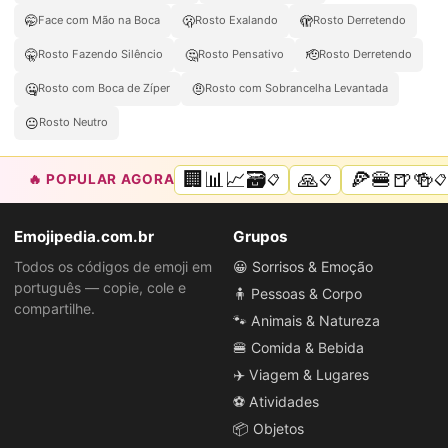
🤭
🫢
🫣
Face com Mão na Boca
Rosto Exalando
Rosto Derretendo
🤫
🤔
🫡
Rosto Fazendo Silêncio
Rosto Pensativo
Rosto Derretendo
🤐
🤨
Rosto com Boca de Zíper
Rosto com Sobrancelha Levantada
😐
Rosto Neutro
🏢📊📈🗃️
🙏
🍕🍔🍺🍻
🔥 POPULAR AGORA
📋
📋
📋
Emojipedia.com.br
Grupos
Todos os códigos de emoji em
😀 Sorrisos & Emoção
português — copie, cole e
🧍 Pessoas & Corpo
compartilhe.
🐾 Animais & Natureza
🍔 Comida & Bebida
✈️ Viagem & Lugares
⚽ Atividades
📦 Objetos