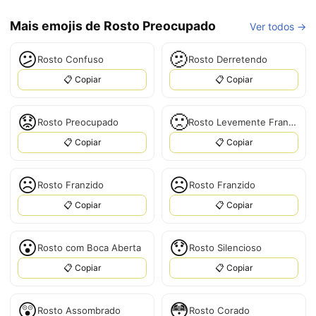
Mais emojis de Rosto Preocupado
Ver todos →
😕
🫤
Rosto Confuso
Rosto Derretendo
📋 Copiar
📋 Copiar
😟
🙁
Rosto Preocupado
Rosto Levemente Franzido
📋 Copiar
📋 Copiar
☹️
☹
Rosto Franzido
Rosto Franzido
📋 Copiar
📋 Copiar
😮
😯
Rosto com Boca Aberta
Rosto Silencioso
📋 Copiar
📋 Copiar
😲
😳
Rosto Assombrado
Rosto Corado