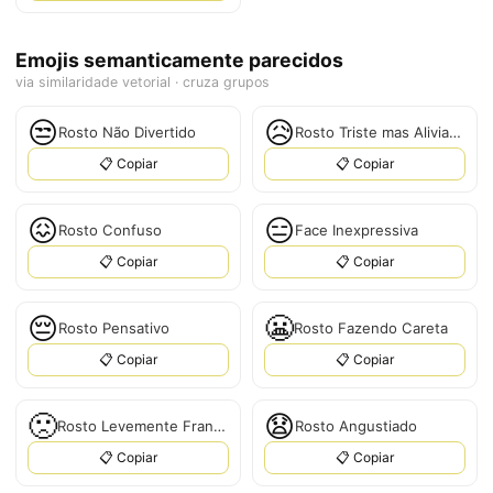
Emojis semanticamente parecidos
via similaridade vetorial · cruza grupos
😒
😥
Rosto Não Divertido
Rosto Triste mas Aliviado
📋 Copiar
📋 Copiar
😖
😑
Rosto Confuso
Face Inexpressiva
📋 Copiar
📋 Copiar
😔
😬
Rosto Pensativo
Rosto Fazendo Careta
📋 Copiar
📋 Copiar
🙁
😧
Rosto Levemente Franzido
Rosto Angustiado
📋 Copiar
📋 Copiar