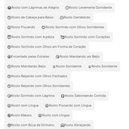
😂
🙂
Rosto com Lágrimas de Alegria
Rosto Levemente Sorridente
🙃
🫠
Rosto de Cabeça para Baixo
Rosto Derretendo
😉
😊
Rosto Piscando
Rosto Sorrindo com Olhos Sorridentes
😇
🥰
Rosto Sorrindo com Auréola
Rosto Sorrindo com Corações
😍
Rosto Sorrindo com Olhos em Forma de Coração
🤩
😘
Encantado pelas Estrelas
Rosto Mandando um Beijo
😗
☺️
☺
Rosto Mandando Beijo
Rosto Sorridente
Rosto Sorridente
😚
Rosto Beijando com Olhos Fechados
😙
Rosto Beijando com Olhos Sorridentes
🥲
😋
Rosto Sorrindo com Lágrima
Rosto Saboreando Comida
😛
😜
Rosto com Língua
Rosto Piscando com Língua
🤪
😝
Rosto Maluco
Rosto com Língua
🤑
🤗
Rosto com Boca de Dinheiro
Rosto Abraçando