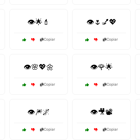
👁️🌟💄
👁️🌷💅💖
Copiar
Copiar
👁️🌸💖🌼
👁️🌹🌟
Copiar
Copiar
👁️🎆🌌
👁️🎥📽️
Copiar
Copiar