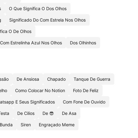
s
O Que Significa O Dos Olhos
g
Significado Do Com Estrela Nos Olhos
fica O De Olhos
Com Estrelinha Azul Nos Olhos
Dos Olhinhos
ssão
De Ansiosa
Chapado
Tanque De Guerra
elho
Como Colocar No Notion
Foto De Feliz
tsapp E Seus Significados
Com Fone De Ouvido
esta
De Cilios
De 😎
De Asa
 Bunda
Siren
Engraçado Meme