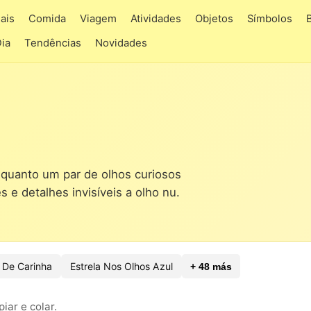
ais
Comida
Viagem
Atividades
Objetos
Símbolos
Dia
Tendências
Novidades
quanto um par de olhos curiosos
s e detalhes invisíveis a olho nu.
De Carinha
Estrela Nos Olhos Azul
+ 48 más
ar e colar.