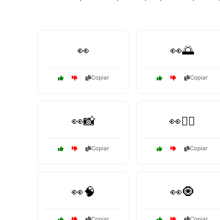
👀
👀🌅
Copiar
Copiar
👀📸
👀🕵️‍♂️
Copiar
Copiar
👀🧠
👀🧿
Copiar
Copiar