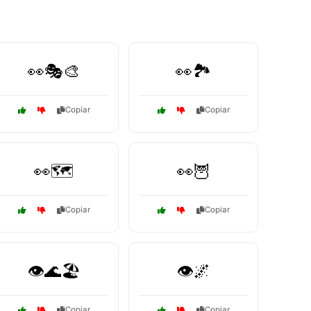
👀🎭🎨
👀🏞️
Copiar
Copiar
👀🗺️
👀🦉
Copiar
Copiar
👁️🌊🏖️
👁️🌌
Copiar
Copiar