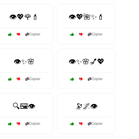
👁️💖🌹💄
👁️💖🌺✨💄
Copiar
Copiar
👁️✨🌸
👁️✨🌸💅💖
Copiar
Copiar
🔍🖼️👁️
🔭🌌👁️
Copiar
Copiar