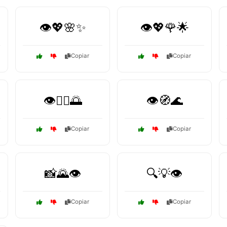
👁️💖🌸✨
👁️💖🌹🌟
Copiar
Copiar
👁️🧘‍♂️🌅
👁️🧭🌊
Copiar
Copiar
📸🌄👁️
🔍💡👁️
Copiar
Copiar