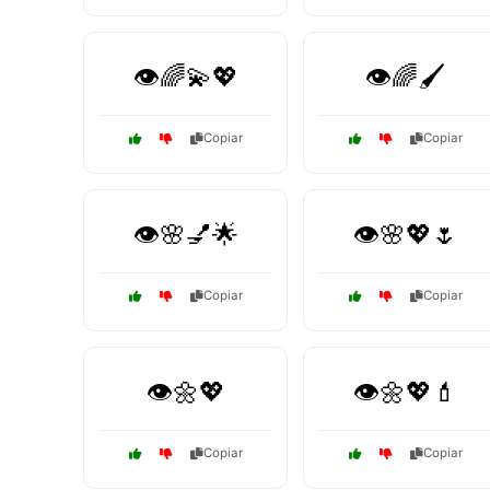
👁️🌈💫💖
👁️🌈🖌️
Copiar
Copiar
👁️🌸💅🌟
👁️🌸💖🌷
Copiar
Copiar
👁️🌼💖
👁️🌼💖💄
Copiar
Copiar