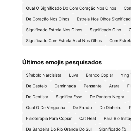
Qual O Significado Do Com Coração Nos Olhos
Com
De Coração Nos Olhos
Estrela Nos Olhos Significa
Significado Estrela Nos Olhos
Significado Olho
O
Significado Com Estrela Azul Nos Olhos
Com Estrel
Últimos emojis pesquisados
Símbolo Narcisista
Luva
Branco Copiar
Ying
De Castelo
Caminhada
Pensante
Arara
F
De Dentista
Significa Esse
De Pantera Negra
Qual O De Vergonha
De Errado
Do Dinheiro
P
Fisioterapia Para Copiar
Cat Heat
Para Bio Inst
Da Bandeira Do Rio Grande Do Sul
Significado 🥰