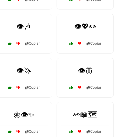
👁️🎶
👁️💖👀
Copiar
Copiar
👁️🦄
👁️🦋
Copiar
Copiar
🌼👁️✨
👀📖🗺️
Copiar
Copiar