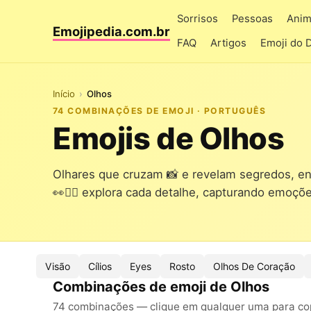
Sorrisos
Pessoas
Anim
Emojipedia.com.br
FAQ
Artigos
Emoji do 
Início
Olhos
74 COMBINAÇÕES DE EMOJI · PORTUGUÊS
Emojis de Olhos
Olhares que cruzam 📸 e revelam segredos, en
👀🕵️‍♂️ explora cada detalhe, capturando emoçõe
Visão
Cílios
Eyes
Rosto
Olhos De Coração
Combinações de emoji de Olhos
74 combinações — clique em qualquer uma para copi