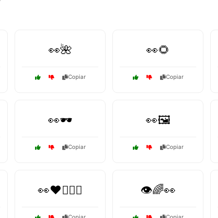
👀🌺
👀🌻
Copiar
Copiar
👀🕶️
👀🖼️
Copiar
Copiar
👀❤️👩‍❤️‍👨
👁️🌈👀
Copiar
Copiar