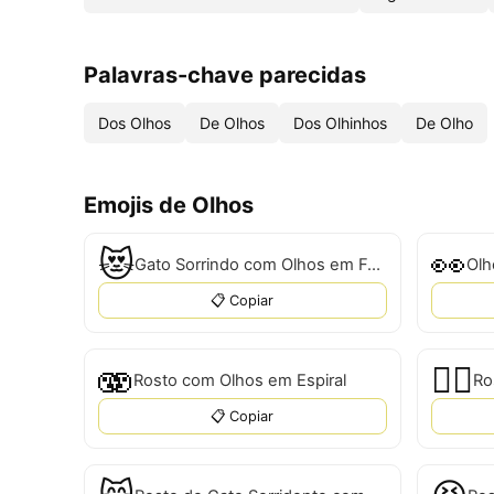
Palavras-chave parecidas
Dos Olhos
De Olhos
Dos Olhinhos
De Olho
Emojis de Olhos
😻
👀
Gato Sorrindo com Olhos em Forma de Coração
Olh
📋 Copiar
🫨
😵‍💫
Rosto com Olhos em Espiral
Ro
📋 Copiar