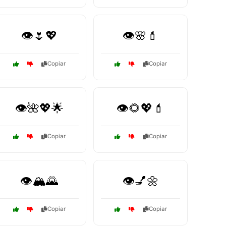
👁️🌷💖
👁️🌸💄
Copiar
Copiar
👁️🌺💖🌟
👁️🌻💖💄
Copiar
Copiar
👁️🏔️🌄
👁️💅🌼
Copiar
Copiar