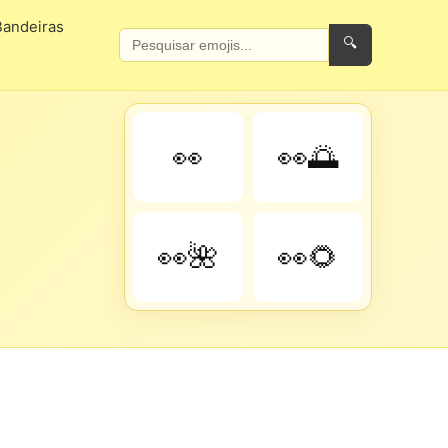
Bandeiras
🔍
👀
👀🌅
👀🌺
👀🌻