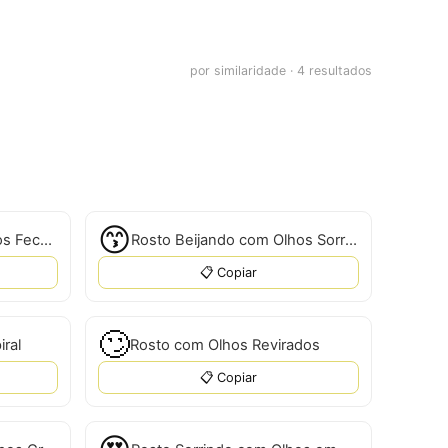
por similaridade · 4 resultados
😙
Rosto Beijando com Olhos Fechados
Rosto Beijando com Olhos Sorridentes
📋 Copiar
🙄
ral
Rosto com Olhos Revirados
📋 Copiar