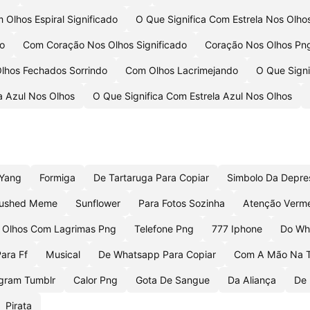
 Olhos Espiral Significado
O Que Significa Com Estrela Nos Olho
do
Com Coração Nos Olhos Significado
Coração Nos Olhos Pn
lhos Fechados Sorrindo
Com Olhos Lacrimejando
O Que Signi
a Azul Nos Olhos
O Que Significa Com Estrela Azul Nos Olhos
 Yang
Formiga
De Tartaruga Para Copiar
Simbolo Da Depre
lushed Meme
Sunflower
Para Fotos Sozinha
Atenção Verm
Olhos Com Lagrimas Png
Telefone Png
777 Iphone
Do Wha
ara Ff
Musical
De Whatsapp Para Copiar
Com A Mão Na T
agram Tumblr
Calor Png
Gota De Sangue
Da Aliança
De
Pirata