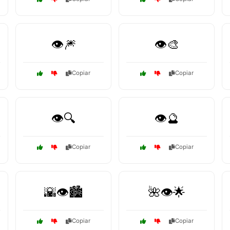
👁️🎆
👁️🎨
Copiar
Copiar
👁️🔍
👁️🔮
Copiar
Copiar
🌇👁️🏙️
🌺👁️🌟
Copiar
Copiar