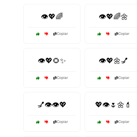
👁️💖🌈
👁️💖🌈🌼
Copiar
Copiar
👁️💖🌻✨
👁️💖🌼💅
Copiar
Copiar
💅👁️👁️💖
💖👁️🌷🌼💄
Copiar
Copiar