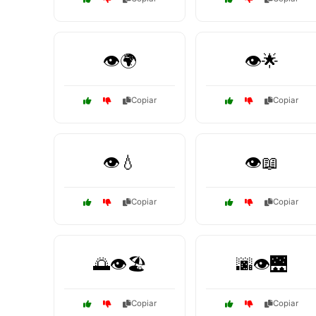
👁️🌍
👁️🌟
Copiar
Copiar
👁️💧
👁️📖
Copiar
Copiar
🌅👁️🏖️
🌆👁️🌉
Copiar
Copiar