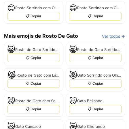
😊
😁
Rosto Sorrindo com Olhos Sorridentes
Rosto Sorrindo com Olhos Sorridentes
📋 Copiar
📋 Copiar
Mais emojis de Rosto De Gato
Ver todos →
😺
😸
Rosto de Gato Sorridente
Rosto de Gato Sorridente com Olhos Sorrindo
📋 Copiar
📋 Copiar
😹
😻
Rosto de Gato com Lágrimas de Alegria
Gato Sorrindo com Olhos em Forma de Coração
📋 Copiar
📋 Copiar
😼
😽
Rosto de Gato com Sorriso Irônico
Gato Beijando
📋 Copiar
📋 Copiar
🙀
😿
Gato Cansado
Gato Chorando