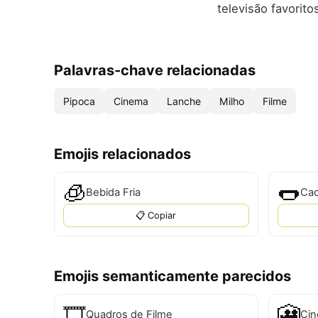
televisão favorito
Palavras-chave relacionadas
Pipoca
Cinema
Lanche
Milho
Filme
Emojis relacionados
🧊
🌭
Bebida Fria
Cac
📋 Copiar
Emojis semanticamente parecidos
🎞
🎦
Quadros de Filme
Ci