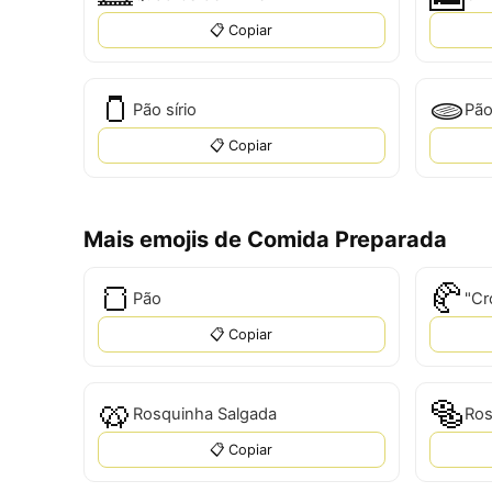
📋 Copiar
🫙
🫓
Pão sírio
Pão
📋 Copiar
Mais emojis de Comida Preparada
🍞
🥐
Pão
📋 Copiar
🥨
🥯
Rosquinha Salgada
Ros
📋 Copiar