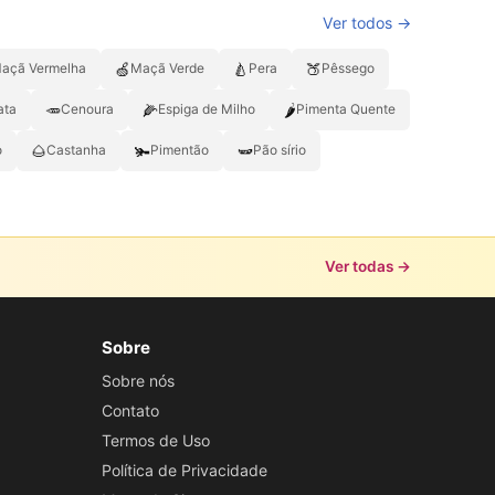
Ver todos →
🍏
🍐
🍑
açã Vermelha
Maçã Verde
Pera
Pêssego
🥕
🌽
🌶️
ata
Cenoura
Espiga de Milho
Pimenta Quente
🌰
🫚
🫛
o
Castanha
Pimentão
Pão sírio
Ver todas →
Sobre
Sobre nós
Contato
Termos de Uso
Política de Privacidade