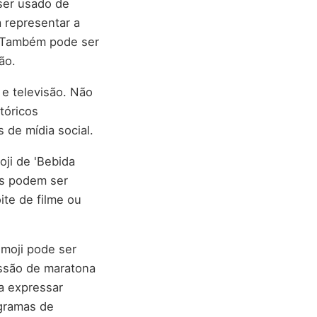
ser usado de
 representar a
o. Também pode ser
ão.
e televisão. Não
tóricos
 de mídia social.
ji de 'Bebida
jis podem ser
ite de filme ou
emoji pode ser
essão de maratona
a expressar
ogramas de