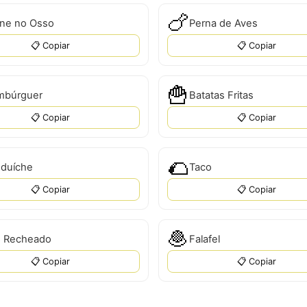
🍗
ne no Osso
Perna de Aves
📋 Copiar
📋 Copiar
🍟
mbúrguer
Batatas Fritas
📋 Copiar
📋 Copiar
🌮
duíche
Taco
📋 Copiar
📋 Copiar
🧆
 Recheado
Falafel
📋 Copiar
📋 Copiar