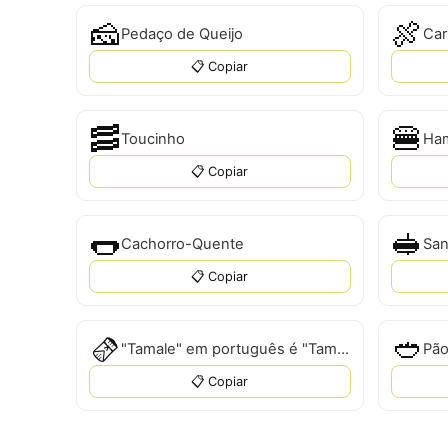
🧀
🍖
Pedaço de Queijo
Car
📋 Copiar
🥓
🍔
Toucinho
Ha
📋 Copiar
🌭
🥪
Cachorro-Quente
San
📋 Copiar
🫔
🥙
"Tamale" em português é "Tamale".
Pão
📋 Copiar