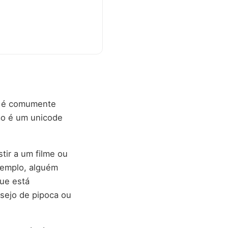
ji é comumente
ão é um unicode
tir a um filme ou
xemplo, alguém
ue está
esejo de pipoca ou