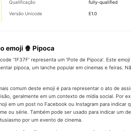
Qualificação
fully-qualified
Versão Unicode
E1.0
do emoji 🍿 Pipoca
code '1F37F' representa um 'Pote de Pipoca'. Este emo
entar pipoca, um lanche popular em cinemas e feiras. N
mais comum deste emoji é para representar o ato de assis
isão, geralmente em um contexto de mídia social. Por e
oji em um post no Facebook ou Instagram para indicar q
ilme ou série. Também pode ser usado para indicar um d
ntusiasmo por um evento de cinema.