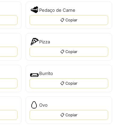
🥩
Pedaço de Carne
📋 Copiar
🍕
Pizza
📋 Copiar
🌯
Burrito
📋 Copiar
🥚
Ovo
📋 Copiar