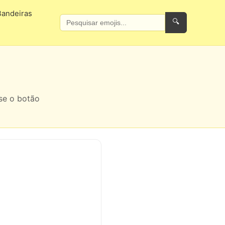
Bandeiras
🔍
se o botão