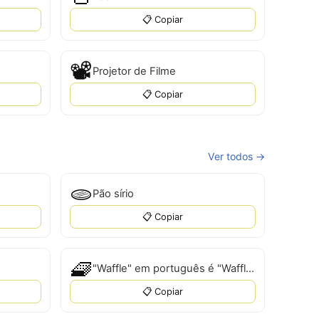
📋 Copiar
📽️
Projetor de Filme
📋 Copiar
Ver todos →
🫓
Pão sírio
📋 Copiar
🧇
"Waffle" em português é "Waffle".
📋 Copiar