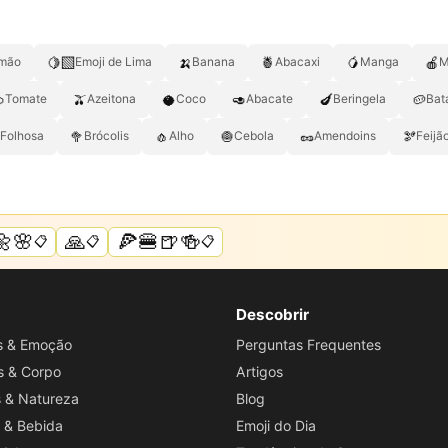
🍋‍🟩
🍌
🍍
🥭
🍎
imão
Emoji de Lima
Banana
Abacaxi
Manga
M

🫒
🥥
🥑
🍆
🥔
Tomate
Azeitona
Coco
Abacate
Beringela
Bat
🥦
🧄
🧅
🥜
🫘
 Folhosa
Brócolis
Alho
Cebola
Amendoins
Feijã
🌼🌸
🙏
🍕🍔🍺🍻
📋
📋
📋
Descobrir
os & Emoção
Perguntas Frequentes
s & Corpo
Artigos
s & Natureza
Blog
 & Bebida
Emoji do Dia