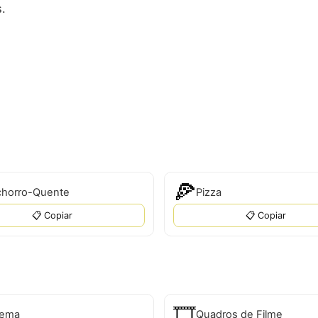
s.
🍕
horro-Quente
Pizza
📋 Copiar
📋 Copiar
🎞️
nema
Quadros de Filme