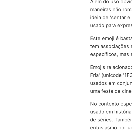
Além do uso óbvio
maneiras não româ
ideia de 'sentar 
usado para expres
Este emoji é bast
tem associações e
específicos, mas 
Emojis relacionad
Fria' (unicode '1F
usados em conjunt
uma festa de cin
No contexto espec
usado em história
de séries. També
entusiasmo por um