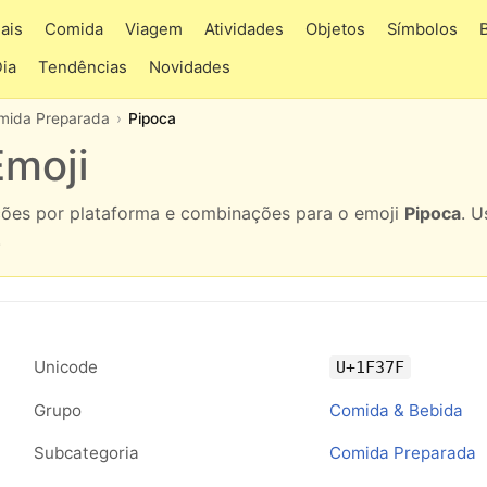
ais
Comida
Viagem
Atividades
Objetos
Símbolos
Dia
Tendências
Novidades
mida Preparada
Pipoca
Emoji
ações por plataforma e combinações para o emoji
Pipoca
. U
.
Unicode
U+1F37F
Grupo
Comida & Bebida
Subcategoria
Comida Preparada