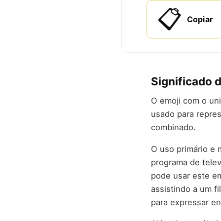
📋
Copiar
Significado 
O emoji com o uni
usado para repres
combinado.
O uso primário e 
programa de telev
pode usar este em
assistindo a um f
para expressar e