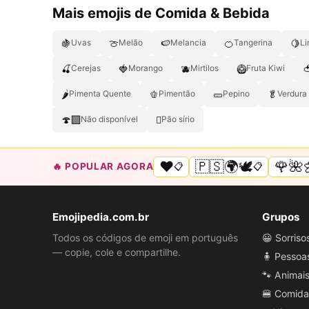
Mais emojis de Comida & Bebida
🍇
🍈
🍉
🍊
🍋
Uvas
Melão
Melancia
Tangerina
L
🍒
🍓
🫐
🥝

Cerejas
Morango
Mirtilos
Fruta Kiwi
🌶
🫑
🥒
🥬
Pimenta Quente
Pimentão
Pepino
Verdura
🍄‍🟫
🫜
Não disponível
Pão sírio
❤️
🇵🇸🌍🕊️
🌹🌺
🔥 POPULAR AGORA
📋
📋
Emojipedia.com.br
Grupos
Todos os códigos de emoji em português
😀 Sorris
— copie, cole e compartilhe.
🧍 Pessoa
🐾 Animai
🍔 Comida