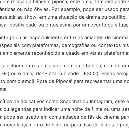
 em relação a filmes e pipoca, este emoji também pode 
nticas ou não óbvias. Por exemplo, pode ser usado para
e assistir ao show' em uma situação de drama ou conflit
sar positividade ou entusiasmo por um evento ou situaç
ante popular, especialmente entre os amantes de cinema 
speciais com plataformas, demografias ou contextos his
é amplamente reconhecido e usado em várias plataformas
os incluem outros emojis de comida e bebida, como o emo
379') ou o emoji de 'Pizza' (unicode '1F355'). Esses emo
o com o emoji 'Pote de Pipoca' para representar uma no
ema.
ífico de aplicativos como Snapchat ou Instagram, este 
s ou legendas para indicar uma noite de filme ou uma s
m pode ser usado em comunidades de fãs de cinema par
 novo lançamento de filme ou para discutir filmes e pr