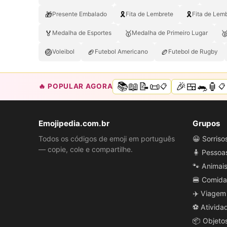
🎁
🎗️
🎗
Presente Embalado
Fita de Lembrete
Fita de Lem
🏅
🥇

Medalha de Esportes
Medalha de Primeiro Lugar
🏐
🏈
🏉
Voleibol
Futebol Americano
Futebol de Rugby
📚📖📝📜
🎉🍱🐀🏮
🔥 POPULAR AGORA
📋
📋
Emojipedia.com.br
Grupos
Todos os códigos de emoji em português
😀 Sorris
— copie, cole e compartilhe.
🧍 Pessoa
🐾 Animai
🍔 Comida
✈️ Viagem
⚽ Ativida
📦 Objeto