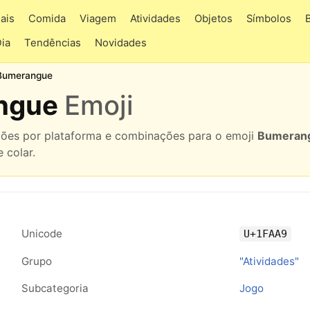
ais
Comida
Viagem
Atividades
Objetos
Símbolos
Dia
Tendências
Novidades
Bumerangue
angue
Emoji
ações por plataforma e combinações para o emoji
Bumeran
 colar.
Unicode
U+1FAA9
Grupo
"Atividades"
Subcategoria
Jogo