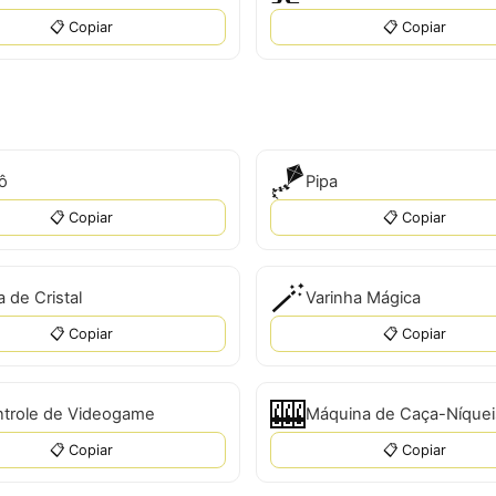
📋 Copiar
📋 Copiar
🪁
iô
Pipa
📋 Copiar
📋 Copiar
🪄
a de Cristal
Varinha Mágica
📋 Copiar
📋 Copiar
🎰
trole de Videogame
Máquina de Caça-Níquei
📋 Copiar
📋 Copiar