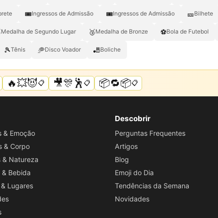
🎟️
🎟
🎫
brete
Ingressos de Admissão
Ingressos de Admissão
Bilhete

🥉
⚽
Medalha de Segundo Lugar
Medalha de Bronze
Bola de Futebol
🎾
🥏
🎳
Tênis
Disco Voador
Boliche
🔥💥😈
🎥🎊🕺
📦🔁📦
📋
📋
📋
Descobrir
os & Emoção
Perguntas Frequentes
s & Corpo
Artigos
s & Natureza
Blog
 & Bebida
Emoji do Dia
 & Lugares
Tendências da Semana
des
Novidades
s