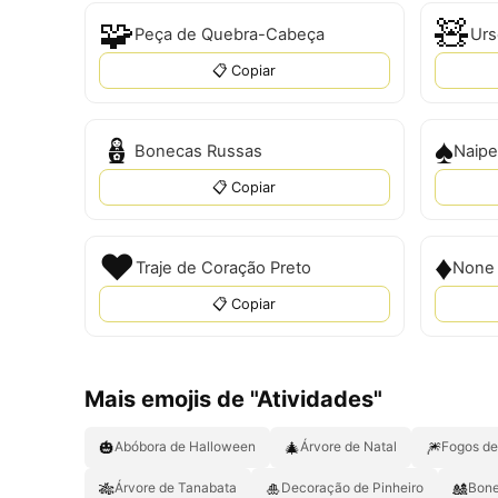
🧩
🧸
Peça de Quebra-Cabeça
Urs
📋 Copiar
🪆
♠️
Bonecas Russas
Naipe
📋 Copiar
♥
♦️
Traje de Coração Preto
None
📋 Copiar
Mais emojis de "Atividades"
🎃
🎄
🎆
Abóbora de Halloween
Árvore de Natal
Fogos de 
🎋
🎍
🎎
Árvore de Tanabata
Decoração de Pinheiro
Bone