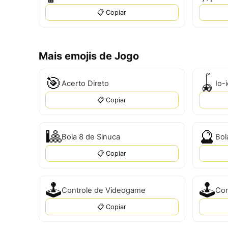
📋 Copiar
Mais emojis de Jogo
🎯
🪀
Acerto Direto
Io-
📋 Copiar
🎱
🔮
Bola 8 de Sinuca
Bol
📋 Copiar
🕹️
🕹
Controle de Videogame
Con
📋 Copiar