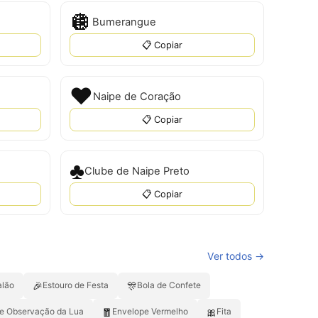
🪩
Bumerangue
📋 Copiar
♥️
Naipe de Coração
📋 Copiar
♣️
Clube de Naipe Preto
📋 Copiar
Ver todos →
🎉
🎊
alão
Estouro de Festa
Bola de Confete
🧧
🎀
de Observação da Lua
Envelope Vermelho
Fita