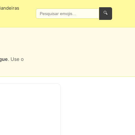
Bandeiras
🔍
gue
. Use o