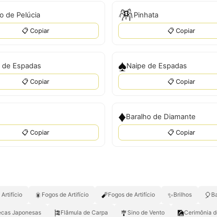
🪅
o de Pelúcia
Pinhata
📋 Copiar
📋 Copiar
♠
 de Espadas
Naipe de Espadas
📋 Copiar
📋 Copiar
♦
Baralho de Diamante
📋 Copiar
📋 Copiar
🎇
🧨
✨
🎈
Artifício
Fogos de Artifício
Fogos de Artifício
Brilhos
B
🎏
🎐
🎑
cas Japonesas
Flâmula de Carpa
Sino de Vento
Cerimônia 