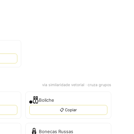
via similaridade vetorial · cruza grupos
🎳
Boliche
📋 Copiar
🪆
Bonecas Russas