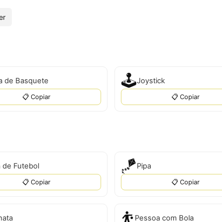
er
🕹
a de Basquete
Joystick
📋 Copiar
📋 Copiar
🪁
 de Futebol
Pipa
📋 Copiar
📋 Copiar
⛹️
hata
Pessoa com Bola