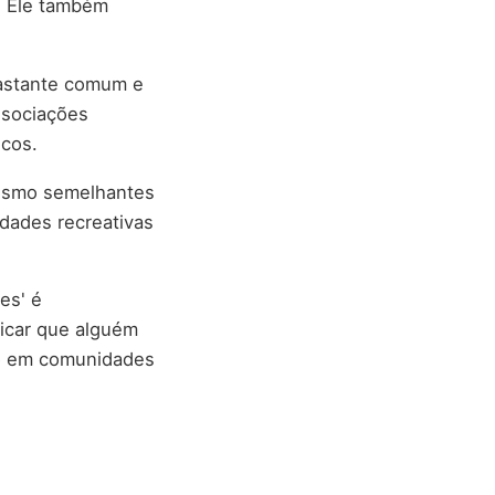
. Ele também
 bastante comum e
ssociações
icos.
lismo semelhantes
idades recreativas
es' é
icar que alguém
do em comunidades