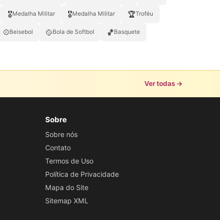
🎖️
🎖
🏆
Medalha Militar
Medalha Militar
Troféu
⚾
🥎
🏀
Beisebol
Bola de Softbol
Basquete
Ver todas →
Sobre
Sobre nós
Contato
Termos de Uso
Política de Privacidade
Mapa do Site
Sitemap XML