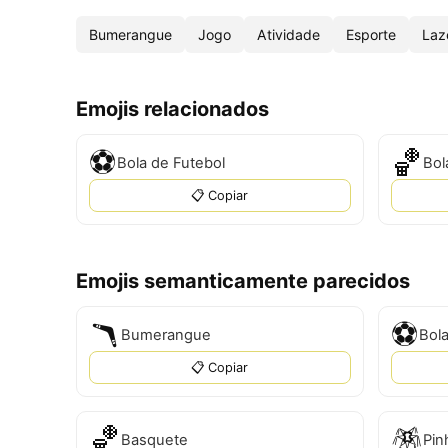
Bumerangue
Jogo
Atividade
Esporte
Laz
Emojis relacionados
⚽
🏀
Bola de Futebol
Bol
📋 Copiar
Emojis semanticamente parecidos
🪃
⚽
Bumerangue
Bola
📋 Copiar
🏀
🪅
Basquete
Pin