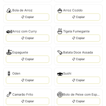
🍙
🍚
Bola de Arroz
Arroz Cozido
📋 Copiar
📋 Copiar
🍛
🍜
Arroz com Curry
Tigela Fumegante
📋 Copiar
📋 Copiar
🍝
🍠
Espaguete
Batata Doce Assada
📋 Copiar
📋 Copiar
🍢
🍣
Oden
Sushi
📋 Copiar
📋 Copiar
🍤
🍥
Camarão Frito
Bolo de Peixe com Espiral
📋 Copiar
📋 Copiar