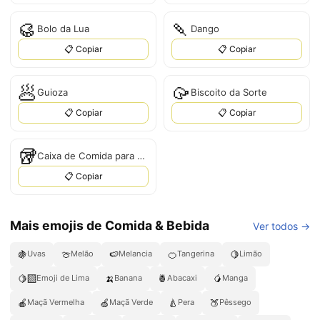
🥮
🍡
Bolo da Lua
Dango
📋 Copiar
📋 Copiar
🥟
🥠
Guioza
Biscoito da Sorte
📋 Copiar
📋 Copiar
🥡
Caixa de Comida para Levar
📋 Copiar
Mais emojis de Comida & Bebida
Ver todos →
🍇
🍈
🍉
🍊
🍋
Uvas
Melão
Melancia
Tangerina
Limão
🍋‍🟩
🍌
🍍
🥭
Emoji de Lima
Banana
Abacaxi
Manga
🍎
🍏
🍐
🍑
Maçã Vermelha
Maçã Verde
Pera
Pêssego