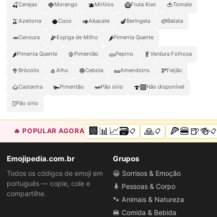
🍒
🍓
🫐
🥝
🍅
Cerejas
Morango
Mirtilos
Fruta Kiwi
Tomate
🫒
🥥
🥑
🍆
🥔
Azeitona
Coco
Abacate
Beringela
Batata
🥕
🌽
🌶️
Cenoura
Espiga de Milho
Pimenta Quente
🌶
🫑
🥒
🥬
Pimenta Quente
Pimentão
Pepino
Verdura Folhosa
🥦
🧄
🧅
🥜
🫘
Brócolis
Alho
Cebola
Amendoins
Feijão
🌰
🫚
🫛
🍄‍🟫
Castanha
Pimentão
Pão sírio
Não disponível
🫜
Pão sírio
🏢📊📈🗃️
🙏
🍕🍔🍺🍻
🔥 POPULAR AGORA
📋
📋
📋
Emojipedia.com.br
Grupos
Todos os códigos de emoji em
😀 Sorrisos & Emoção
português — copie, cole e
🧍 Pessoas & Corpo
compartilhe.
🐾 Animais & Natureza
🍔 Comida & Bebida