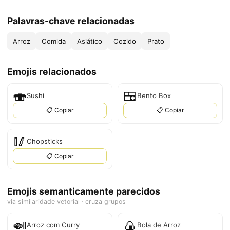
Palavras-chave relacionadas
Arroz
Comida
Asiático
Cozido
Prato
Emojis relacionados
🍣
🍱
Sushi
Bento Box
📋 Copiar
📋 Copiar
🥢
Chopsticks
📋 Copiar
Emojis semanticamente parecidos
via similaridade vetorial · cruza grupos
🍛
🍙
Arroz com Curry
Bola de Arroz