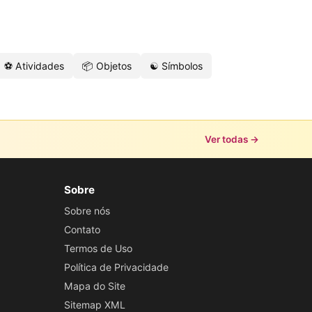
⚽ Atividades
📦 Objetos
☯️ Símbolos
Ver todas →
Sobre
Sobre nós
Contato
Termos de Uso
Política de Privacidade
Mapa do Site
Sitemap XML