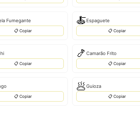
🍝
ela Fumegante
Espaguete
📋 Copiar
📋 Copiar
🍤
hi
Camarão Frito
📋 Copiar
📋 Copiar
🥟
ngo
Guioza
📋 Copiar
📋 Copiar