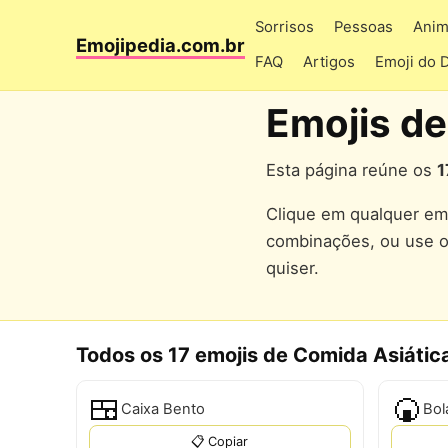
Sorrisos
Pessoas
Anim
Emojipedia.com.br
FAQ
Artigos
Emoji do 
Emojis de
Esta página reúne os
1
Clique em qualquer emo
combinações, ou use 
quiser.
Todos os 17 emojis de Comida Asiátic
🍱
🍘
Caixa Bento
Bol
📋 Copiar