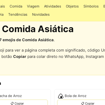
ais
Comida
Viagem
Atividades
Objetos
Símbolos
Dia
Tendências
Novidades
 Comida Asiática
7 emojis de Comida Asiática
.
ji para ver a página completa com significado, código U
o botão
Copiar
para colar direto no WhatsApp, Instagram
a
🍙
acha de Arroz
Bola de Arroz
📋 Copiar
📋 Copiar