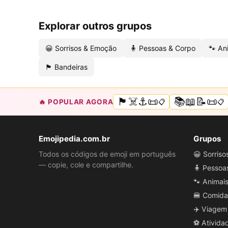
Explorar outros grupos
😀 Sorrisos & Emoção
🧍 Pessoas & Corpo
🐾 An
🏴 Bandeiras
🏴‍☠️⚓📜
📚📖📝📜
🔥 POPULAR AGORA
📋
📋
Emojipedia.com.br
Grupos
Todos os códigos de emoji em português
😀 Sorris
— copie, cole e compartilhe.
🧍 Pessoa
🐾 Animai
🍔 Comida
✈️ Viagem
⚽ Ativida