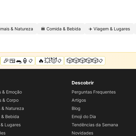
imais & Natureza
🍔 Comida & Bebida
✈️ Viagem & Lugares
🎉🍱🐀🏮
🔥💥😈
🎲🎲🎲🎲🎲
📋
📋
📋
Descobrir
os & Emoção
Perguntas Frequentes
s & Corpo
Artigos
s & Natureza
Blog
 & Bebida
Emoji do Dia
 & Lugares
Tendências da Semana
des
Novidades