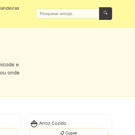
Bandeiras
🔍
nicode e
 ou onde
🍚
Arroz Cozido
📋 Copiar