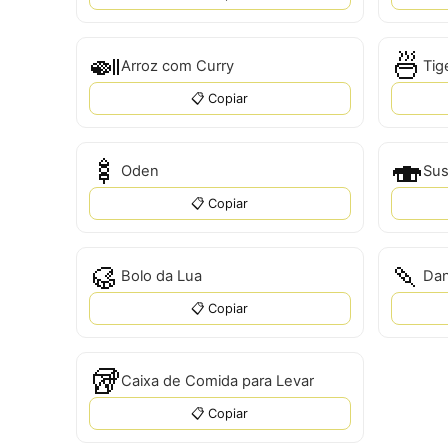
🍛
🍜
Arroz com Curry
Tig
📋 Copiar
🍢
🍣
Oden
Sus
📋 Copiar
🥮
🍡
Bolo da Lua
Da
📋 Copiar
🥡
Caixa de Comida para Levar
📋 Copiar