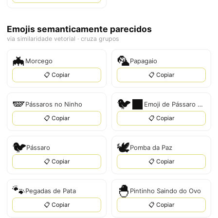
Emojis semanticamente parecidos
via similaridade vetorial · cruza grupos
🦇
🦜
Morcego
Papagaio
📋 Copiar
📋 Copiar
🪽
🐦‍⬛
Pássaros no Ninho
Emoji de Pássaro Preto
📋 Copiar
📋 Copiar
🐦
🕊️
Pássaro
Pomba da Paz
📋 Copiar
📋 Copiar
🐾
🐣
Pegadas de Pata
Pintinho Saindo do Ovo
📋 Copiar
📋 Copiar