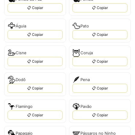
📋 Copiar
📋 Copiar
🦅
🦆
Águia
Pato
📋 Copiar
📋 Copiar
🦢
🦉
Cisne
Coruja
📋 Copiar
📋 Copiar
🦤
🪶
Dodô
Pena
📋 Copiar
📋 Copiar
🦩
🦚
Flamingo
Pavão
📋 Copiar
📋 Copiar
🦜
🪽
Papagaio
Pássaros no Ninho