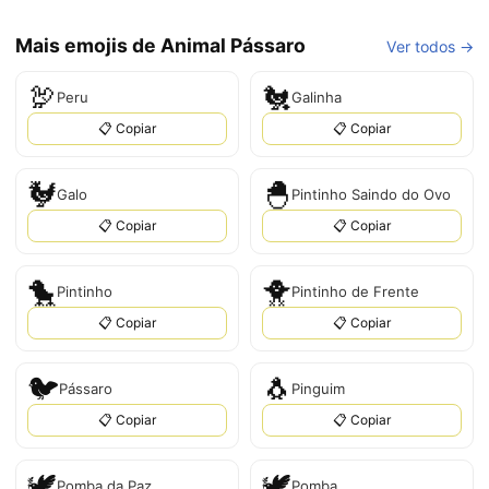
Mais emojis de Animal Pássaro
Ver todos →
🦃
🐔
Peru
Galinha
📋 Copiar
📋 Copiar
🐓
🐣
Galo
Pintinho Saindo do Ovo
📋 Copiar
📋 Copiar
🐤
🐥
Pintinho
Pintinho de Frente
📋 Copiar
📋 Copiar
🐦
🐧
Pássaro
Pinguim
📋 Copiar
📋 Copiar
🕊️
🕊
Pomba da Paz
Pomba