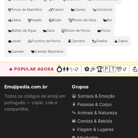
🫎
🫏
🐎
🦄
Emoji de Mamífero
Castor
Cavalo
Unicórnio
🦓
🦌
🦬
🐮
🐂
Zebra
Veado
Bisão
Rosto de Vaca
Boi
🐃
🐄
🐷
🐖
Búfalo de Água
Vaca
Rosto de Porco
Porco
🐗
🐽
🐏
🐑
🐐
Javali
Focinho de Porco
Carneiro
Ovelha
Cabra
🐪
🐫
Camelo
Camelo Bactriano
💍👫✨
⚽🎉🏆🇵🇹🎊

🔥 POPULAR AGORA
📋
📋
Emojipedia.com.br
Grupos
Todos os códigos de emoji em
😀 Sorrisos & Emoção
português — copie, cole e
🧍 Pessoas & Corpo
compartilhe.
🐾 Animais & Natureza
🍔 Comida & Bebida
✈️ Viagem & Lugares
⚽ Atividades