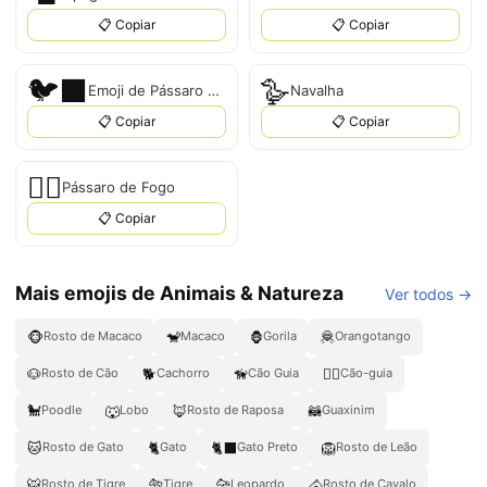
📋 Copiar
📋 Copiar
🐦‍⬛
🪿
Emoji de Pássaro Preto
Navalha
📋 Copiar
📋 Copiar
🐦‍🔥
Pássaro de Fogo
📋 Copiar
Mais emojis de Animais & Natureza
Ver todos →
🐵
🐒
🦍
🦧
Rosto de Macaco
Macaco
Gorila
Orangotango
🐶
🐕
🦮
🐕‍🦺
Rosto de Cão
Cachorro
Cão Guia
Cão-guia
🐩
🐺
🦊
🦝
Poodle
Lobo
Rosto de Raposa
Guaxinim
🐱
🐈
🐈‍⬛
🦁
Rosto de Gato
Gato
Gato Preto
Rosto de Leão
🐯
🐅
🐆
🐴
Rosto de Tigre
Tigre
Leopardo
Rosto de Cavalo