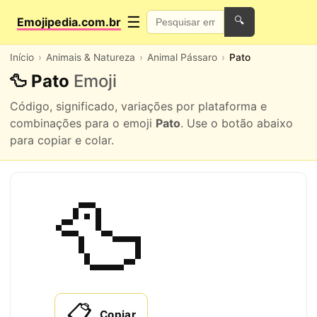
☰
Emojipedia.com.br
🔍
Início
Animais & Natureza
Animal Pássaro
Pato
🦆 Pato
Emoji
Código, significado, variações por plataforma e
combinações para o emoji
Pato
. Use o botão abaixo
para copiar e colar.
🦆
📋
Copiar