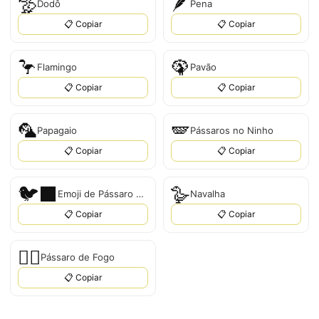
🦤
🪶
Dodô
Pena
📋 Copiar
📋 Copiar
🦩
🦚
Flamingo
Pavão
📋 Copiar
📋 Copiar
🦜
🪽
Papagaio
Pássaros no Ninho
📋 Copiar
📋 Copiar
🐦‍⬛
🪿
Emoji de Pássaro Preto
Navalha
📋 Copiar
📋 Copiar
🐦‍🔥
Pássaro de Fogo
📋 Copiar