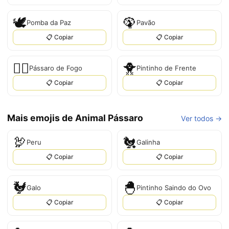
🕊️
🦚
Pomba da Paz
Pavão
📋 Copiar
📋 Copiar
🐦‍🔥
🐥
Pássaro de Fogo
Pintinho de Frente
📋 Copiar
📋 Copiar
Mais emojis de Animal Pássaro
Ver todos →
🦃
🐔
Peru
Galinha
📋 Copiar
📋 Copiar
🐓
🐣
Galo
Pintinho Saindo do Ovo
📋 Copiar
📋 Copiar