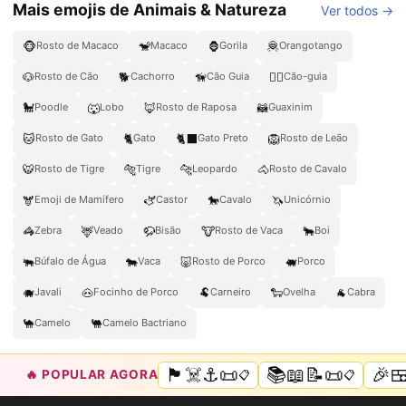
Mais emojis de Animais & Natureza
Ver todos →
🐵
🐒
🦍
🦧
Rosto de Macaco
Macaco
Gorila
Orangotango
🐶
🐕
🦮
🐕‍🦺
Rosto de Cão
Cachorro
Cão Guia
Cão-guia
🐩
🐺
🦊
🦝
Poodle
Lobo
Rosto de Raposa
Guaxinim
🐱
🐈
🐈‍⬛
🦁
Rosto de Gato
Gato
Gato Preto
Rosto de Leão
🐯
🐅
🐆
🐴
Rosto de Tigre
Tigre
Leopardo
Rosto de Cavalo
🫎
🫏
🐎
🦄
Emoji de Mamífero
Castor
Cavalo
Unicórnio
🦓
🦌
🦬
🐮
🐂
Zebra
Veado
Bisão
Rosto de Vaca
Boi
🐃
🐄
🐷
🐖
Búfalo de Água
Vaca
Rosto de Porco
Porco
🐗
🐽
🐏
🐑
🐐
Javali
Focinho de Porco
Carneiro
Ovelha
Cabra
🐪
🐫
Camelo
Camelo Bactriano
🏴‍☠️⚓📜
📚📖📝📜
🎉
🔥 POPULAR AGORA
📋
📋