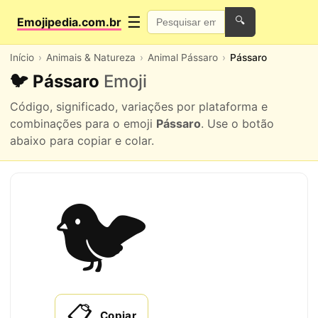
☰
Emojipedia.com.br
🔍
Início
Animais & Natureza
Animal Pássaro
Pássaro
🐦 Pássaro
Emoji
Código, significado, variações por plataforma e
combinações para o emoji
Pássaro
. Use o botão
abaixo para copiar e colar.
🐦
📋
Copiar