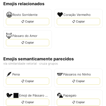
Emojis relacionados
😀
❤
Rosto Sorridente
Coração Vermelho
📋 Copiar
📋 Copiar
🦊
Pássaro do Amor
📋 Copiar
Emojis semanticamente parecidos
via similaridade vetorial · cruza grupos
🪶
🪽
Pena
Pássaros no Ninho
📋 Copiar
📋 Copiar
🐦‍⬛
🦜
Emoji de Pássaro Preto
Papagaio
📋 Copiar
📋 Copiar