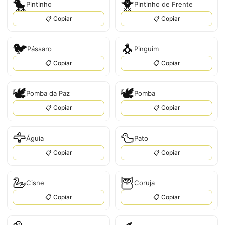
🐤
🐥
Pintinho
Pintinho de Frente
📋 Copiar
📋 Copiar
🐦
🐧
Pássaro
Pinguim
📋 Copiar
📋 Copiar
🕊️
🕊
Pomba da Paz
Pomba
📋 Copiar
📋 Copiar
🦅
🦆
Águia
Pato
📋 Copiar
📋 Copiar
🦢
🦉
Cisne
Coruja
📋 Copiar
📋 Copiar