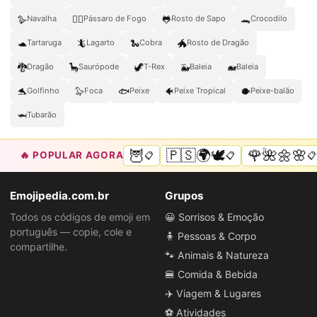
🪿
🐦‍🔥
🐸
🐊
Navalha
Pássaro de Fogo
Rosto de Sapo
Crocodilo
🐢
🦎
🐍
🐲
Tartaruga
Lagarto
Cobra
Rosto de Dragão
🐉
🦕
🦖
🐳
🐋
Dragão
Saurópode
T-Rex
Baleia
Baleia
🐬
🦭
🐟
🐠
🐡
Golfinho
Foca
Peixe
Peixe Tropical
Peixe-balão
🦈
Tubarão
🦉
🇵🇸🌍🕊️
🌹🌺🌼🌸
🔥 POPULAR AGORA
📋
📋
📋
Emojipedia.com.br
Grupos
Todos os códigos de emoji em
😀 Sorrisos & Emoção
português — copie, cole e
🧍 Pessoas & Corpo
compartilhe.
🐾 Animais & Natureza
🍔 Comida & Bebida
✈️ Viagem & Lugares
⚽ Atividades