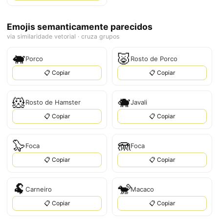
Emojis semanticamente parecidos
via similaridade vetorial · cruza grupos
🐖
🐷
Porco
Rosto de Porco
📋 Copiar
📋 Copiar
🐹
🐗
Rosto de Hamster
Javali
📋 Copiar
📋 Copiar
🦭
🪼
Foca
Foca
📋 Copiar
📋 Copiar
🐏
🐒
Carneiro
Macaco
📋 Copiar
📋 Copiar