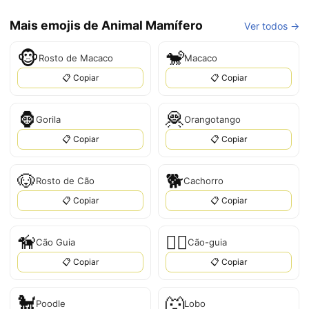
Mais emojis de Animal Mamífero
Ver todos →
🐵
🐒
Rosto de Macaco
Macaco
📋 Copiar
📋 Copiar
🦍
🦧
Gorila
Orangotango
📋 Copiar
📋 Copiar
🐶
🐕
Rosto de Cão
Cachorro
📋 Copiar
📋 Copiar
🦮
🐕‍🦺
Cão Guia
Cão-guia
📋 Copiar
📋 Copiar
🐩
🐺
Poodle
Lobo