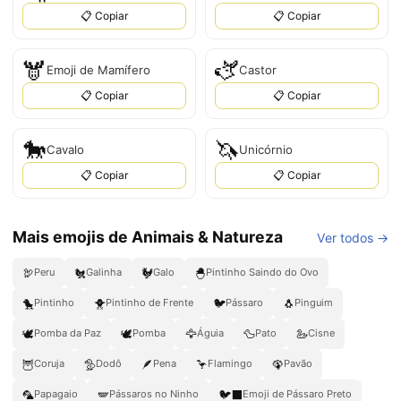
📋 Copiar
📋 Copiar
🫎
🫏
Emoji de Mamífero
Castor
📋 Copiar
📋 Copiar
🐎
🦄
Cavalo
Unicórnio
📋 Copiar
📋 Copiar
Mais emojis de Animais & Natureza
Ver todos →
🦃
🐔
🐓
🐣
Peru
Galinha
Galo
Pintinho Saindo do Ovo
🐤
🐥
🐦
🐧
Pintinho
Pintinho de Frente
Pássaro
Pinguim
🕊️
🕊
🦅
🦆
🦢
Pomba da Paz
Pomba
Águia
Pato
Cisne
🦉
🦤
🪶
🦩
🦚
Coruja
Dodô
Pena
Flamingo
Pavão
🦜
🪽
🐦‍⬛
Papagaio
Pássaros no Ninho
Emoji de Pássaro Preto