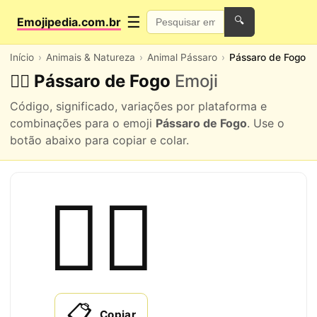
☰
Emojipedia.com.br
🔍
Início
Animais & Natureza
Animal Pássaro
Pássaro de Fogo
🐦‍🔥 Pássaro de Fogo
Emoji
Código, significado, variações por plataforma e
combinações para o emoji
Pássaro de Fogo
. Use o
botão abaixo para copiar e colar.
🐦‍🔥
📋
Copiar