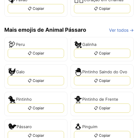
📋 Copiar
📋 Copiar
Mais emojis de Animal Pássaro
Ver todos →
🦃
🐔
Peru
Galinha
📋 Copiar
📋 Copiar
🐓
🐣
Galo
Pintinho Saindo do Ovo
📋 Copiar
📋 Copiar
🐤
🐥
Pintinho
Pintinho de Frente
📋 Copiar
📋 Copiar
🐦
🐧
Pássaro
Pinguim
📋 Copiar
📋 Copiar