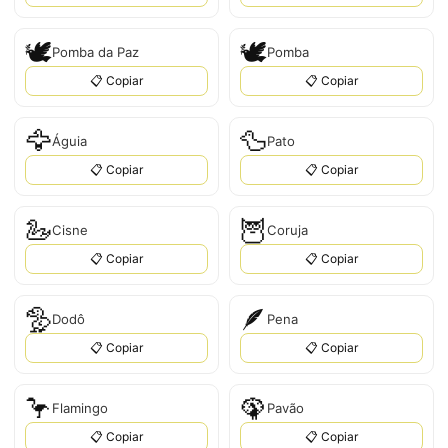
🕊️
🕊
Pomba da Paz
Pomba
📋 Copiar
📋 Copiar
🦅
🦆
Águia
Pato
📋 Copiar
📋 Copiar
🦢
🦉
Cisne
Coruja
📋 Copiar
📋 Copiar
🦤
🪶
Dodô
Pena
📋 Copiar
📋 Copiar
🦩
🦚
Flamingo
Pavão
📋 Copiar
📋 Copiar