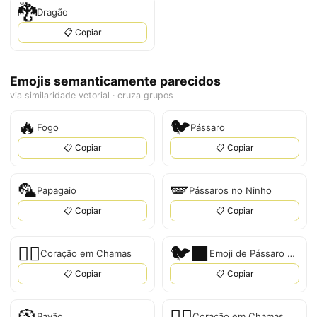
🐉
Dragão
📋 Copiar
Emojis semanticamente parecidos
via similaridade vetorial · cruza grupos
🔥
🐦
Fogo
Pássaro
📋 Copiar
📋 Copiar
🦜
🪽
Papagaio
Pássaros no Ninho
📋 Copiar
📋 Copiar
❤️‍🔥
🐦‍⬛
Coração em Chamas
Emoji de Pássaro Preto
📋 Copiar
📋 Copiar
🦚
❤‍🔥
Pavão
Coração em Chamas