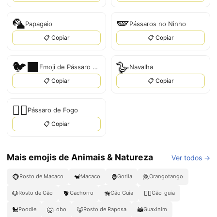
🦜
🪽
Papagaio
Pássaros no Ninho
📋 Copiar
📋 Copiar
🐦‍⬛
🪿
Emoji de Pássaro Preto
Navalha
📋 Copiar
📋 Copiar
🐦‍🔥
Pássaro de Fogo
📋 Copiar
Mais emojis de Animais & Natureza
Ver todos →
🐵
🐒
🦍
🦧
Rosto de Macaco
Macaco
Gorila
Orangotango
🐶
🐕
🦮
🐕‍🦺
Rosto de Cão
Cachorro
Cão Guia
Cão-guia
🐩
🐺
🦊
🦝
Poodle
Lobo
Rosto de Raposa
Guaxinim