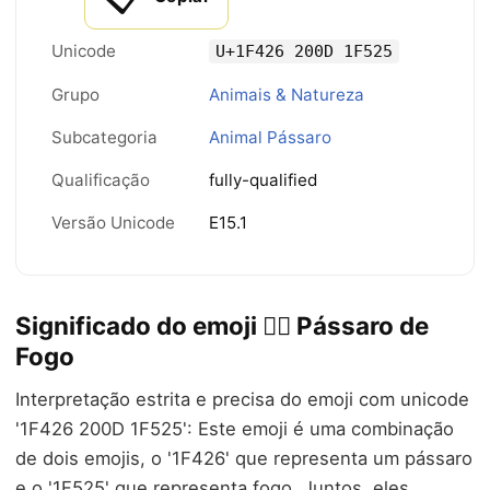
Unicode
U+1F426 200D 1F525
Grupo
Animais & Natureza
Subcategoria
Animal Pássaro
Qualificação
fully-qualified
Versão Unicode
E15.1
Significado do emoji 🐦‍🔥 Pássaro de
Fogo
Interpretação estrita e precisa do emoji com unicode
'1F426 200D 1F525': Este emoji é uma combinação
de dois emojis, o '1F426' que representa um pássaro
e o '1F525' que representa fogo. Juntos, eles