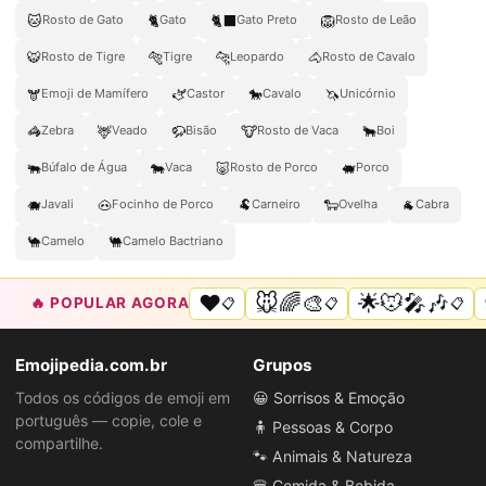
🐱
🐈
🐈‍⬛
🦁
Rosto de Gato
Gato
Gato Preto
Rosto de Leão
🐯
🐅
🐆
🐴
Rosto de Tigre
Tigre
Leopardo
Rosto de Cavalo
🫎
🫏
🐎
🦄
Emoji de Mamífero
Castor
Cavalo
Unicórnio
🦓
🦌
🦬
🐮
🐂
Zebra
Veado
Bisão
Rosto de Vaca
Boi
🐃
🐄
🐷
🐖
Búfalo de Água
Vaca
Rosto de Porco
Porco
🐗
🐽
🐏
🐑
🐐
Javali
Focinho de Porco
Carneiro
Ovelha
Cabra
🐪
🐫
Camelo
Camelo Bactriano
❤️
🐭🌈🎨
🌟🐭🎤🎶
🔥 POPULAR AGORA
📋
📋
📋
Emojipedia.com.br
Grupos
Todos os códigos de emoji em
😀 Sorrisos & Emoção
português — copie, cole e
🧍 Pessoas & Corpo
compartilhe.
🐾 Animais & Natureza
🍔 Comida & Bebida