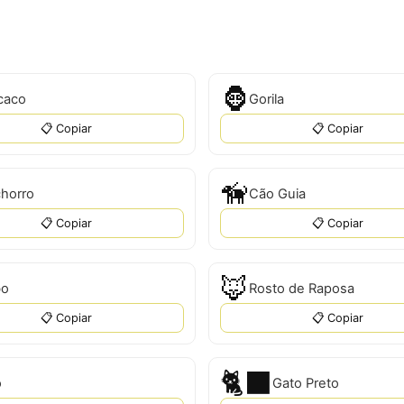
🦍
caco
Gorila
📋 Copiar
📋 Copiar
🦮
horro
Cão Guia
📋 Copiar
📋 Copiar
🦊
bo
Rosto de Raposa
📋 Copiar
📋 Copiar
🐈‍⬛
o
Gato Preto