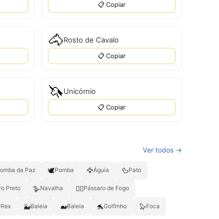
📋 Copiar
🐴
Rosto de Cavalo
📋 Copiar
🦄
Unicórnio
📋 Copiar
Ver todos →
🕊
🦅
🦆
omba da Paz
Pomba
Águia
Pato
🪿
🐦‍🔥
ro Preto
Navalha
Pássaro de Fogo
🐳
🐋
🐬
🦭
-Rex
Baleia
Baleia
Golfinho
Foca