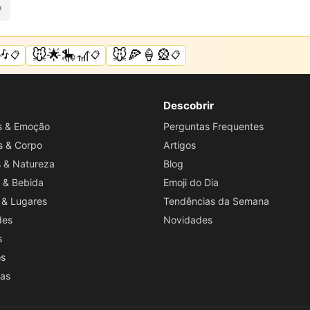
o
🎶
🐭🌟🎠🎢
🐭🍕🍦🎡
📋
📋
📋
Descobrir
os & Emoção
Perguntas Frequentes
s & Corpo
Artigos
s & Natureza
Blog
 & Bebida
Emoji do Dia
 & Lugares
Tendências da Semana
des
Novidades
s
os
ras