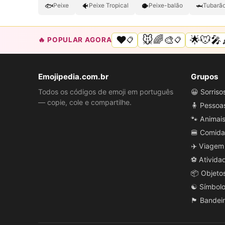
🐟
🐠
🐡
🦈
Peixe
Peixe Tropical
Peixe-balão
Tubarã
❤️
🐭🌈🎨
🌟🐭🎤
🔥 POPULAR AGORA
📋
📋
Emojipedia.com.br
Grupos
Todos os códigos de emoji em português
😀 Sorris
— copie, cole e compartilhe.
🧍 Pessoa
🐾 Animai
🍔 Comida
✈️ Viagem
⚽ Ativida
📦 Objeto
☯️ Símbol
🏴 Bandei