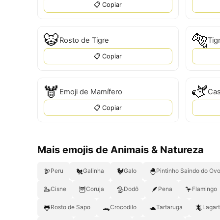
📋 Copiar
🐯
🐅
Rosto de Tigre
Tig
📋 Copiar
🫎
🫏
Emoji de Mamífero
Cas
📋 Copiar
Mais emojis de Animais & Natureza
🦃
🐔
🐓
🐣
Peru
Galinha
Galo
Pintinho Saindo do Ov
🦢
🦉
🦤
🪶
🦩
Cisne
Coruja
Dodô
Pena
Flamingo
🐸
🐊
🐢
🦎
Rosto de Sapo
Crocodilo
Tartaruga
Lagar