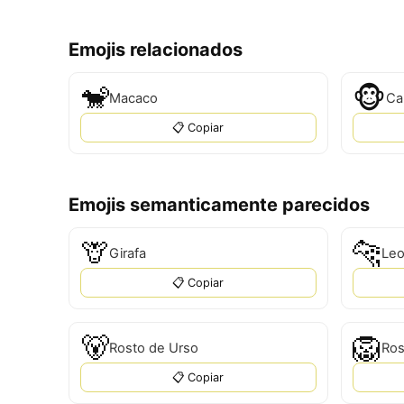
Emojis relacionados
🐒
🐵
Macaco
Ca
📋 Copiar
Emojis semanticamente parecidos
🦒
🐆
Girafa
Leo
📋 Copiar
🐻
🦁
Rosto de Urso
Ros
📋 Copiar