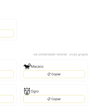
via similaridade vetorial · cruza grupos
🐒
Macaco
📋 Copiar
👹
Ogro
📋 Copiar