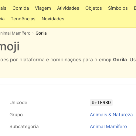
ais
Comida
Viagem
Atividades
Objetos
Símbolos
Dia
Tendências
Novidades
nimal Mamífero
Gorila
moji
ações por plataforma e combinações para o emoji
Gorila
. U
.
Unicode
U+1F98D
Grupo
Animais & Natureza
Subcategoria
Animal Mamífero