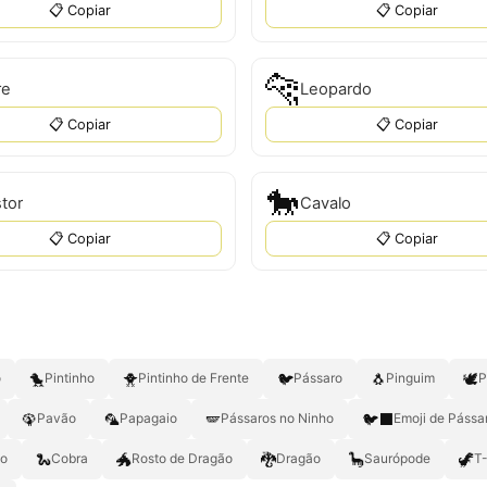
📋 Copiar
📋 Copiar
🐆
re
Leopardo
📋 Copiar
📋 Copiar
🐎
tor
Cavalo
📋 Copiar
📋 Copiar
🐤
🐥
🐦
🐧
🕊️
o
Pintinho
Pintinho de Frente
Pássaro
Pinguim
P
🦚
🦜
🪽
🐦‍⬛
Pavão
Papagaio
Pássaros no Ninho
Emoji de Pássa
🐍
🐲
🐉
🦕
🦖
to
Cobra
Rosto de Dragão
Dragão
Saurópode
T