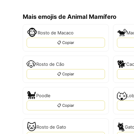
Mais emojis de Animal Mamífero
🐵
🐒
Rosto de Macaco
Ma
📋 Copiar
🐶
🐕
Rosto de Cão
Cac
📋 Copiar
🐩
🐺
Poodle
Lo
📋 Copiar
🐱
🐈
Rosto de Gato
Gat