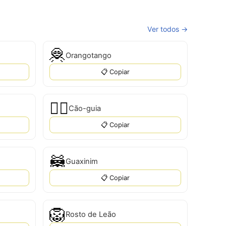
Ver todos →
🦧
Orangotango
📋 Copiar
🐕‍🦺
Cão-guia
📋 Copiar
🦝
Guaxinim
📋 Copiar
🦁
Rosto de Leão