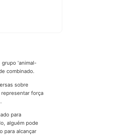
 grupo 'animal-
ode combinado.
versas sobre
representar força
.
sado para
lo, alguém pode
o para alcançar