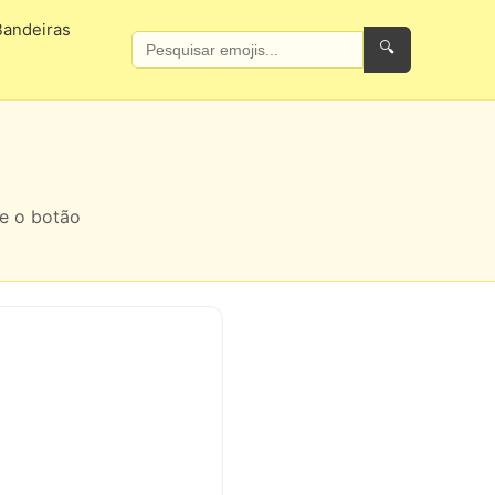
Bandeiras
🔍
se o botão