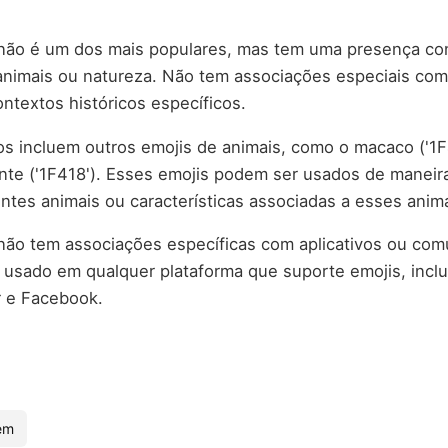
a não é um dos mais populares, mas tem uma presença c
nimais ou natureza. Não tem associações especiais com
ntextos históricos específicos.
os incluem outros emojis de animais, como o macaco ('1F4
fante ('1F418'). Esses emojis podem ser usados de manei
entes animais ou características associadas a esses anima
 não tem associações específicas com aplicativos ou co
 usado em qualquer plataforma que suporte emojis, incl
r e Facebook.
em