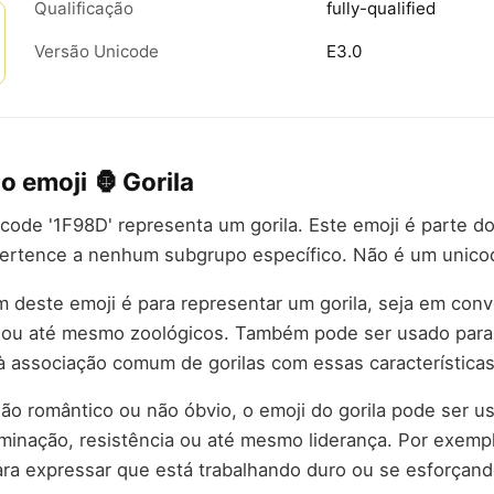
Qualificação
fully-qualified
Versão Unicode
E3.0
o emoji 🦍 Gorila
code '1F98D' representa um gorila. Este emoji é parte do
pertence a nenhum subgrupo específico. Não é um unic
deste emoji é para representar um gorila, seja em con
a ou até mesmo zoológicos. Também pode ser usado para 
à associação comum de gorilas com essas características
o romântico ou não óbvio, o emoji do gorila pode ser u
minação, resistência ou até mesmo liderança. Por exemp
ara expressar que está trabalhando duro ou se esforçand