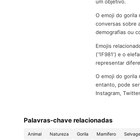
um objetivo.
O emoji do goril
conversas sobre a
demografias ou co
Emojis relacionad
('1F981') e o ele
representar difer
O emoji do gorila
entanto, pode ser
Instagram, Twitte
Palavras-chave relacionadas
Animal
Natureza
Gorila
Mamífero
Selvag