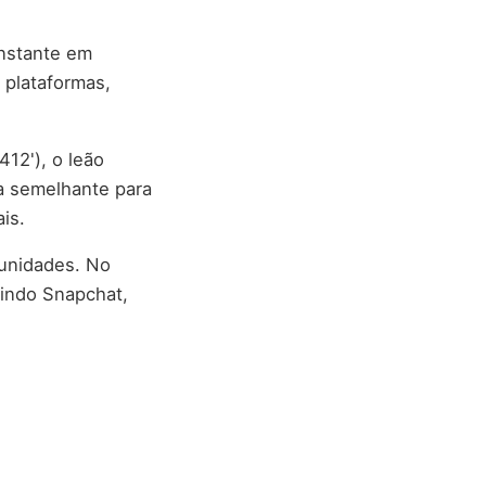
onstante em
 plataformas,
12'), o leão
ra semelhante para
is.
munidades. No
uindo Snapchat,