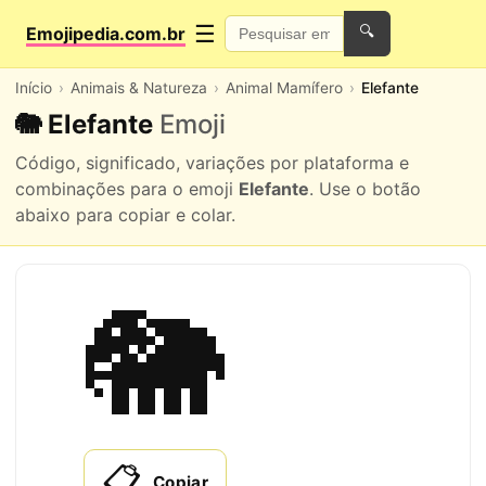
☰
Emojipedia.com.br
🔍
Início
Animais & Natureza
Animal Mamífero
Elefante
🐘 Elefante
Emoji
Código, significado, variações por plataforma e
combinações para o emoji
Elefante
. Use o botão
abaixo para copiar e colar.
🐘
📋
Copiar