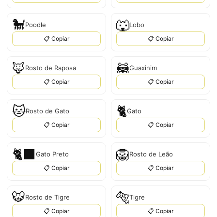
🐩
🐺
Poodle
Lobo
📋 Copiar
📋 Copiar
🦊
🦝
Rosto de Raposa
Guaxinim
📋 Copiar
📋 Copiar
🐱
🐈
Rosto de Gato
Gato
📋 Copiar
📋 Copiar
🐈‍⬛
🦁
Gato Preto
Rosto de Leão
📋 Copiar
📋 Copiar
🐯
🐅
Rosto de Tigre
Tigre
📋 Copiar
📋 Copiar