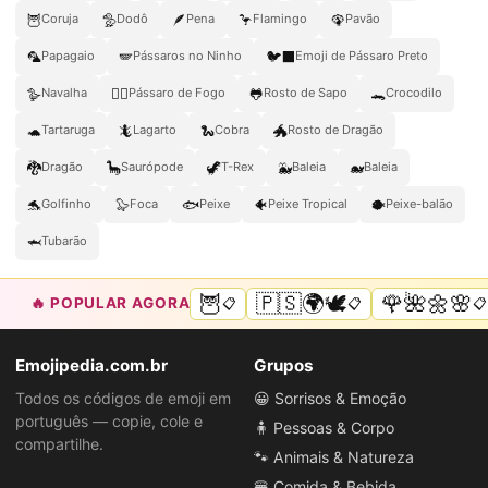
🦉
🦤
🪶
🦩
🦚
Coruja
Dodô
Pena
Flamingo
Pavão
🦜
🪽
🐦‍⬛
Papagaio
Pássaros no Ninho
Emoji de Pássaro Preto
🪿
🐦‍🔥
🐸
🐊
Navalha
Pássaro de Fogo
Rosto de Sapo
Crocodilo
🐢
🦎
🐍
🐲
Tartaruga
Lagarto
Cobra
Rosto de Dragão
🐉
🦕
🦖
🐳
🐋
Dragão
Saurópode
T-Rex
Baleia
Baleia
🐬
🦭
🐟
🐠
🐡
Golfinho
Foca
Peixe
Peixe Tropical
Peixe-balão
🦈
Tubarão
🦉
🇵🇸🌍🕊️
🌹🌺🌼🌸
🔥 POPULAR AGORA
📋
📋
📋
Emojipedia.com.br
Grupos
Todos os códigos de emoji em
😀 Sorrisos & Emoção
português — copie, cole e
🧍 Pessoas & Corpo
compartilhe.
🐾 Animais & Natureza
🍔 Comida & Bebida