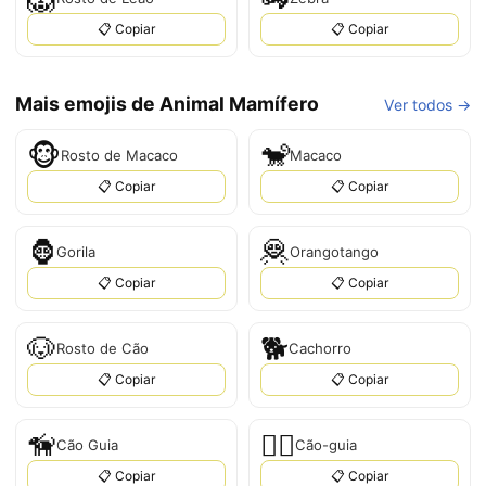
📋 Copiar
📋 Copiar
Mais emojis de Animal Mamífero
Ver todos →
🐵
🐒
Rosto de Macaco
Macaco
📋 Copiar
📋 Copiar
🦍
🦧
Gorila
Orangotango
📋 Copiar
📋 Copiar
🐶
🐕
Rosto de Cão
Cachorro
📋 Copiar
📋 Copiar
🦮
🐕‍🦺
Cão Guia
Cão-guia
📋 Copiar
📋 Copiar