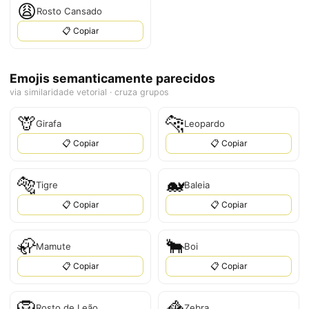
😩
Rosto Cansado
📋 Copiar
Emojis semanticamente parecidos
via similaridade vetorial · cruza grupos
🦒
🐆
Girafa
Leopardo
📋 Copiar
📋 Copiar
🐅
🐋
Tigre
Baleia
📋 Copiar
📋 Copiar
🦣
🐂
Mamute
Boi
📋 Copiar
📋 Copiar
🦁
🦓
Rosto de Leão
Zebra