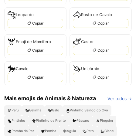
🐆
🐴
Leopardo
Rosto de Cavalo
📋 Copiar
📋 Copiar
🫎
🫏
Emoji de Mamífero
Castor
📋 Copiar
📋 Copiar
🐎
🦄
Cavalo
Unicórnio
📋 Copiar
📋 Copiar
Mais emojis de Animais & Natureza
Ver todos →
🦃
🐔
🐓
🐣
Peru
Galinha
Galo
Pintinho Saindo do Ovo
🐤
🐥
🐦
🐧
Pintinho
Pintinho de Frente
Pássaro
Pinguim
🕊️
🕊
🦅
🦆
🦢
Pomba da Paz
Pomba
Águia
Pato
Cisne