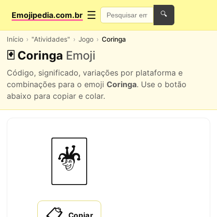
☰
Emojipedia.com.br
🔍
Início
"Atividades"
Jogo
Coringa
🃏 Coringa
Emoji
Código, significado, variações por plataforma e
combinações para o emoji
Coringa
. Use o botão
abaixo para copiar e colar.
🃏
📋
Copiar