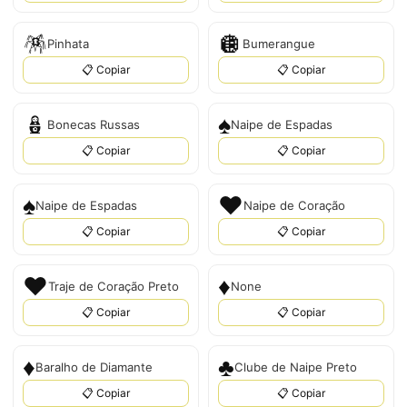
🪅
🪩
Pinhata
Bumerangue
📋 Copiar
📋 Copiar
🪆
♠️
Bonecas Russas
Naipe de Espadas
📋 Copiar
📋 Copiar
♠
♥️
Naipe de Espadas
Naipe de Coração
📋 Copiar
📋 Copiar
♥
♦️
Traje de Coração Preto
None
📋 Copiar
📋 Copiar
♦
♣️
Baralho de Diamante
Clube de Naipe Preto
📋 Copiar
📋 Copiar