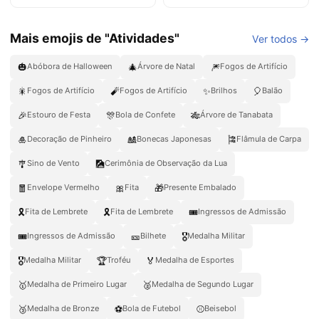
Mais emojis de "Atividades"
Ver todos →
🎃
🎄
🎆
Abóbora de Halloween
Árvore de Natal
Fogos de Artifício
🎇
🧨
✨
🎈
Fogos de Artifício
Fogos de Artifício
Brilhos
Balão
🎉
🎊
🎋
Estouro de Festa
Bola de Confete
Árvore de Tanabata
🎍
🎎
🎏
Decoração de Pinheiro
Bonecas Japonesas
Flâmula de Carpa
🎐
🎑
Sino de Vento
Cerimônia de Observação da Lua
🧧
🎀
🎁
Envelope Vermelho
Fita
Presente Embalado
🎗️
🎗
🎟️
Fita de Lembrete
Fita de Lembrete
Ingressos de Admissão
🎟
🎫
🎖️
Ingressos de Admissão
Bilhete
Medalha Militar
🎖
🏆
🏅
Medalha Militar
Troféu
Medalha de Esportes
🥇
🥈
Medalha de Primeiro Lugar
Medalha de Segundo Lugar
🥉
⚽
⚾
Medalha de Bronze
Bola de Futebol
Beisebol