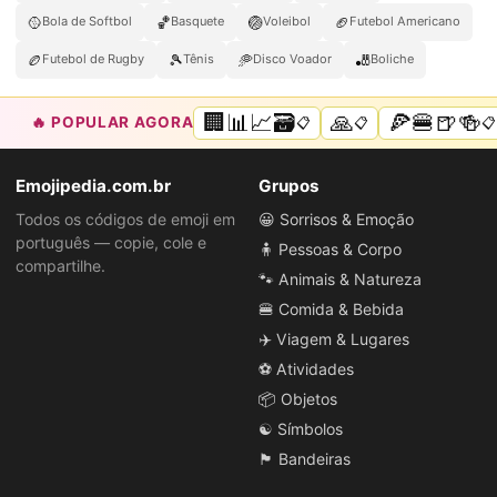
🥎
🏀
🏐
🏈
Bola de Softbol
Basquete
Voleibol
Futebol Americano
🏉
🎾
🥏
🎳
Futebol de Rugby
Tênis
Disco Voador
Boliche
🏢📊📈🗃️
🙏
🍕🍔🍺🍻
🔥 POPULAR AGORA
📋
📋
📋
Emojipedia.com.br
Grupos
Todos os códigos de emoji em
😀 Sorrisos & Emoção
português — copie, cole e
🧍 Pessoas & Corpo
compartilhe.
🐾 Animais & Natureza
🍔 Comida & Bebida
✈️ Viagem & Lugares
⚽ Atividades
📦 Objetos
☯️ Símbolos
🏴 Bandeiras