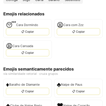
Emojis relacionados
😴
😫
Cara Dormindo
Cara com Zzz
📋 Copiar
📋 Copiar
😩
Cara Cansada
📋 Copiar
Emojis semanticamente parecidos
via similaridade vetorial · cruza grupos
♦
♣
Baralho de Diamante
Naipe de Paus
📋 Copiar
📋 Copiar
♣️
♥️
Clube de Naipe Preto
Naipe de Coração