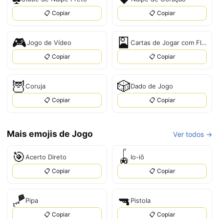
📋 Copiar
📋 Copiar
🎮
🎴
Jogo de Vídeo
Cartas de Jogar com Flor
📋 Copiar
📋 Copiar
🦉
🎲
Coruja
Dado de Jogo
📋 Copiar
📋 Copiar
Mais emojis de Jogo
Ver todos →
🎯
🪀
Acerto Direto
Io-iô
📋 Copiar
📋 Copiar
🪁
🔫
Pipa
Pistola
📋 Copiar
📋 Copiar