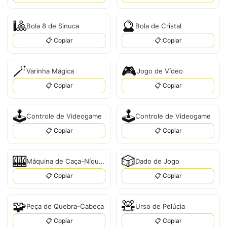
🎱
🔮
Bola 8 de Sinuca
Bola de Cristal
📋 Copiar
📋 Copiar
🪄
🎮
Varinha Mágica
Jogo de Vídeo
📋 Copiar
📋 Copiar
🕹️
🕹
Controle de Videogame
Controle de Videogame
📋 Copiar
📋 Copiar
🎰
🎲
Máquina de Caça-Níqueis
Dado de Jogo
📋 Copiar
📋 Copiar
🧩
🧸
Peça de Quebra-Cabeça
Urso de Pelúcia
📋 Copiar
📋 Copiar