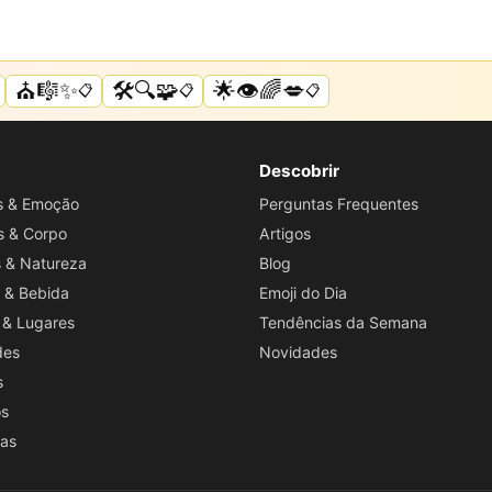
⛪🎼✨
🛠️🔍🧩
🌟👁️🌈💋
📋
📋
📋
Descobrir
os & Emoção
Perguntas Frequentes
s & Corpo
Artigos
s & Natureza
Blog
 & Bebida
Emoji do Dia
 & Lugares
Tendências da Semana
des
Novidades
s
os
ras