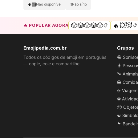
🍄‍🟫
🫜
Não disponível
Pão sírio
🎲🎲🎲🎲🎲
🔥💥😈
🔥 POPULAR AGORA
📋
📋
Emojipedia.com.br
Grupos
Todos os códigos de emoji em português
😀 Sorris
— copie, cole e compartilhe.
🧍 Pessoa
🐾 Animai
🍔 Comida
✈️ Viagem
⚽ Ativida
📦 Objeto
☯️ Símbol
🏴 Bandei