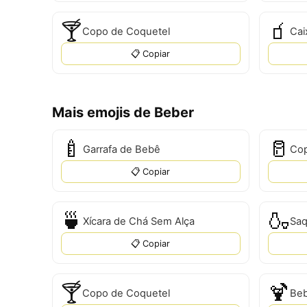
🍸
🧃
Copo de Coquetel
Cai
📋 Copiar
Mais emojis de Beber
🍼
🥛
Garrafa de Bebê
Cop
📋 Copiar
🍵
🍶
Xícara de Chá Sem Alça
Sa
📋 Copiar
🍸
🍹
Copo de Coquetel
Beb