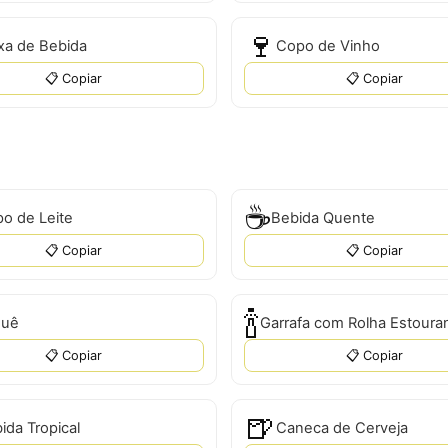
🍷
xa de Bebida
Copo de Vinho
📋 Copiar
📋 Copiar
☕
o de Leite
Bebida Quente
📋 Copiar
📋 Copiar
🍾
quê
Garrafa com Rolha Estoura
📋 Copiar
📋 Copiar
🍺
ida Tropical
Caneca de Cerveja