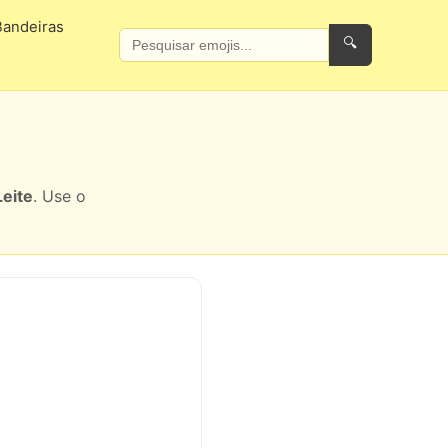
Bandeiras
🔍
eite
. Use o