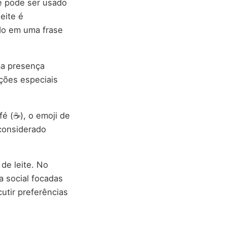
e pode ser usado
eite é
do em uma frase
ma presença
ções especiais
fé (☕), o emoji de
 considerado
de leite. No
a social focadas
utir preferências