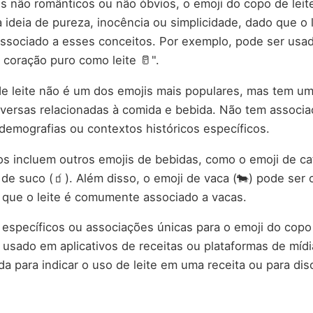
 não românticos ou não óbvios, o emoji do copo de leit
 ideia de pureza, inocência ou simplicidade, dado que o l
ssociado a esses conceitos. Por exemplo, pode ser usa
coração puro como leite 🥛".
de leite não é um dos emojis mais populares, mas tem u
versas relacionadas à comida e bebida. Não tem associa
demografias ou contextos históricos específicos.
os incluem outros emojis de bebidas, como o emoji de ca
i de suco (🧃). Além disso, o emoji de vaca (🐄) pode ser
 que o leite é comumente associado a vacas.
específicos ou associações únicas para o emoji do copo 
 usado em aplicativos de receitas ou plataformas de mídi
a para indicar o uso de leite em uma receita ou para disc