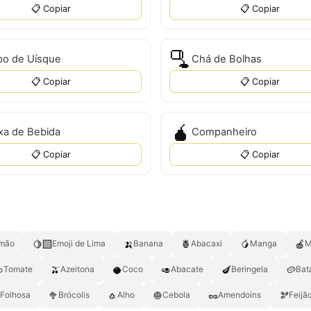
📋 Copiar
📋 Copiar
🫗
o de Uísque
Chá de Bolhas
📋 Copiar
📋 Copiar
🧉
xa de Bebida
Companheiro
📋 Copiar
📋 Copiar
🍋‍🟩
🍌
🍍
🥭
🍎
imão
Emoji de Lima
Banana
Abacaxi
Manga
M

🫒
🥥
🥑
🍆
🥔
Tomate
Azeitona
Coco
Abacate
Beringela
Bat
🥦
🧄
🧅
🥜
🫘
 Folhosa
Brócolis
Alho
Cebola
Amendoins
Feijã