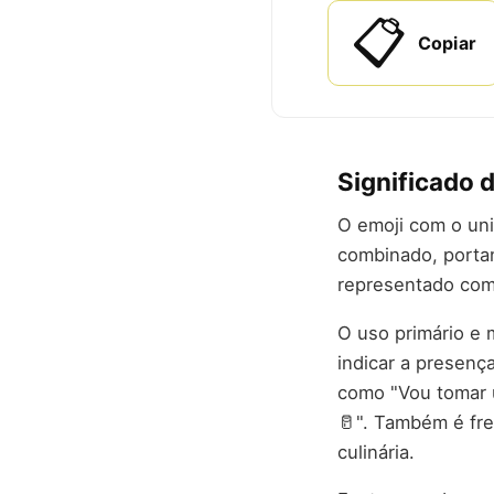
📋
Copiar
Significado d
O emoji com o uni
combinado, portan
representado com
O uso primário e 
indicar a presenç
como "Vou tomar u
🥛". Também é fr
culinária.