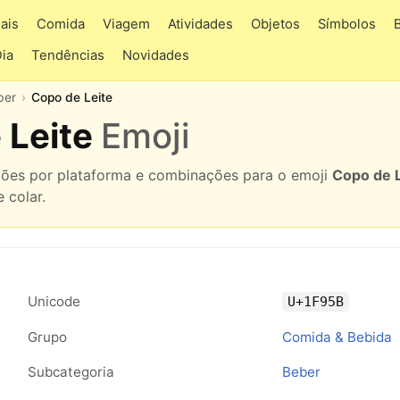
ais
Comida
Viagem
Atividades
Objetos
Símbolos
Dia
Tendências
Novidades
ber
Copo de Leite
 Leite
Emoji
ações por plataforma e combinações para o emoji
Copo de L
 colar.
Unicode
U+1F95B
Grupo
Comida & Bebida
Subcategoria
Beber