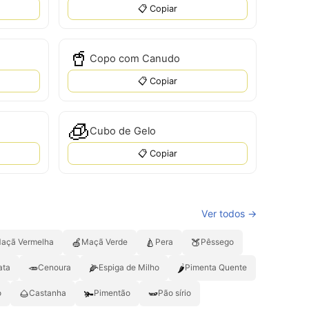
📋 Copiar
🥤
Copo com Canudo
📋 Copiar
🧊
Cubo de Gelo
📋 Copiar
Ver todos →
🍏
🍐
🍑
açã Vermelha
Maçã Verde
Pera
Pêssego
🥕
🌽
🌶️
ata
Cenoura
Espiga de Milho
Pimenta Quente
🌰
🫚
🫛
o
Castanha
Pimentão
Pão sírio