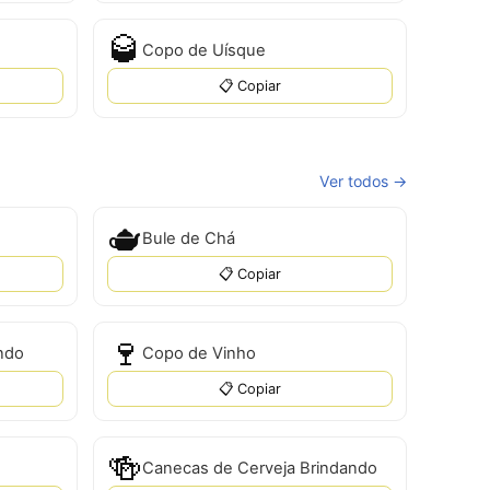
🥃
Copo de Uísque
📋 Copiar
Ver todos →
🫖
Bule de Chá
📋 Copiar
🍷
ndo
Copo de Vinho
📋 Copiar
🍻
Canecas de Cerveja Brindando