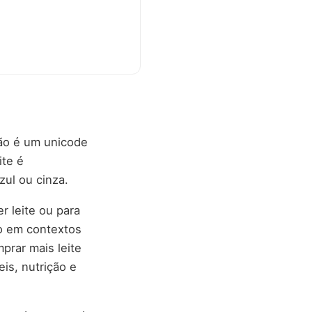
não é um unicode
ite é
ul ou cinza.
r leite ou para
do em contextos
prar mais leite
is, nutrição e