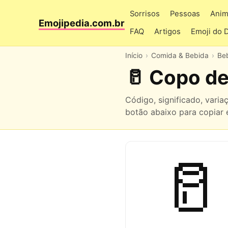
Sorrisos
Pessoas
Anim
Emojipedia.com.br
FAQ
Artigos
Emoji do 
Início
Comida & Bebida
Be
🥛 Copo de
Código, significado, vari
botão abaixo para copiar e
🥛