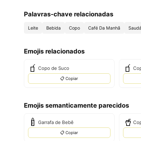
Palavras-chave relacionadas
Leite
Bebida
Copo
Café Da Manhã
Saudá
Emojis relacionados
🧃
🧃
Copo de Suco
Cop
📋 Copiar
Emojis semanticamente parecidos
🍼
🥤
Garrafa de Bebê
Co
📋 Copiar