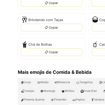
📋 Copiar
🥂
🥃
Brindando com Taças
Cop
📋 Copiar
🧋
🧃
Chá de Bolhas
Cai
📋 Copiar
Mais emojis de Comida & Bebida
🍇
🍈
🍉
🍊
🍋
Uvas
Melão
Melancia
Tangerina
L
🍒
🍓
🫐
🥝

Cerejas
Morango
Mirtilos
Fruta Kiwi
🌶
🫑
🥒
🥬
Pimenta Quente
Pimentão
Pepino
Verdura