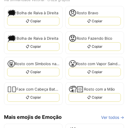
🗯
😠
Bolha de Raiva à Direita
Rosto Bravo
📋 Copiar
📋 Copiar
🗯️
😡
Bolha de Raiva à Direita
Rosto Fazendo Bico
📋 Copiar
📋 Copiar
🤬
😤
Rosto com Símbolos na Boca
Rosto com Vapor Saindo do Nariz
📋 Copiar
📋 Copiar
🙂‍↔️
🤦🏻
Face com Cabeça Batendo
Rosto com a Mão
📋 Copiar
📋 Copiar
Mais emojis de Emoção
Ver todos →