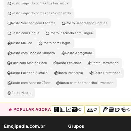
😚
Rosto Beijando com Olhos Fechados
😙
Rosto Beijando com Olhos Sorridentes
🥲
😋
Rosto Sorrindo com Lágrima
Rosto Saboreando Comida
😛
😜
Rosto com Língua
Rosto Piscando com Língua
🤪
😝
Rosto Maluco
Rosto com Língua
🤑
🤗
Rosto com Boca de Dinheiro
Rosto Abraçando
🤭
🫢
🫣
Face com Mão na Boca
Rosto Exalando
Rosto Derretendo
🤫
🤔
🫡
Rosto Fazendo Silêncio
Rosto Pensativo
Rosto Derretendo
🤐
🤨
Rosto com Boca de Zíper
Rosto com Sobrancelha Levantada
😐
Rosto Neutro
🏢📊📈🗃️
🙏
🍕🍔🍺🍻
🔥 POPULAR AGORA
📋
📋
📋
Emojipedia.com.br
Grupos