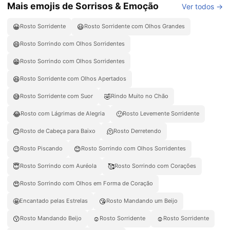
Mais emojis de Sorrisos & Emoção
Ver todos →
😀
😃
Rosto Sorridente
Rosto Sorridente com Olhos Grandes
😄
Rosto Sorrindo com Olhos Sorridentes
😁
Rosto Sorrindo com Olhos Sorridentes
😆
Rosto Sorridente com Olhos Apertados
😅
🤣
Rosto Sorridente com Suor
Rindo Muito no Chão
😂
🙂
Rosto com Lágrimas de Alegria
Rosto Levemente Sorridente
🙃
🫠
Rosto de Cabeça para Baixo
Rosto Derretendo
😉
😊
Rosto Piscando
Rosto Sorrindo com Olhos Sorridentes
😇
🥰
Rosto Sorrindo com Auréola
Rosto Sorrindo com Corações
😍
Rosto Sorrindo com Olhos em Forma de Coração
🤩
😘
Encantado pelas Estrelas
Rosto Mandando um Beijo
😗
☺️
☺
Rosto Mandando Beijo
Rosto Sorridente
Rosto Sorridente