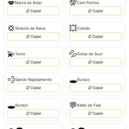
💋
💯
Marca de Beijo
Cem Pontos
📋 Copiar
📋 Copiar
💢
💥
Símbolo de Raiva
Colisão
📋 Copiar
📋 Copiar
💫
💦
Tonto
Gotas de Suor
📋 Copiar
📋 Copiar
💨
🕳️
Saindo Rapidamente
Buraco
📋 Copiar
📋 Copiar
🕳
💬
Buraco
Balão de Fala
📋 Copiar
📋 Copiar