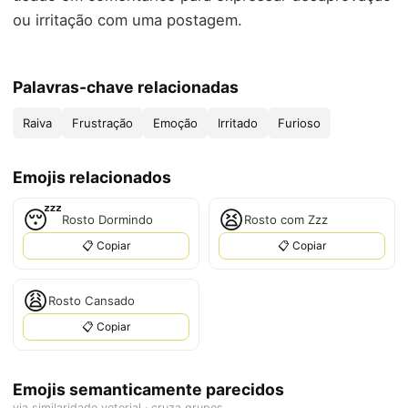
ou irritação com uma postagem.
Palavras-chave relacionadas
Raiva
Frustração
Emoção
Irritado
Furioso
Emojis relacionados
😴
😫
Rosto Dormindo
Rosto com Zzz
📋 Copiar
📋 Copiar
😩
Rosto Cansado
📋 Copiar
Emojis semanticamente parecidos
via similaridade vetorial · cruza grupos