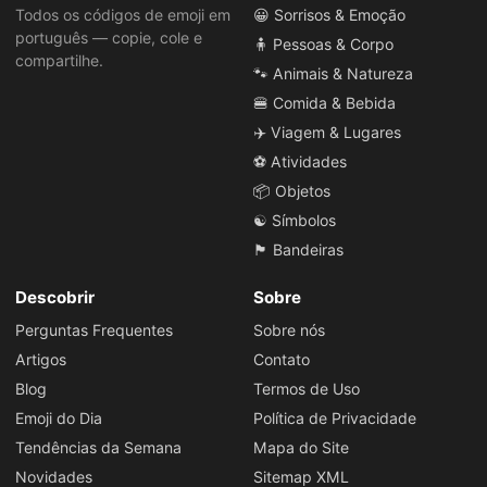
Todos os códigos de emoji em
😀 Sorrisos & Emoção
português — copie, cole e
🧍 Pessoas & Corpo
compartilhe.
🐾 Animais & Natureza
🍔 Comida & Bebida
✈️ Viagem & Lugares
⚽ Atividades
📦 Objetos
☯️ Símbolos
🏴 Bandeiras
Descobrir
Sobre
Perguntas Frequentes
Sobre nós
Artigos
Contato
Blog
Termos de Uso
Emoji do Dia
Política de Privacidade
Tendências da Semana
Mapa do Site
Novidades
Sitemap XML