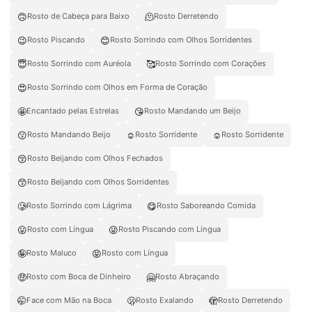
🙃
🫠
Rosto de Cabeça para Baixo
Rosto Derretendo
😉
😊
Rosto Piscando
Rosto Sorrindo com Olhos Sorridentes
😇
🥰
Rosto Sorrindo com Auréola
Rosto Sorrindo com Corações
😍
Rosto Sorrindo com Olhos em Forma de Coração
🤩
😘
Encantado pelas Estrelas
Rosto Mandando um Beijo
😗
☺️
☺
Rosto Mandando Beijo
Rosto Sorridente
Rosto Sorridente
😚
Rosto Beijando com Olhos Fechados
😙
Rosto Beijando com Olhos Sorridentes
🥲
😋
Rosto Sorrindo com Lágrima
Rosto Saboreando Comida
😛
😜
Rosto com Língua
Rosto Piscando com Língua
🤪
😝
Rosto Maluco
Rosto com Língua
🤑
🤗
Rosto com Boca de Dinheiro
Rosto Abraçando
🤭
🫢
🫣
Face com Mão na Boca
Rosto Exalando
Rosto Derretendo