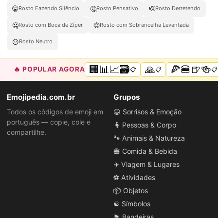
🤫
🤔
🫡
Rosto Fazendo Silêncio
Rosto Pensativo
Rosto Derretendo
🤐
🤨
Rosto com Boca de Zíper
Rosto com Sobrancelha Levantada
😐
Rosto Neutro
🏢📊📈🗃️
🙏
🍕🍔🍺🍻
🔥 POPULAR AGORA
📋
📋
📋
Emojipedia.com.br
Grupos
Todos os códigos de emoji em
😀 Sorrisos & Emoção
português — copie, cole e
🧍 Pessoas & Corpo
compartilhe.
🐾 Animais & Natureza
🍔 Comida & Bebida
✈️ Viagem & Lugares
⚽ Atividades
📦 Objetos
☯️ Símbolos
🏴 Bandeiras