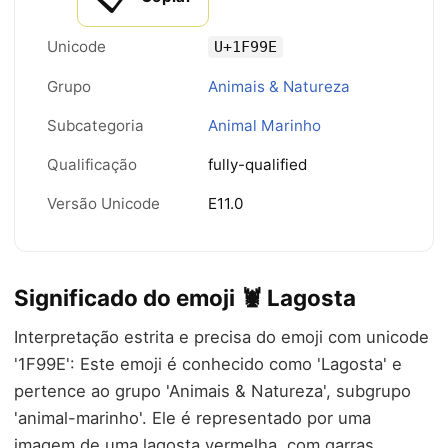
Unicode
U+1F99E
Grupo
Animais & Natureza
Subcategoria
Animal Marinho
Qualificação
fully-qualified
Versão Unicode
E11.0
Significado do emoji 🦞 Lagosta
Interpretação estrita e precisa do emoji com unicode
'1F99E': Este emoji é conhecido como 'Lagosta' e
pertence ao grupo 'Animais & Natureza', subgrupo
'animal-marinho'. Ele é representado por uma
imagem de uma lagosta vermelha, com garras