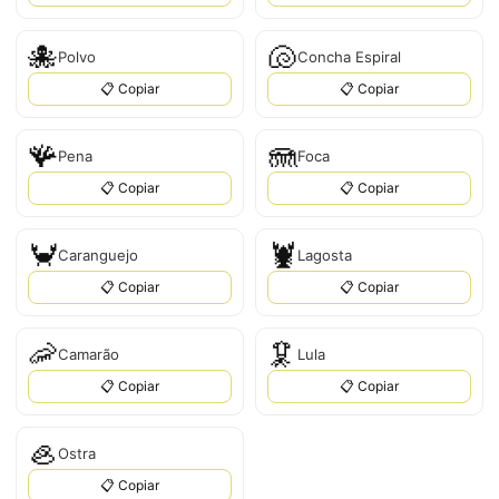
🐙
🐚
Polvo
Concha Espiral
📋 Copiar
📋 Copiar
🪸
🪼
Pena
Foca
📋 Copiar
📋 Copiar
🦀
🦞
Caranguejo
Lagosta
📋 Copiar
📋 Copiar
🦐
🦑
Camarão
Lula
📋 Copiar
📋 Copiar
🦪
Ostra
📋 Copiar