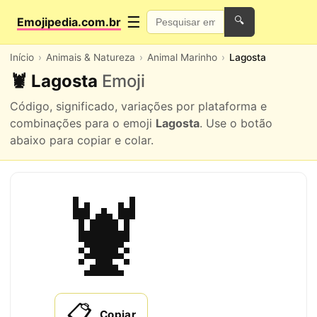
☰
Emojipedia.com.br
🔍
Início
Animais & Natureza
Animal Marinho
Lagosta
🦞 Lagosta
Emoji
Código, significado, variações por plataforma e
combinações para o emoji
Lagosta
. Use o botão
abaixo para copiar e colar.
🦞
📋
Copiar