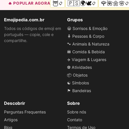
🦉
🇵🇸🌍🕊️
🌹🌺🌼🌸
🔥 POPULAR AGORA
📋
📋
📋
Emojipedia.com.br
Grupos
Todos os códigos de emoji em
😀 Sorrisos & Emoção
português — copie, cole e
🧍 Pessoas & Corpo
compartilhe.
🐾 Animais & Natureza
🍔 Comida & Bebida
✈️ Viagem & Lugares
⚽ Atividades
📦 Objetos
☯️ Símbolos
🏴 Bandeiras
Descobrir
Sobre
Perguntas Frequentes
Sobre nós
Artigos
Contato
Blog
Termos de Uso