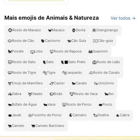
Mais emojis de Animais & Natureza
Ver todos →
🐵
🐒
🦍
🦧
Rosto de Macaco
Macaco
Gorila
Orangotango
🐶
🐕
🦮
🐕‍🦺
Rosto de Cão
Cachorro
Cão Guia
Cão-guia
🐩
🐺
🦊
🦝
Poodle
Lobo
Rosto de Raposa
Guaxinim
🐱
🐈
🐈‍⬛
🦁
Rosto de Gato
Gato
Gato Preto
Rosto de Leão
🐯
🐅
🐆
🐴
Rosto de Tigre
Tigre
Leopardo
Rosto de Cavalo
🫎
🫏
🐎
🦄
Emoji de Mamífero
Castor
Cavalo
Unicórnio
🦓
🦌
🦬
🐮
🐂
Zebra
Veado
Bisão
Rosto de Vaca
Boi
🐃
🐄
🐷
🐖
Búfalo de Água
Vaca
Rosto de Porco
Porco
🐗
🐽
🐏
🐑
🐐
Javali
Focinho de Porco
Carneiro
Ovelha
Cabra
🐪
🐫
Camelo
Camelo Bactriano