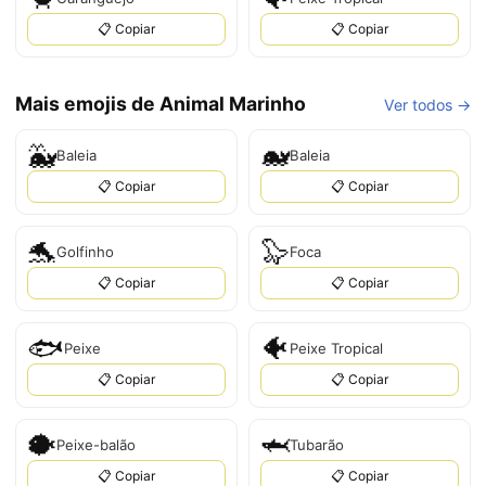
📋 Copiar
📋 Copiar
Mais emojis de Animal Marinho
Ver todos →
🐳
🐋
Baleia
Baleia
📋 Copiar
📋 Copiar
🐬
🦭
Golfinho
Foca
📋 Copiar
📋 Copiar
🐟
🐠
Peixe
Peixe Tropical
📋 Copiar
📋 Copiar
🐡
🦈
Peixe-balão
Tubarão
📋 Copiar
📋 Copiar