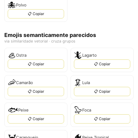
🐙
Polvo
📋 Copiar
Emojis semanticamente parecidos
via similaridade vetorial · cruza grupos
🦪
🦎
Ostra
Lagarto
📋 Copiar
📋 Copiar
🦐
🦑
Camarão
Lula
📋 Copiar
📋 Copiar
🐟
🦭
Peixe
Foca
📋 Copiar
📋 Copiar
🦀
🐠
Caranguejo
Peixe Tropical