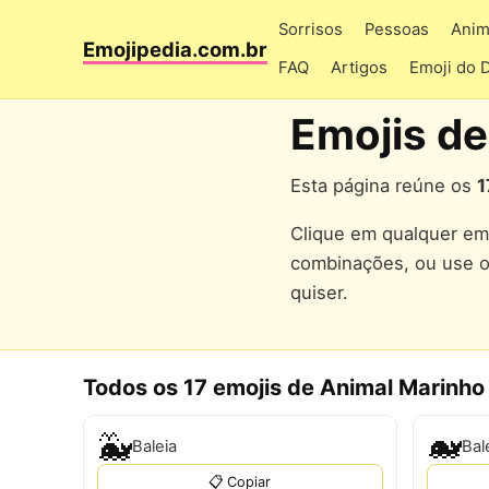
Sorrisos
Pessoas
Anim
Emojipedia.com.br
FAQ
Artigos
Emoji do 
Emojis de
Esta página reúne os
1
Clique em qualquer emo
combinações, ou use 
quiser.
Todos os 17 emojis de Animal Marinho
🐳
🐋
Baleia
Bal
📋 Copiar