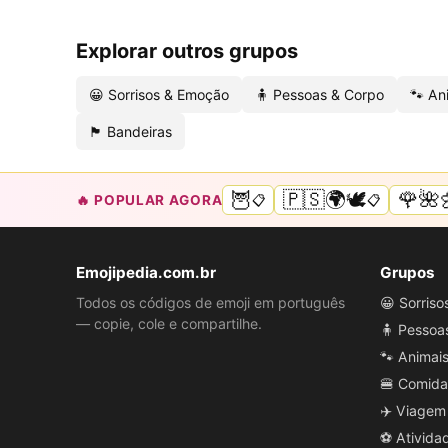
Explorar outros grupos
😀 Sorrisos & Emoção
🧍 Pessoas & Corpo
🐾 An
🏴 Bandeiras
🦉
🇵🇸🌍🕊️
🌹🌺
🔥 POPULAR AGORA
📋
📋
Emojipedia.com.br
Grupos
Todos os códigos de emoji em português
😀 Sorris
— copie, cole e compartilhe.
🧍 Pessoa
🐾 Animai
🍔 Comida
✈️ Viagem
⚽ Ativida