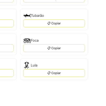
🦈
Tubarão
📋 Copiar
🪼
Foca
📋 Copiar
🦑
Lula
📋 Copiar