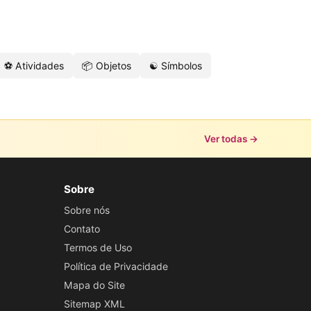
⚽ Atividades
📦 Objetos
☯️ Símbolos
Ver todas →
Sobre
Sobre nós
Contato
Termos de Uso
Política de Privacidade
Mapa do Site
Sitemap XML