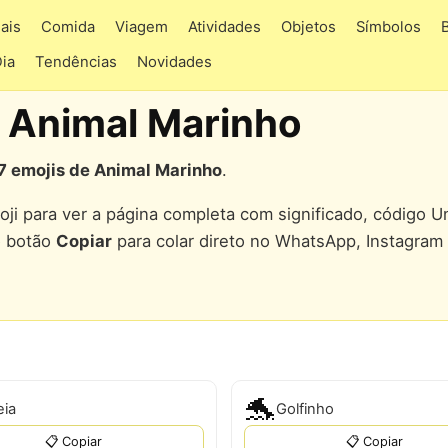
ais
Comida
Viagem
Atividades
Objetos
Símbolos
Dia
Tendências
Novidades
 Animal Marinho
7 emojis de Animal Marinho
.
ji para ver a página completa com significado, código U
o botão
Copiar
para colar direto no WhatsApp, Instagram
🐬
eia
Golfinho
📋 Copiar
📋 Copiar