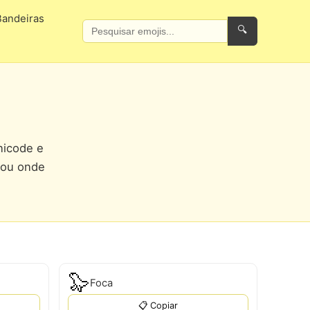
Bandeiras
🔍
nicode e
 ou onde
🦭
Foca
📋 Copiar