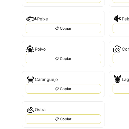
🐟
🐠
Peixe
Pei
📋 Copiar
🐙
🐚
Polvo
Con
📋 Copiar
🦀
🦞
Caranguejo
Lag
📋 Copiar
🦪
Ostra
📋 Copiar