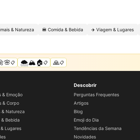
imais & Natureza
🍔 Comida & Bebida
✈️ Viagem & Lugares
🌼🌸
🌨️🏔️🏠
🙏
📋
📋
📋
Descobrir
os & Emoção
Perguntas Frequentes
s & Corpo
Artigos
s & Natureza
Blog
 & Bebida
Emoji do Dia
 & Lugares
Tendências da Semana
des
Novidades