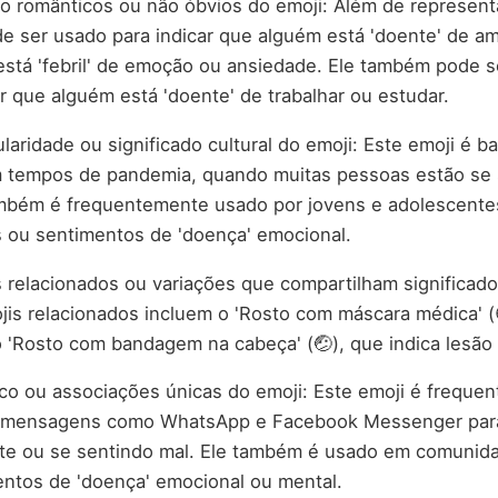
o românticos ou não óbvios do emoji: Além de represent
 ser usado para indicar que alguém está 'doente' de a
stá 'febril' de emoção ou ansiedade. Ele também pode 
ar que alguém está 'doente' de trabalhar ou estudar.
aridade ou significado cultural do emoji: Este emoji é ba
 tempos de pandemia, quando muitas pessoas estão se 
ambém é frequentemente usado por jovens e adolescente
 ou sentimentos de 'doença' emocional.
relacionados ou variações que compartilham significad
jis relacionados incluem o 'Rosto com máscara médica' 
o 'Rosto com bandagem na cabeça' (🤕), que indica lesão 
co ou associações únicas do emoji: Este emoji é frequ
e mensagens como WhatsApp e Facebook Messenger para
te ou se sentindo mal. Ele também é usado em comunida
ntos de 'doença' emocional ou mental.