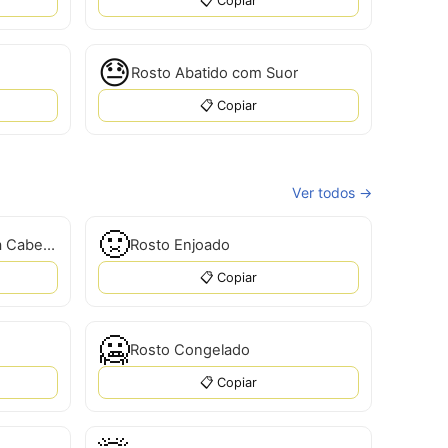
📋 Copiar
😓
Rosto Abatido com Suor
📋 Copiar
Ver todos →
🤢
Rosto com Bandagem na Cabeça
Rosto Enjoado
📋 Copiar
🥶
Rosto Congelado
📋 Copiar