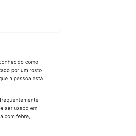
é conhecido como
tado por um rosto
que a pessoa está
é frequentemente
de ser usado em
tá com febre,