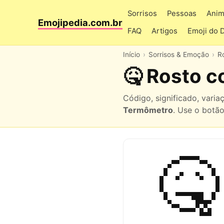
Sorrisos
Pessoas
Anim
Emojipedia.com.br
FAQ
Artigos
Emoji do 
Início
Sorrisos & Emoção
R
🤒 Rosto 
Código, significado, vari
Termômetro
. Use o botão
🤒