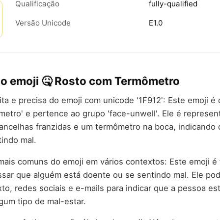
Qualificação
fully-qualified
Versão Unicode
E1.0
do emoji 🤒 Rosto com Termômetro
rita e precisa do emoji com unicode '1F912': Este emoji 
etro' e pertence ao grupo 'face-unwell'. Ele é represen
ancelhas franzidas e um termômetro na boca, indicando 
indo mal.
mais comuns do emoji em vários contextos: Este emoji 
ssar que alguém está doente ou se sentindo mal. Ele po
o, redes sociais e e-mails para indicar que a pessoa es
gum tipo de mal-estar.