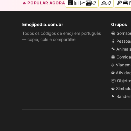
🏢📊📈🗃️
🙏
🍕🍔
🔥 POPULAR AGORA
📋
📋
Emojipedia.com.br
Grupos
Todos os códigos de emoji em português
😀 Sorris
— copie, cole e compartilhe.
🧍 Pessoa
🐾 Animai
🍔 Comida
✈️ Viagem
⚽ Ativida
📦 Objeto
☯️ Símbol
🏴 Bandei