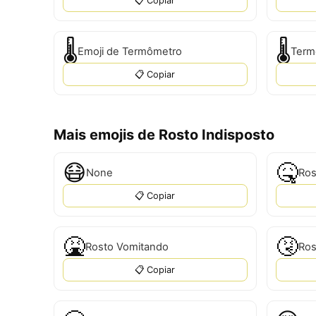
📋 Copiar
🌡️
🌡
Emoji de Termômetro
Term
📋 Copiar
Mais emojis de Rosto Indisposto
😷
🤒
None
Ros
📋 Copiar
🤮
🤧
Rosto Vomitando
Ros
📋 Copiar