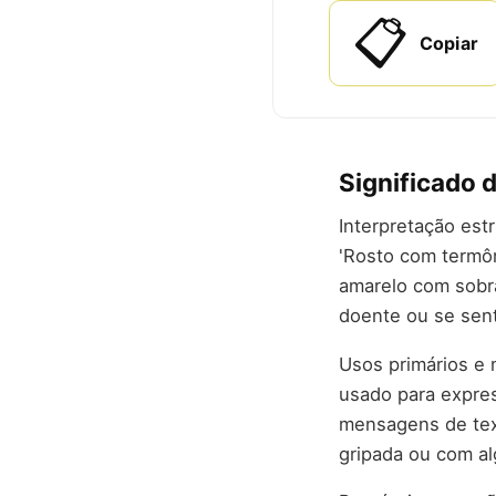
📋
Copiar
Significado 
Interpretação est
'Rosto com termôm
amarelo com sobr
doente ou se sent
Usos primários e 
usado para expre
mensagens de text
gripada ou com al