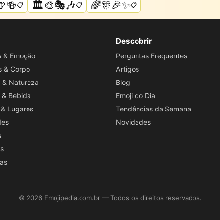
🍺🍻
🏛️🎨🎭🎶
🌈🎊🎉✨
📋
📋
📋
Descobrir
os & Emoção
Perguntas Frequentes
s & Corpo
Artigos
s & Natureza
Blog
 & Bebida
Emoji do Dia
 & Lugares
Tendências da Semana
des
Novidades
s
os
ras
© 2026 Emojipedia.com.br — Todos os direitos reservados.