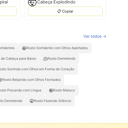
🤯
iral
Cabeça Explodindo
📋 Copiar
Ver todos →
😆
rridentes
Rosto Sorridente com Olhos Apertados
🫠
 de Cabeça para Baixo
Rosto Derretendo
osto Sorrindo com Olhos em Forma de Coração
😚
Rosto Beijando com Olhos Fechados
🤪
osto Piscando com Língua
Rosto Maluco
🤫
to Derretendo
Rosto Fazendo Silêncio