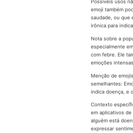
Possíveis usos nã
emoji também pode
saudade, ou que e
irônica para indic
Nota sobre a popul
especialmente em
com febre. Ele t
emoções intensas
Menção de emojis 
semelhantes: Emo
indica doença, e 
Contexto específi
em aplicativos d
alguém está doen
expressar sentime