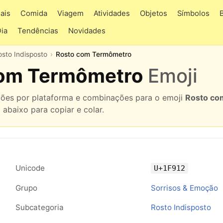
ais
Comida
Viagem
Atividades
Objetos
Símbolos
Dia
Tendências
Novidades
osto Indisposto
Rosto com Termômetro
com Termômetro
Emoji
ações por plataforma e combinações para o emoji
Rosto co
 abaixo para copiar e colar.
Unicode
U+1F912
Grupo
Sorrisos & Emoção
Subcategoria
Rosto Indisposto