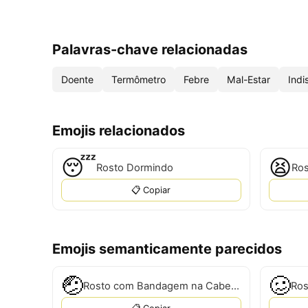
Palavras-chave relacionadas
Doente
Termômetro
Febre
Mal-Estar
Indi
Emojis relacionados
😴
😫
Rosto Dormindo
Ros
📋 Copiar
Emojis semanticamente parecidos
🤕
🥴
Rosto com Bandagem na Cabeça
Ros