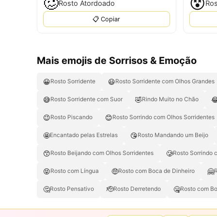
🥴
😵
Rosto Atordoado
Ros
📋 Copiar
Mais emojis de Sorrisos & Emoção
😀
😃
Rosto Sorridente
Rosto Sorridente com Olhos Grandes
😅
🤣

Rosto Sorridente com Suor
Rindo Muito no Chão
😉
😊
Rosto Piscando
Rosto Sorrindo com Olhos Sorridentes
🤩
😘
Encantado pelas Estrelas
Rosto Mandando um Beijo
😙
🥲
Rosto Beijando com Olhos Sorridentes
Rosto Sorrindo 
😝
🤑
🤗
Rosto com Língua
Rosto com Boca de Dinheiro
🤔
🫡
🤐
Rosto Pensativo
Rosto Derretendo
Rosto com Bo