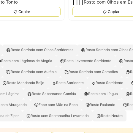
😵‍💫
to Tonto
Rosto com Olhos em Esp
📋 Copiar
📋 Copiar
😄
😁
Rosto Sorrindo com Olhos Sorridentes
Rosto Sorrindo com Olhos So

🙂
🙃
Rosto com Lágrimas de Alegria
Rosto Levemente Sorridente
Rosto
😇
🥰
😍
Rosto Sorrindo com Auréola
Rosto Sorrindo com Corações
R
😗
☺️
☺
Rosto Mandando Beijo
Rosto Sorridente
Rosto Sorridente
😋
😛
😜
com Lágrima
Rosto Saboreando Comida
Rosto com Língua
R
🤭
🫢
🫣
Rosto Abraçando
Face com Mão na Boca
Rosto Exalando
Ros
🤨
😐
ca de Zíper
Rosto com Sobrancelha Levantada
Rosto Neutro