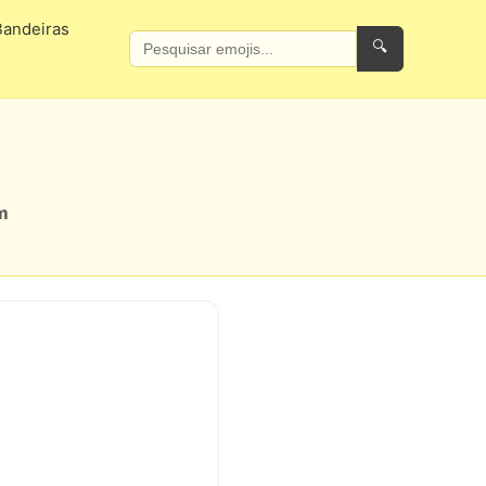
Bandeiras
🔍
m