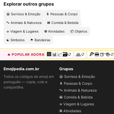
Explorar outros grupos
😀 Sorrisos & Emoção
🧍 Pessoas & Corpo
🐾 Animais & Natureza
🍔 Comida & Bebida
✈️ Viagem & Lugares
⚽ Atividades
📦 Objetos
☯️ Símbolos
🏴 Bandeiras
🏢📊📈🗃️
🙏
🍕🍔🍺🍻
🔥 POPULAR AGORA
📋
📋
📋
Emojipedia.com.br
Grupos
Todos os códigos de emoji em
😀 Sorrisos & Emoção
português — copie, cole e
🧍 Pessoas & Corpo
compartilhe.
🐾 Animais & Natureza
🍔 Comida & Bebida
✈️ Viagem & Lugares
⚽ Atividades