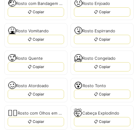
🤕
🤢
Rosto com Bandagem na Cabeça
Rosto Enjoado
📋 Copiar
📋 Copiar
🤮
🤧
Rosto Vomitando
Rosto Espirrando
📋 Copiar
📋 Copiar
🥵
🥶
Rosto Quente
Rosto Congelado
📋 Copiar
📋 Copiar
🥴
😵
Rosto Atordoado
Rosto Tonto
📋 Copiar
📋 Copiar
😵‍💫
🤯
Rosto com Olhos em Espiral
Cabeça Explodindo
📋 Copiar
📋 Copiar