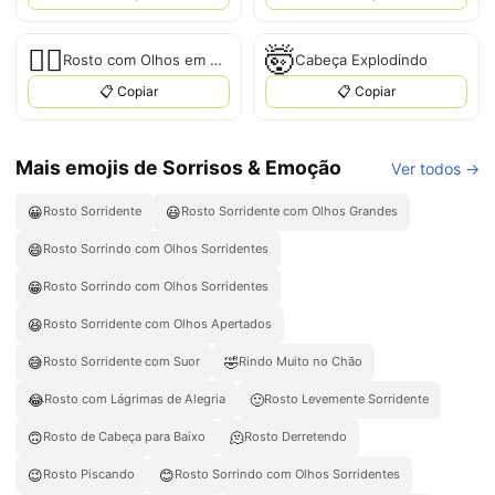
😵‍💫
🤯
Rosto com Olhos em Espiral
Cabeça Explodindo
📋 Copiar
📋 Copiar
Mais emojis de Sorrisos & Emoção
Ver todos →
😀
😃
Rosto Sorridente
Rosto Sorridente com Olhos Grandes
😄
Rosto Sorrindo com Olhos Sorridentes
😁
Rosto Sorrindo com Olhos Sorridentes
😆
Rosto Sorridente com Olhos Apertados
😅
🤣
Rosto Sorridente com Suor
Rindo Muito no Chão
😂
🙂
Rosto com Lágrimas de Alegria
Rosto Levemente Sorridente
🙃
🫠
Rosto de Cabeça para Baixo
Rosto Derretendo
😉
😊
Rosto Piscando
Rosto Sorrindo com Olhos Sorridentes