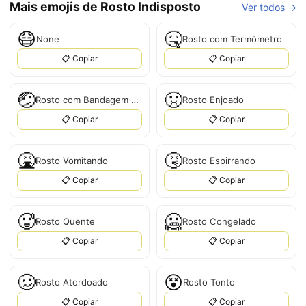
Mais emojis de Rosto Indisposto
Ver todos →
😷
🤒
None
Rosto com Termômetro
📋 Copiar
📋 Copiar
🤕
🤢
Rosto com Bandagem na Cabeça
Rosto Enjoado
📋 Copiar
📋 Copiar
🤮
🤧
Rosto Vomitando
Rosto Espirrando
📋 Copiar
📋 Copiar
🥵
🥶
Rosto Quente
Rosto Congelado
📋 Copiar
📋 Copiar
🥴
😵
Rosto Atordoado
Rosto Tonto
📋 Copiar
📋 Copiar