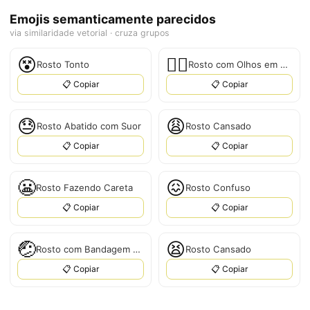
Emojis semanticamente parecidos
via similaridade vetorial · cruza grupos
😵
😵‍💫
Rosto Tonto
Rosto com Olhos em Espiral
📋 Copiar
📋 Copiar
😓
😩
Rosto Abatido com Suor
Rosto Cansado
📋 Copiar
📋 Copiar
😬
😖
Rosto Fazendo Careta
Rosto Confuso
📋 Copiar
📋 Copiar
🤕
😫
Rosto com Bandagem na Cabeça
Rosto Cansado
📋 Copiar
📋 Copiar