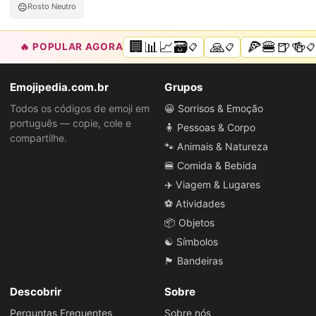
😐
Rosto Neutro
🏢📊📈🗃️
🙏
🍕🍔🍺🍻
🔥 POPULAR AGORA
📋
📋
📋
Emojipedia.com.br
Grupos
Todos os códigos de emoji em
😀 Sorrisos & Emoção
português — copie, cole e
🧍 Pessoas & Corpo
compartilhe.
🐾 Animais & Natureza
🍔 Comida & Bebida
✈️ Viagem & Lugares
⚽ Atividades
📦 Objetos
☯️ Símbolos
🏴 Bandeiras
Descobrir
Sobre
Perguntas Frequentes
Sobre nós