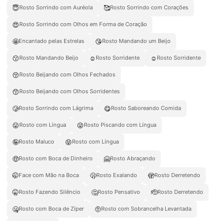
😇
🥰
Rosto Sorrindo com Auréola
Rosto Sorrindo com Corações
😍
Rosto Sorrindo com Olhos em Forma de Coração
🤩
😘
Encantado pelas Estrelas
Rosto Mandando um Beijo
😗
☺️
☺
Rosto Mandando Beijo
Rosto Sorridente
Rosto Sorridente
😚
Rosto Beijando com Olhos Fechados
😙
Rosto Beijando com Olhos Sorridentes
🥲
😋
Rosto Sorrindo com Lágrima
Rosto Saboreando Comida
😛
😜
Rosto com Língua
Rosto Piscando com Língua
🤪
😝
Rosto Maluco
Rosto com Língua
🤑
🤗
Rosto com Boca de Dinheiro
Rosto Abraçando
🤭
🫢
🫣
Face com Mão na Boca
Rosto Exalando
Rosto Derretendo
🤫
🤔
🫡
Rosto Fazendo Silêncio
Rosto Pensativo
Rosto Derretendo
🤐
🤨
Rosto com Boca de Zíper
Rosto com Sobrancelha Levantada