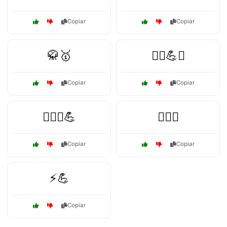
Copiar
Copiar
🥋🥇
🧗‍♀️💪⛰️
Copiar
Copiar
🧗‍♂️⛰️💪
🧘‍♂️✊
Copiar
Copiar
⚡💪
Copiar