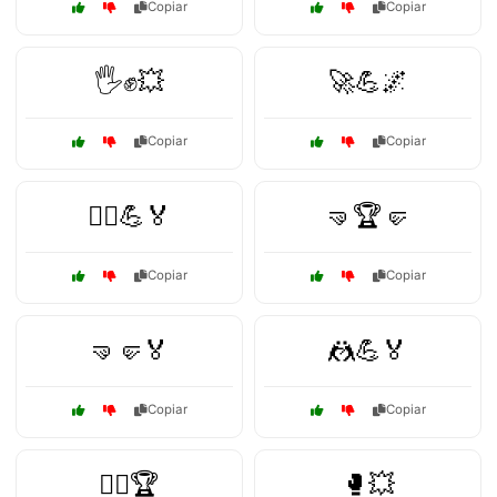
Copiar
Copiar
🖐️✊💥
🚀💪🌌
Copiar
Copiar
🚴‍♀️💪🏅
🤜🏆🤛
Copiar
Copiar
🤜🤛🏅
🤼💪🏅
Copiar
Copiar
🤼‍♂️🏆
🥊💥