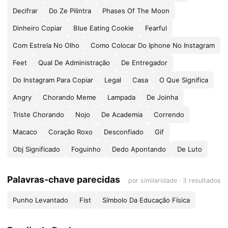
Decifrar
Do Ze Pilintra
Phases Of The Moon
Dinheiro Copiar
Blue Eating Cookie
Fearful
Com Estrela No Olho
Como Colocar Do Iphone No Instagram
Feet
Qual De Administração
De Entregador
Do Instagram Para Copiar
Legal
Casa
O Que Significa
Angry
Chorando Meme
Lampada
De Joinha
Triste Chorando
Nojo
De Academia
Correndo
Macaco
Coração Roxo
Desconfiado
Gif
Obj Significado
Foguinho
Dedo Apontando
De Luto
Palavras-chave parecidas
por similaridade · 3 resultados
Punho Levantado
Fist
Símbolo Da Educação Física