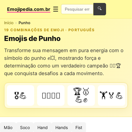
☰
Emojipedia.com.br
🔍
Início
Punho
19 COMBINAÇÕES DE EMOJI · PORTUGUÊS
Emojis de Punho
Transforme sua mensagem em pura energia com o
símbolo do punho ✊💥, mostrando força e
determinação como um verdadeiro campeão 🤼‍♂️🏆
que conquista desafios a cada movimento.
🏆🥇
🎖️💪
🏄‍♂️🌊💪
🏋️🏅💪
💪✊
Mão
Soco
Hand
Hands
Fist