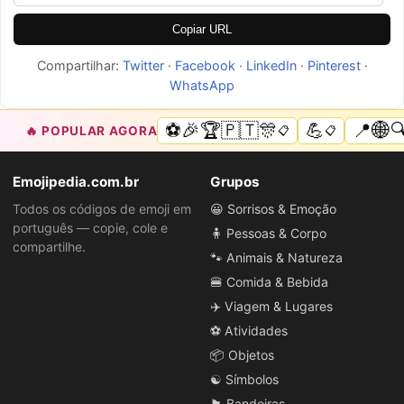
Copiar URL
Compartilhar:
Twitter
·
Facebook
·
LinkedIn
·
Pinterest
·
WhatsApp
⚽🎉🏆🇵🇹🎊
💪
📍🌐🔍
🔥 POPULAR AGORA
📋
📋
Emojipedia.com.br
Grupos
Todos os códigos de emoji em
😀 Sorrisos & Emoção
português — copie, cole e
🧍 Pessoas & Corpo
compartilhe.
🐾 Animais & Natureza
🍔 Comida & Bebida
✈️ Viagem & Lugares
⚽ Atividades
📦 Objetos
☯️ Símbolos
🏴 Bandeiras