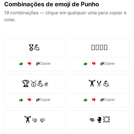
Combinações de emoji de Punho
19 combinações — clique em qualquer uma para copiar e
colar.
🎖️💪
🏄‍♂️🌊💪
Copiar
Copiar
🏆🥇💪✊
🏋️🏅💪
Copiar
Copiar
🏋️🤜🤛
👊🥊💥