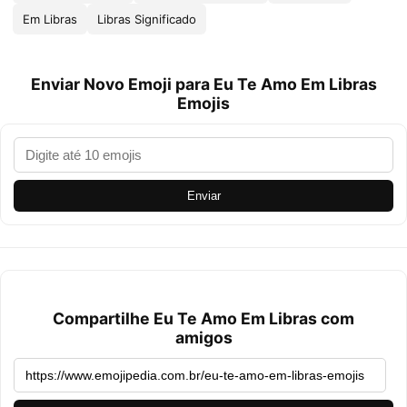
Em Libras
Libras Significado
Enviar Novo Emoji para Eu Te Amo Em Libras
Emojis
Enviar
Compartilhe Eu Te Amo Em Libras com
amigos