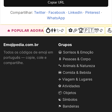
Copiar URL
Compartilhar:
Twitter
·
Facebook
·
LinkedIn
·
Pinterest
·
WhatsApp
💍👫✨
⚽🎉🏆🇵🇹🎊

🔥 POPULAR AGORA
📋
📋
Emojipedia.com.br
Grupos
Todos os códigos de emoji em
😀 Sorrisos & Emoção
português — copie, cole e
🧍 Pessoas & Corpo
compartilhe.
🐾 Animais & Natureza
🍔 Comida & Bebida
✈️ Viagem & Lugares
⚽ Atividades
📦 Objetos
☯️ Símbolos
🏴 Bandeiras