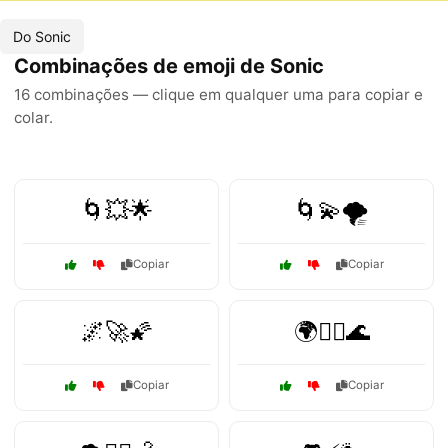
Do Sonic
Combinações de emoji de Sonic
16 combinações — clique em qualquer uma para copiar e
colar.
🌀💥🌟
🌀💫🌪️
Copiar
Copiar
🌌🚀🌠
🌍🚴‍♂️🌊
Copiar
Copiar