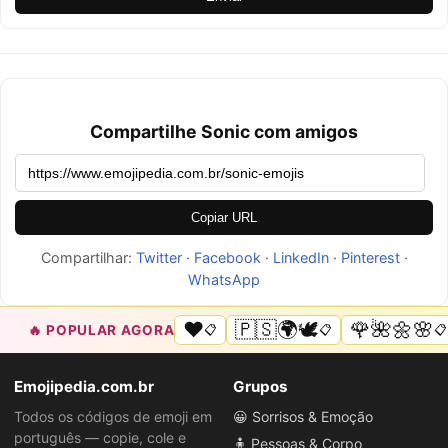
Compartilhe Sonic com amigos
Copiar URL
Compartilhar:
Twitter
·
Facebook
·
LinkedIn
·
Pinterest
·
WhatsApp
❤️
🇵🇸🌍🕊️
🌹🌺🌼🌸
🔥 POPULAR AGORA
📋
📋
📋
Emojipedia.com.br
Grupos
Todos os códigos de emoji em
😀 Sorrisos & Emoção
português — copie, cole e
🧍 Pessoas & Corpo