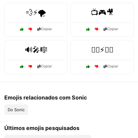
💨⚡🌪️
📺🎮🎥
Copiar
Copiar
🔊🎤🎼
🦸‍♂️⚡🦸‍♀️
Copiar
Copiar
Emojis relacionados com Sonic
Do Sonic
Últimos emojis pesquisados