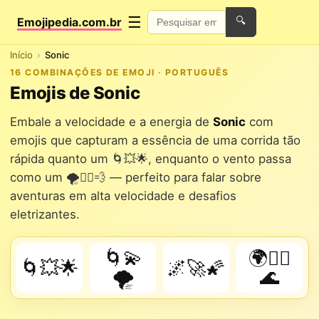
☰
Emojipedia.com.br
🔍
Início
Sonic
16 COMBINAÇÕES DE EMOJI · PORTUGUÊS
Emojis de Sonic
Embale a velocidade e a energia de
Sonic
com
emojis que capturam a essência de uma corrida tão
rápida quanto um 🌀💥🌟, enquanto o vento passa
como um 🌪️🏃‍♂️💨 — perfeito para falar sobre
aventuras em alta velocidade e desafios
eletrizantes.
🌀💫
🌍🚴‍♂️
🌀💥🌟
🌌🚀🌠
🌪️
🌊