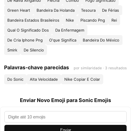
De Raiva Xingando
Flecha
Combo
Fogo Significado
Green Heart
Bandeira Da Holanda
Tesoura
De Férias
Bandeira Estados Brasileiros
Nike
Piscando Png
Rei
Qual O Significado Dos
Da Enfermagem
De Cria Iphone Png
O'que Significa
Bandeira Do México
Smirk
De Silencio
Palavras-chave parecidas
por similaridade · 3 resultados
Do Sonic
Alta Velocidade
Nike Copiar E Colar
Enviar Novo Emoji para Sonic Emojis
Enviar