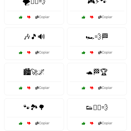
🌪️🏃‍♂️💨
🎮⚡🐾
Copiar
Copiar
🎶🎵🔊
🏎️💨🏁
Copiar
Copiar
🏙️🚀🌌
🐢🏁🏆
Copiar
Copiar
🐾🏞️🌳
👟🏃‍♀️💨
Copiar
Copiar