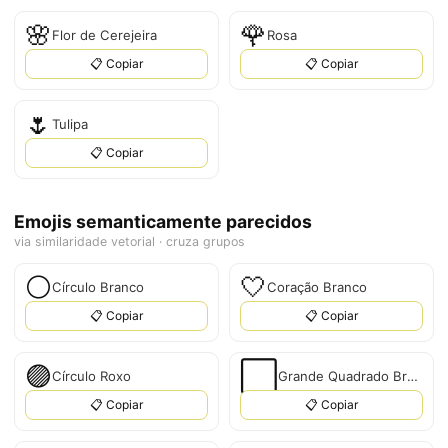
🌸
🌹
Flor de Cerejeira
Rosa
📋 Copiar
📋 Copiar
🌷
Tulipa
📋 Copiar
Emojis semanticamente parecidos
via similaridade vetorial · cruza grupos
⚪
🤍
Círculo Branco
Coração Branco
📋 Copiar
📋 Copiar
🟣
⬜
Círculo Roxo
Grande Quadrado Branco
📋 Copiar
📋 Copiar