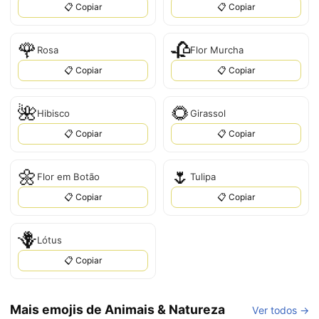
📋 Copiar
📋 Copiar
🌹
🥀
Rosa
Flor Murcha
📋 Copiar
📋 Copiar
🌺
🌻
Hibisco
Girassol
📋 Copiar
📋 Copiar
🌼
🌷
Flor em Botão
Tulipa
📋 Copiar
📋 Copiar
🪻
Lótus
📋 Copiar
Mais emojis de Animais & Natureza
Ver todos →