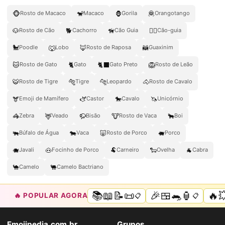
🐵
🐒
🦍
🦧
Rosto de Macaco
Macaco
Gorila
Orangotango
🐶
🐕
🦮
🐕‍🦺
Rosto de Cão
Cachorro
Cão Guia
Cão-guia
🐩
🐺
🦊
🦝
Poodle
Lobo
Rosto de Raposa
Guaxinim
🐱
🐈
🐈‍⬛
🦁
Rosto de Gato
Gato
Gato Preto
Rosto de Leão
🐯
🐅
🐆
🐴
Rosto de Tigre
Tigre
Leopardo
Rosto de Cavalo
🫎
🫏
🐎
🦄
Emoji de Mamífero
Castor
Cavalo
Unicórnio
🦓
🦌
🦬
🐮
🐂
Zebra
Veado
Bisão
Rosto de Vaca
Boi
🐃
🐄
🐷
🐖
Búfalo de Água
Vaca
Rosto de Porco
Porco
🐗
🐽
🐏
🐑
🐐
Javali
Focinho de Porco
Carneiro
Ovelha
Cabra
🐪
🐫
Camelo
Camelo Bactriano
📚📖📝📜
🎉🍱🐀🏮
🔥
🔥 POPULAR AGORA
📋
📋
Emojipedia.com.br
Grupos