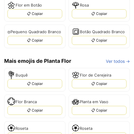
🌼
🌹
Flor em Botão
Rosa
📋 Copiar
📋 Copiar
▫️
🔳
Pequeno Quadrado Branco
Botão Quadrado Branco
📋 Copiar
📋 Copiar
Mais emojis de Planta Flor
Ver todos →
💐
🌸
Buquê
Flor de Cerejeira
📋 Copiar
📋 Copiar
💮
🪷
Flor Branca
Planta em Vaso
📋 Copiar
📋 Copiar
🏵️
🏵
Roseta
Roseta